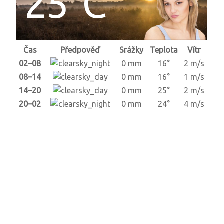
25°C
Čas
Předpověď
Srážky
Teplota
Vítr
02–08
0 mm
16°
2 m/s
08–14
0 mm
16°
1 m/s
14–20
0 mm
25°
2 m/s
20–02
0 mm
24°
4 m/s