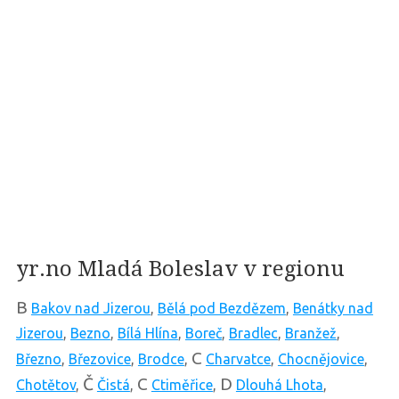
yr.no Mladá Boleslav v regionu
B
Bakov nad Jizerou
,
Bělá pod Bezdězem
,
Benátky nad
Jizerou
,
Bezno
,
Bílá Hlína
,
Boreč
,
Bradlec
,
Branžež
,
C
Březno
,
Březovice
,
Brodce
,
Charvatce
,
Chocnějovice
,
Č
C
D
Chotětov
,
Čistá
,
Ctiměřice
,
Dlouhá Lhota
,