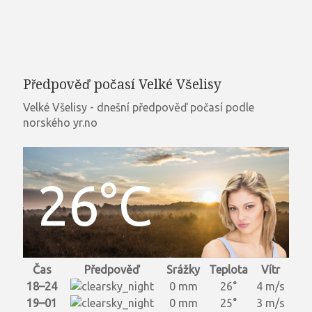
Předpověď počasí Velké Všelisy
Velké Všelisy - dnešní předpověď počasí podle
norského yr.no
26°C
Čas
Předpověď
Srážky
Teplota
Vítr
18–24
0 mm
26°
4 m/s
19–01
0 mm
25°
3 m/s