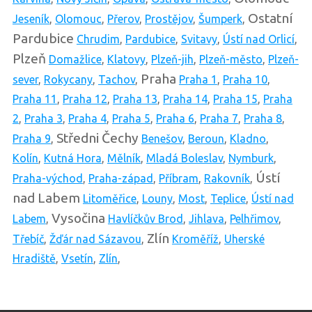
Ostatní
Jeseník
,
Olomouc
,
Přerov
,
Prostějov
,
Šumperk
,
Pardubice
Chrudim
,
Pardubice
,
Svitavy
,
Ústí nad Orlicí
,
Plzeň
Domažlice
,
Klatovy
,
Plzeň-jih
,
Plzeň-město
,
Plzeň-
Praha
sever
,
Rokycany
,
Tachov
,
Praha 1
,
Praha 10
,
Praha 11
,
Praha 12
,
Praha 13
,
Praha 14
,
Praha 15
,
Praha
2
,
Praha 3
,
Praha 4
,
Praha 5
,
Praha 6
,
Praha 7
,
Praha 8
,
Středni Čechy
Praha 9
,
Benešov
,
Beroun
,
Kladno
,
Kolín
,
Kutná Hora
,
Mělník
,
Mladá Boleslav
,
Nymburk
,
Ústí
Praha-východ
,
Praha-západ
,
Příbram
,
Rakovník
,
nad Labem
Litoměřice
,
Louny
,
Most
,
Teplice
,
Ústí nad
Vysočina
Labem
,
Havlíčkův Brod
,
Jihlava
,
Pelhřimov
,
Zlín
Třebíč
,
Žďár nad Sázavou
,
Kroměříž
,
Uherské
Hradiště
,
Vsetín
,
Zlín
,