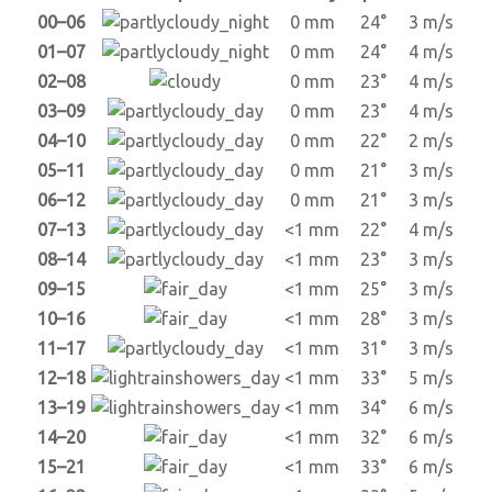
00–06
0 mm
24°
3 m/s
01–07
0 mm
24°
4 m/s
02–08
0 mm
23°
4 m/s
03–09
0 mm
23°
4 m/s
04–10
0 mm
22°
2 m/s
05–11
0 mm
21°
3 m/s
06–12
0 mm
21°
3 m/s
07–13
<1 mm
22°
4 m/s
08–14
<1 mm
23°
3 m/s
09–15
<1 mm
25°
3 m/s
10–16
<1 mm
28°
3 m/s
11–17
<1 mm
31°
3 m/s
12–18
<1 mm
33°
5 m/s
13–19
<1 mm
34°
6 m/s
14–20
<1 mm
32°
6 m/s
15–21
<1 mm
33°
6 m/s