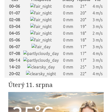
00–06
0 mm
21°
4 m/s
01–07
0 mm
20°
4 m/s
02–08
0 mm
20°
3 m/s
03–04
0 mm
19°
3 m/s
04–05
0 mm
18°
2 m/s
05–06
0 mm
18°
3 m/s
06–07
0 mm
17°
3 m/s
07–08
0 mm
17°
4 m/s
08–14
0 mm
17°
3 m/s
14–20
0 mm
25°
3 m/s
20–02
0 mm
22°
4 m/s
Úterý 11. srpna