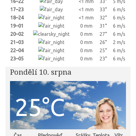
16–22
<1 mm
33°
5 m/s
17–23
<1 mm
33°
6 m/s
18–24
<1 mm
32°
6 m/s
19–01
0 mm
31°
6 m/s
20–02
0 mm
27°
6 m/s
21–03
0 mm
26°
2 m/s
22–04
0 mm
25°
6 m/s
23–05
0 mm
23°
6 m/s
Pondělí 10. srpna
25°C
Čas
Předpověď
Srážky
Teplota
Vítr