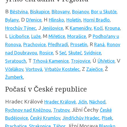
B
Běstvina
,
Biskupice
,
Bítovany
,
Bojanov
,
Bor u Skutče
,
D
H
Bylany
,
Dřenice
,
Hlinsko
,
Holetín
,
Horní Bradlo
,
J
K
Hrochův Týnec
,
Jenišovice
,
Kameničky
,
Kočí
,
Krouna
,
L
M
P
Licibořice
,
Luže
,
Miřetice
,
Morašice
,
Podhořany u
R
Ronova
,
Prachovice
,
Předhradí
,
Prosetín
,
Raná
,
Ronov
S
nad Doubravou
,
Rosice
,
Seč
,
Skuteč
,
Svídnice
,
T
Ú
V
Svratouch
,
Trhová Kamenice
,
Trojovice
,
Úhřetice
,
Z
Ž
Včelákov
,
Vortová
,
Vrbatův Kostelec
,
Zaječice
,
Žumberk
,
Počasí v České republice
Hradec Králové
Hradec Králové
,
Jičín
,
Náchod
,
Jižní Čechy
Rychnov nad Kněžnou
,
Trutnov
,
České
Budějovice
,
Český Krumlov
,
Jindřichův Hradec
,
Písek
,
Jižní Morava
Prachatice
,
Strakonice
,
Tábor
,
Blansko
,