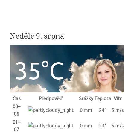
Neděle 9. srpna
35°C
Čas
Předpověď
Srážky
Teplota
Vítr
00–
0 mm
24°
5 m/s
06
01–
0 mm
23°
5 m/s
07