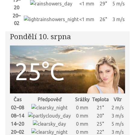
19–
<1 mm
29°
5 m/s
20
20–
<1 mm
26°
3 m/s
02
Pondělí 10. srpna
25°C
Čas
Předpověď
Srážky
Teplota
Vítr
02–08
0 mm
21°
2 m/s
08–14
0 mm
20°
3 m/s
14–20
0 mm
25°
5 m/s
20–02
0 mm
22°
3 m/s