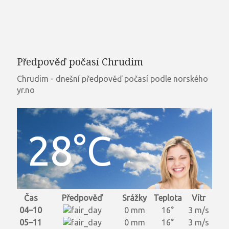
Předpověď počasí Chrudim
Chrudim - dnešní předpověď počasí podle norského
yr.no
28°C
Čas
Předpověď
Srážky
Teplota
Vítr
04–10
0 mm
16°
3 m/s
05–11
0 mm
16°
3 m/s