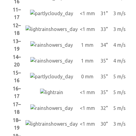
16
11–
<1 mm
31°
3 m/s
17
12–
<1 mm
33°
3 m/s
18
13–
1 mm
34°
4 m/s
19
14–
1 mm
35°
4 m/s
20
15–
0 mm
35°
5 m/s
16
16–
<1 mm
35°
5 m/s
17
17–
<1 mm
32°
5 m/s
18
18–
<1 mm
30°
3 m/s
19