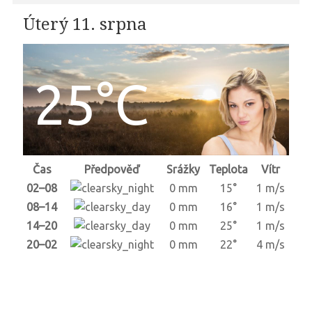
Úterý 11. srpna
25°C
Čas
Předpověď
Srážky
Teplota
Vítr
02–08
0 mm
15°
1 m/s
08–14
0 mm
16°
1 m/s
14–20
0 mm
25°
1 m/s
20–02
0 mm
22°
4 m/s