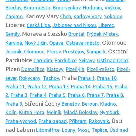
Břeclav
,
Brno-město
,
Brno-venkov
,
Hodonín
,
Vyškov
,
Karlovy Vary
Znojmo
,
Cheb
,
Karlovy Vary
,
Sokolov
,
Liberec
Česká Lípa
,
Jablonec nad Nisou
,
Liberec
,
Morava a Slezsko
Semily
,
Bruntál
,
Frýdek-Místek
,
Olomouc
Karviná
,
Nový Jičín
,
Opava
,
Ostrava-město
,
Ostatní
Jeseník
,
Olomouc
,
Přerov
,
Prostějov
,
Šumperk
,
Pardubice
Chrudim
,
Pardubice
,
Svitavy
,
Ústí nad Orlicí
,
Plzeň
Domažlice
,
Klatovy
,
Plzeň-jih
,
Plzeň-město
,
Plzeň-
Praha
sever
,
Rokycany
,
Tachov
,
Praha 1
,
Praha 10
,
Praha 11
,
Praha 12
,
Praha 13
,
Praha 14
,
Praha 15
,
Praha
2
,
Praha 3
,
Praha 4
,
Praha 5
,
Praha 6
,
Praha 7
,
Praha 8
,
Středni Čechy
Praha 9
,
Benešov
,
Beroun
,
Kladno
,
Kolín
,
Kutná Hora
,
Mělník
,
Mladá Boleslav
,
Nymburk
,
Ústí
Praha-východ
,
Praha-západ
,
Příbram
,
Rakovník
,
nad Labem
Litoměřice
,
Louny
,
Most
,
Teplice
,
Ústí nad