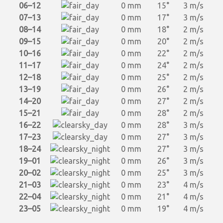
06–12
0 mm
15°
3 m/s
07–13
0 mm
17°
3 m/s
08–14
0 mm
18°
2 m/s
09–15
0 mm
20°
2 m/s
10–16
0 mm
22°
2 m/s
11–17
0 mm
24°
2 m/s
12–18
0 mm
25°
2 m/s
13–19
0 mm
26°
2 m/s
14–20
0 mm
27°
2 m/s
15–21
0 mm
28°
2 m/s
16–22
0 mm
28°
3 m/s
17–23
0 mm
27°
3 m/s
18–24
0 mm
27°
3 m/s
19–01
0 mm
26°
3 m/s
20–02
0 mm
25°
3 m/s
21–03
0 mm
23°
4 m/s
22–04
0 mm
21°
4 m/s
23–05
0 mm
19°
4 m/s