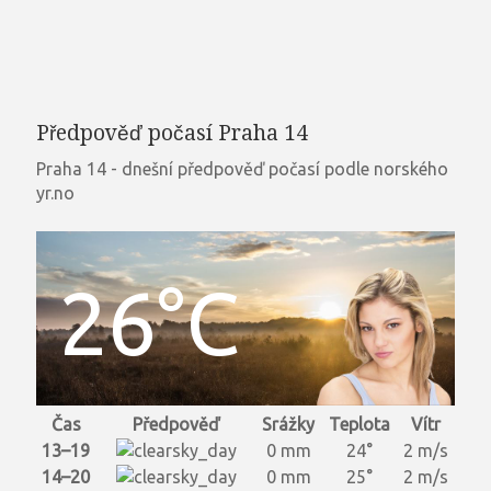
Předpověď počasí Praha 14
Praha 14 - dnešní předpověď počasí podle norského
yr.no
26°C
Čas
Předpověď
Srážky
Teplota
Vítr
13–19
0 mm
24°
2 m/s
14–20
0 mm
25°
2 m/s