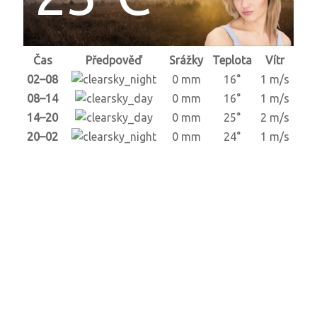
Čas
Předpověď
Srážky
Teplota
Vítr
02–08
0 mm
16°
1 m/s
08–14
0 mm
16°
1 m/s
14–20
0 mm
25°
2 m/s
20–02
0 mm
24°
1 m/s