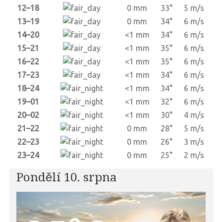
12–18
0 mm
33°
5 m/s
13–19
0 mm
34°
6 m/s
14–20
<1 mm
34°
6 m/s
15–21
<1 mm
35°
6 m/s
16–22
<1 mm
35°
6 m/s
17–23
<1 mm
34°
6 m/s
18–24
<1 mm
34°
6 m/s
19–01
<1 mm
32°
6 m/s
20–02
<1 mm
30°
4 m/s
21–22
0 mm
28°
5 m/s
22–23
0 mm
26°
3 m/s
23–24
0 mm
25°
2 m/s
Pondělí 10. srpna