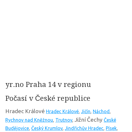
yr.no Praha 14 v regionu
Počasí v České republice
Hradec Králové
Hradec Králové
,
Jičín
,
Náchod
,
Jižní Čechy
Rychnov nad Kněžnou
,
Trutnov
,
České
Budějovice
,
Český Krumlov
,
Jindřichův Hradec
,
Písek
,