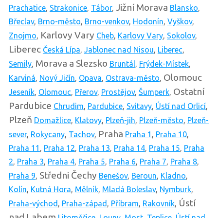
Jižní Morava
Prachatice
,
Strakonice
,
Tábor
,
Blansko
,
Břeclav
,
Brno-město
,
Brno-venkov
,
Hodonín
,
Vyškov
,
Karlovy Vary
Znojmo
,
Cheb
,
Karlovy Vary
,
Sokolov
,
Liberec
Česká Lípa
,
Jablonec nad Nisou
,
Liberec
,
Morava a Slezsko
Semily
,
Bruntál
,
Frýdek-Místek
,
Olomouc
Karviná
,
Nový Jičín
,
Opava
,
Ostrava-město
,
Ostatní
Jeseník
,
Olomouc
,
Přerov
,
Prostějov
,
Šumperk
,
Pardubice
Chrudim
,
Pardubice
,
Svitavy
,
Ústí nad Orlicí
,
Plzeň
Domažlice
,
Klatovy
,
Plzeň-jih
,
Plzeň-město
,
Plzeň-
Praha
sever
,
Rokycany
,
Tachov
,
Praha 1
,
Praha 10
,
Praha 11
,
Praha 12
,
Praha 13
,
Praha 14
,
Praha 15
,
Praha
2
,
Praha 3
,
Praha 4
,
Praha 5
,
Praha 6
,
Praha 7
,
Praha 8
,
Středni Čechy
Praha 9
,
Benešov
,
Beroun
,
Kladno
,
Kolín
,
Kutná Hora
,
Mělník
,
Mladá Boleslav
,
Nymburk
,
Ústí
Praha-východ
,
Praha-západ
,
Příbram
,
Rakovník
,
nad Labem
Litoměřice
,
Louny
,
Most
,
Teplice
,
Ústí nad