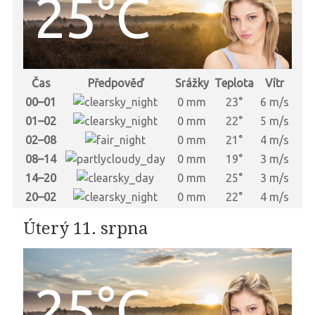
25°C
Čas
Předpověď
Srážky
Teplota
Vítr
00–01
0 mm
23°
6 m/s
01–02
0 mm
22°
5 m/s
02–08
0 mm
21°
4 m/s
08–14
0 mm
19°
3 m/s
14–20
0 mm
25°
3 m/s
20–02
0 mm
22°
4 m/s
Úterý 11. srpna
25°C