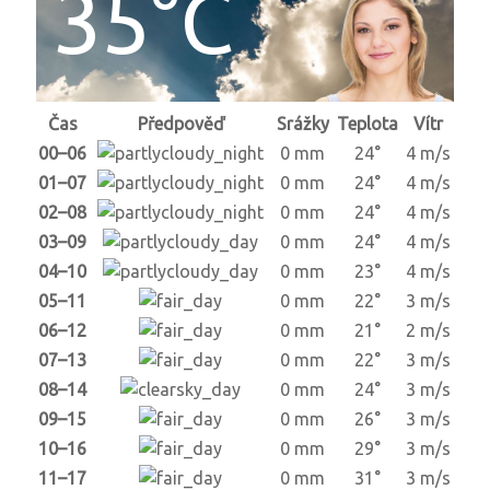
35°C
Čas
Předpověď
Srážky
Teplota
Vítr
00–06
0 mm
24°
4 m/s
01–07
0 mm
24°
4 m/s
02–08
0 mm
24°
4 m/s
03–09
0 mm
24°
4 m/s
04–10
0 mm
23°
4 m/s
05–11
0 mm
22°
3 m/s
06–12
0 mm
21°
2 m/s
07–13
0 mm
22°
3 m/s
08–14
0 mm
24°
3 m/s
09–15
0 mm
26°
3 m/s
10–16
0 mm
29°
3 m/s
11–17
0 mm
31°
3 m/s