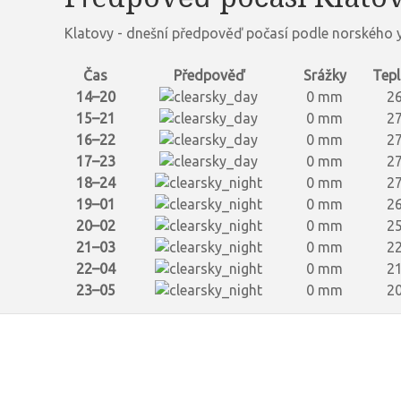
Klatovy - dnešní předpověď počasí podle norského y
Čas
Předpověď
Srážky
Tepl
14–20
0 mm
26
15–21
0 mm
27
16–22
0 mm
27
17–23
0 mm
27
18–24
0 mm
27
19–01
0 mm
26
20–02
0 mm
25
21–03
0 mm
22
22–04
0 mm
21
23–05
0 mm
20