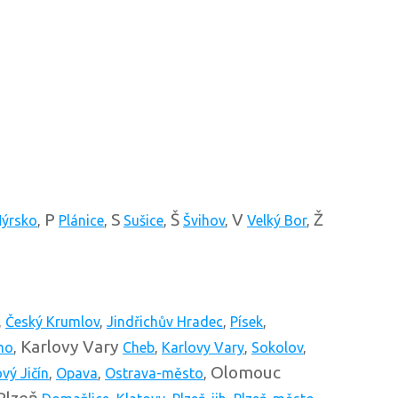
P
S
Š
V
Ž
ýrsko
,
Plánice
,
Sušice
,
Švihov
,
Velký Bor
,
,
Český Krumlov
,
Jindřichův Hradec
,
Písek
,
Karlovy Vary
mo
,
Cheb
,
Karlovy Vary
,
Sokolov
,
Olomouc
vý Jičín
,
Opava
,
Ostrava-město
,