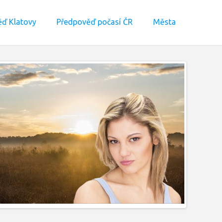
ď Klatovy
Předpověď počasí ČR
Města