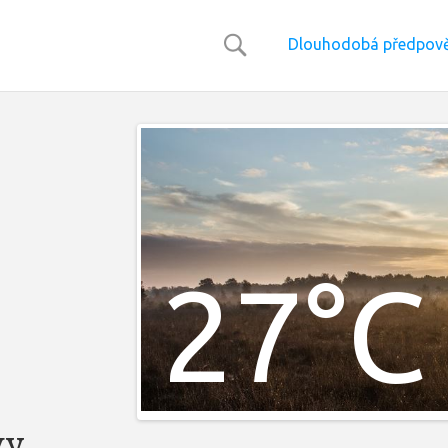
Dlouhodobá předpově
27°C
vy