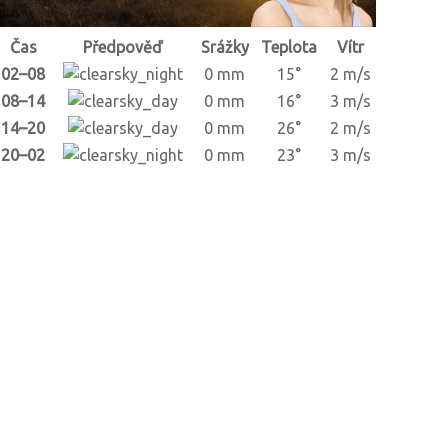
Čas
Předpověď
Srážky
Teplota
Vítr
02–08
0 mm
15°
2 m/s
08–14
0 mm
16°
3 m/s
14–20
0 mm
26°
2 m/s
20–02
0 mm
23°
3 m/s