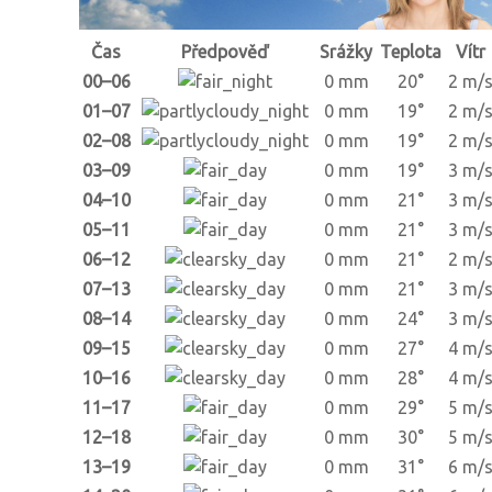
Čas
Předpověď
Srážky
Teplota
Vítr
00–06
0 mm
20°
2 m/
01–07
0 mm
19°
2 m/
02–08
0 mm
19°
2 m/
03–09
0 mm
19°
3 m/
04–10
0 mm
21°
3 m/
05–11
0 mm
21°
3 m/
06–12
0 mm
21°
2 m/
07–13
0 mm
21°
3 m/
08–14
0 mm
24°
3 m/
09–15
0 mm
27°
4 m/
10–16
0 mm
28°
4 m/
11–17
0 mm
29°
5 m/
12–18
0 mm
30°
5 m/
13–19
0 mm
31°
6 m/