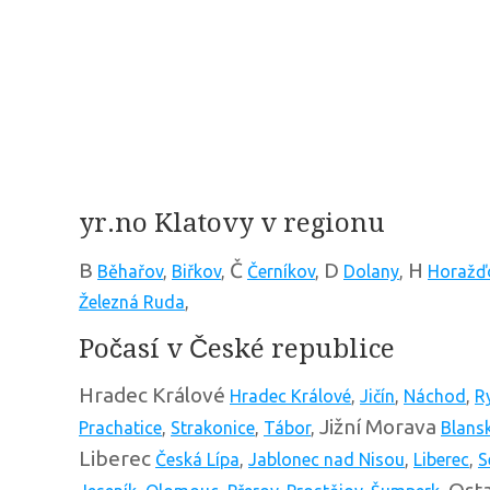
yr.no Klatovy v regionu
B
Č
D
H
Běhařov
,
Biřkov
,
Černíkov
,
Dolany
,
Horažď
Železná Ruda
,
Počasí v České republice
Hradec Králové
Hradec Králové
,
Jičín
,
Náchod
,
R
Jižní Morava
Prachatice
,
Strakonice
,
Tábor
,
Blans
Liberec
Česká Lípa
,
Jablonec nad Nisou
,
Liberec
,
S