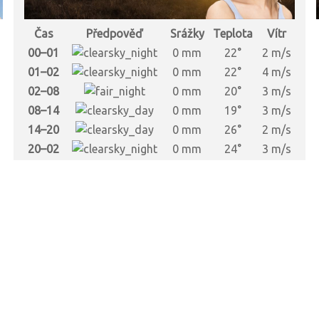
Čas
Předpověď
Srážky
Teplota
Vítr
s
00–01
0 mm
22°
2 m/s
s
01–02
0 mm
22°
4 m/s
s
02–08
0 mm
20°
3 m/s
s
08–14
0 mm
19°
3 m/s
s
14–20
0 mm
26°
2 m/s
s
20–02
0 mm
24°
3 m/s
s
s
s
s
s
s
s
s