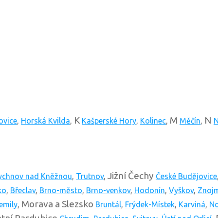
K
M
N
ovice
,
Horská Kvilda
,
Kašperské Hory
,
Kolinec
,
Měčín
,
N
Jižní Čechy
ychnov nad Kněžnou
,
Trutnov
,
České Budějovice
ko
,
Břeclav
,
Brno-město
,
Brno-venkov
,
Hodonín
,
Vyškov
,
Znoj
Morava a Slezsko
emily
,
Bruntál
,
Frýdek-Místek
,
Karviná
,
No