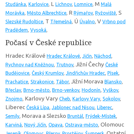
L
M
Studánka
,
Karlovice
,
Lichnov
,
Lomnice
,
Malá
R
S
Morávka
,
Město Albrechtice
,
Rýmařov
,
Ryžoviště
,
T
Ú
V
Slezské Rudoltice
,
Třemešná
,
Úvalno
,
Vrbno pod
Pradědem
,
Vysoká
,
Počasí v České republice
Hradec Králové
Hradec Králové
,
Jičín
,
Náchod
,
Jižní Čechy
Rychnov nad Kněžnou
,
Trutnov
,
České
Budějovice
,
Český Krumlov
,
Jindřichův Hradec
,
Písek
,
Jižní Morava
Prachatice
,
Strakonice
,
Tábor
,
Blansko
,
Břeclav
,
Brno-město
,
Brno-venkov
,
Hodonín
,
Vyškov
,
Karlovy Vary
Znojmo
,
Cheb
,
Karlovy Vary
,
Sokolov
,
Liberec
Česká Lípa
,
Jablonec nad Nisou
,
Liberec
,
Morava a Slezsko
Semily
,
Bruntál
,
Frýdek-Místek
,
Olomouc
Karviná
,
Nový Jičín
,
Opava
,
Ostrava-město
,
Ostatní
Jeseník
,
Olomouc
,
Přerov
,
Prostějov
,
Šumperk
,