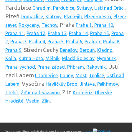
Pardubice
Chrudim
,
Pardubice
,
Svitavy
,
Ústí nad Orlicí
,
Plzeň
Domažlice
,
Klatovy
,
Plzeň-jih
,
Plzeň-město
,
Plzeň-
Praha
sever
,
Rokycany
,
Tachov
,
Praha 1
,
Praha 10
,
Praha 11
,
Praha 12
,
Praha 13
,
Praha 14
,
Praha 15
,
Praha
2
,
Praha 3
,
Praha 4
,
Praha 5
,
Praha 6
,
Praha 7
,
Praha 8
,
Středni Čechy
Praha 9
,
Benešov
,
Beroun
,
Kladno
,
Kolín
,
Kutná Hora
,
Mělník
,
Mladá Boleslav
,
Nymburk
,
Ústí
Praha-východ
,
Praha-západ
,
Příbram
,
Rakovník
,
nad Labem
Litoměřice
,
Louny
,
Most
,
Teplice
,
Ústí nad
Vysočina
Labem
,
Havlíčkův Brod
,
Jihlava
,
Pelhřimov
,
Zlín
Třebíč
,
Žďár nad Sázavou
,
Kroměříž
,
Uherské
Hradiště
,
Vsetín
,
Zlín
,
Yrena používá volně dostupná data ze serveru
yr.no