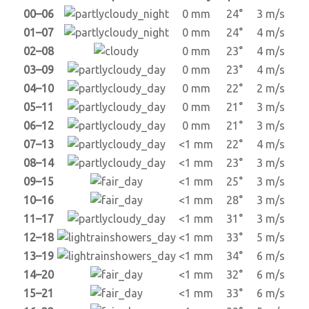
00–06
0 mm
24°
3 m/s
01–07
0 mm
24°
4 m/s
02–08
0 mm
23°
4 m/s
03–09
0 mm
23°
4 m/s
04–10
0 mm
22°
2 m/s
05–11
0 mm
21°
3 m/s
06–12
0 mm
21°
3 m/s
07–13
<1 mm
22°
4 m/s
08–14
<1 mm
23°
3 m/s
09–15
<1 mm
25°
3 m/s
10–16
<1 mm
28°
3 m/s
11–17
<1 mm
31°
3 m/s
12–18
<1 mm
33°
5 m/s
13–19
<1 mm
34°
6 m/s
14–20
<1 mm
32°
6 m/s
15–21
<1 mm
33°
6 m/s