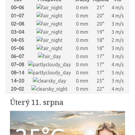
00–06
0 mm
21°
4 m/s
01–07
0 mm
20°
4 m/s
02–08
0 mm
20°
3 m/s
03–04
0 mm
19°
3 m/s
04–05
0 mm
18°
2 m/s
05–06
0 mm
18°
3 m/s
06–07
0 mm
17°
3 m/s
07–08
0 mm
17°
4 m/s
08–14
0 mm
17°
3 m/s
14–20
0 mm
25°
3 m/s
20–02
0 mm
22°
4 m/s
Úterý 11. srpna