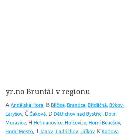
yr.no Bruntál v regionu
A
B
Andělská Hora
,
Bílčice
,
Brantice
,
Břidličná
,
Býkov-
Č
D
Láryšov
,
Čaková
,
Dětřichov nad Bystřicí
,
Dolní
H
Moravice
,
Heřmanovice
,
Holčovice
,
Horní Benešov
,
J
K
Horní Město
,
Janov
,
Jindřichov
,
Jiříkov
,
Karlova