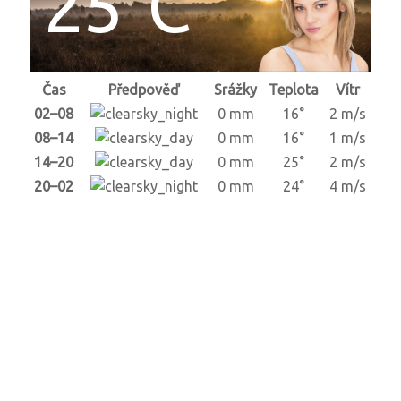
25°C
Čas
Předpověď
Srážky
Teplota
Vítr
02–08
0 mm
16°
2 m/s
08–14
0 mm
16°
1 m/s
14–20
0 mm
25°
2 m/s
20–02
0 mm
24°
4 m/s