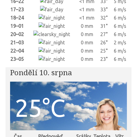
16–22
<1 mm
33°
5 m/s
17–23
<1 mm
33°
6 m/s
18–24
<1 mm
32°
6 m/s
19–01
0 mm
31°
6 m/s
20–02
0 mm
27°
6 m/s
21–03
0 mm
26°
2 m/s
22–04
0 mm
25°
6 m/s
23–05
0 mm
23°
6 m/s
Pondělí 10. srpna
25°C
Čas
Předpověď
Srážky
Teplota
Vítr