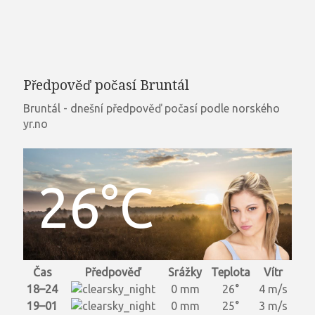
Předpověď počasí Bruntál
Bruntál - dnešní předpověď počasí podle norského
yr.no
26°C
Čas
Předpověď
Srážky
Teplota
Vítr
18–24
0 mm
26°
4 m/s
19–01
0 mm
25°
3 m/s