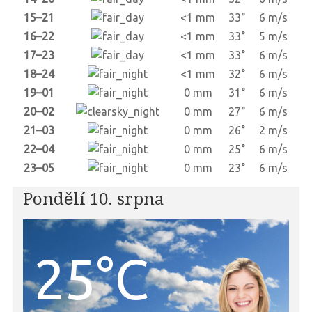
15–21
<1 mm
33°
6 m/s
16–22
<1 mm
33°
5 m/s
17–23
<1 mm
33°
6 m/s
18–24
<1 mm
32°
6 m/s
19–01
0 mm
31°
6 m/s
20–02
0 mm
27°
6 m/s
21–03
0 mm
26°
2 m/s
22–04
0 mm
25°
6 m/s
23–05
0 mm
23°
6 m/s
Pondělí 10. srpna
25°C