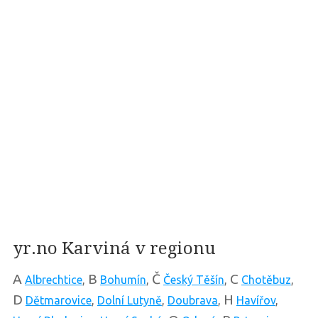
yr.no Karviná v regionu
A
B
Č
C
Albrechtice
,
Bohumín
,
Český Těšín
,
Chotěbuz
,
D
H
Dětmarovice
,
Dolní Lutyně
,
Doubrava
,
Havířov
,