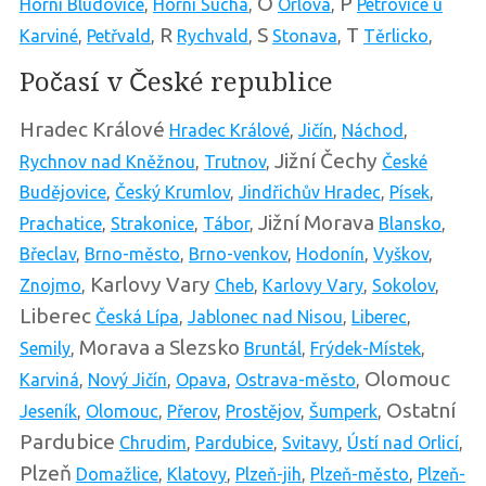
O
P
Horní Bludovice
,
Horní Suchá
,
Orlová
,
Petrovice u
R
S
T
Karviné
,
Petřvald
,
Rychvald
,
Stonava
,
Těrlicko
,
Počasí v České republice
Hradec Králové
Hradec Králové
,
Jičín
,
Náchod
,
Jižní Čechy
Rychnov nad Kněžnou
,
Trutnov
,
České
Budějovice
,
Český Krumlov
,
Jindřichův Hradec
,
Písek
,
Jižní Morava
Prachatice
,
Strakonice
,
Tábor
,
Blansko
,
Břeclav
,
Brno-město
,
Brno-venkov
,
Hodonín
,
Vyškov
,
Karlovy Vary
Znojmo
,
Cheb
,
Karlovy Vary
,
Sokolov
,
Liberec
Česká Lípa
,
Jablonec nad Nisou
,
Liberec
,
Morava a Slezsko
Semily
,
Bruntál
,
Frýdek-Místek
,
Olomouc
Karviná
,
Nový Jičín
,
Opava
,
Ostrava-město
,
Ostatní
Jeseník
,
Olomouc
,
Přerov
,
Prostějov
,
Šumperk
,
Pardubice
Chrudim
,
Pardubice
,
Svitavy
,
Ústí nad Orlicí
,
Plzeň
Domažlice
,
Klatovy
,
Plzeň-jih
,
Plzeň-město
,
Plzeň-