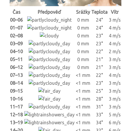
Čas
Předpověď
Srážky
Teplota
Vítr
00–06
0 mm
24°
3 m/s
01–07
0 mm
24°
4 m/s
02–08
0 mm
23°
4 m/s
03–09
0 mm
23°
4 m/s
04–10
0 mm
22°
2 m/s
05–11
0 mm
21°
3 m/s
06–12
0 mm
21°
3 m/s
07–13
<1 mm
22°
4 m/s
08–14
<1 mm
23°
3 m/s
09–15
<1 mm
25°
3 m/s
10–16
<1 mm
28°
3 m/s
11–17
<1 mm
31°
3 m/s
12–18
<1 mm
33°
5 m/s
13–19
<1 mm
34°
6 m/s
14–20
<1 mm
32°
6 m/s