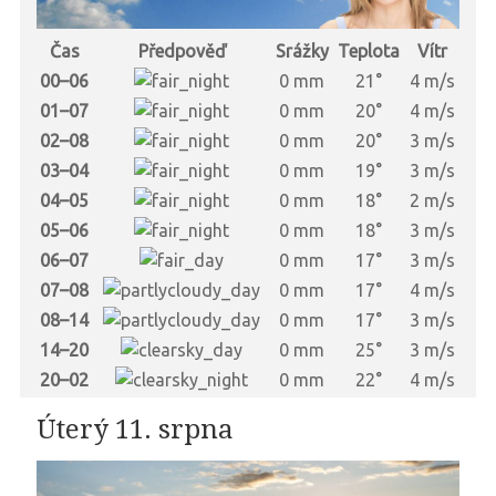
Čas
Předpověď
Srážky
Teplota
Vítr
00–06
0 mm
21°
4 m/s
01–07
0 mm
20°
4 m/s
02–08
0 mm
20°
3 m/s
03–04
0 mm
19°
3 m/s
04–05
0 mm
18°
2 m/s
05–06
0 mm
18°
3 m/s
06–07
0 mm
17°
3 m/s
07–08
0 mm
17°
4 m/s
08–14
0 mm
17°
3 m/s
14–20
0 mm
25°
3 m/s
20–02
0 mm
22°
4 m/s
Úterý 11. srpna