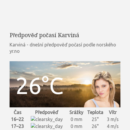
Předpověď počasí Karviná
Karviná - dnešní předpověď počasí podle norského
yr.no
26°C
Čas
Předpověď
Srážky
Teplota
Vítr
16–22
0 mm
25°
3 m/s
17–23
0 mm
26°
4 m/s