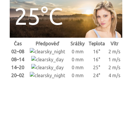
25°C
Čas
Předpověď
Srážky
Teplota
Vítr
02–08
0 mm
16°
2 m/s
08–14
0 mm
16°
1 m/s
14–20
0 mm
25°
2 m/s
20–02
0 mm
24°
4 m/s