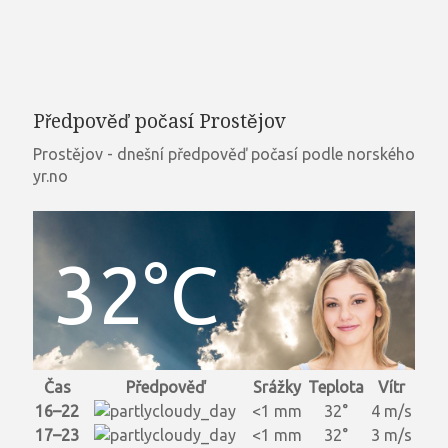
Předpověď počasí Prostějov
Prostějov - dnešní předpověď počasí podle norského
yr.no
32°C
Čas
Předpověď
Srážky
Teplota
Vítr
16–22
<1 mm
32°
4 m/s
17–23
<1 mm
32°
3 m/s