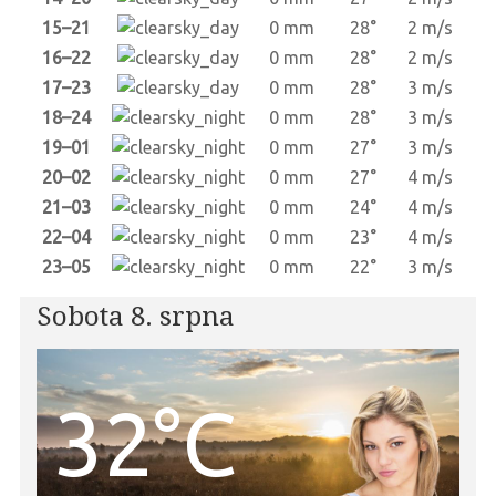
15–21
0 mm
28°
2 m/s
16–22
0 mm
28°
2 m/s
17–23
0 mm
28°
3 m/s
18–24
0 mm
28°
3 m/s
19–01
0 mm
27°
3 m/s
20–02
0 mm
27°
4 m/s
21–03
0 mm
24°
4 m/s
22–04
0 mm
23°
4 m/s
23–05
0 mm
22°
3 m/s
Sobota 8. srpna
32°C