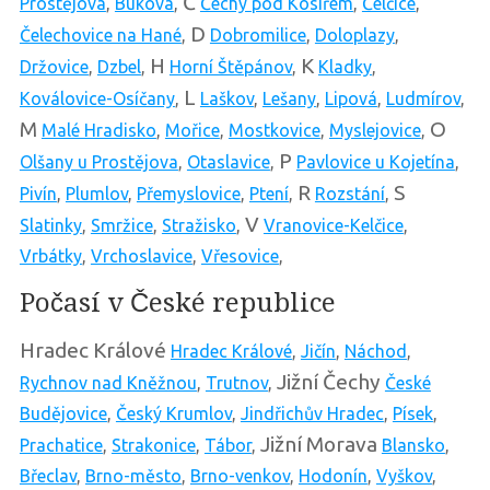
Č
Prostějova
,
Buková
,
Čechy pod Kosířem
,
Čelčice
,
D
Čelechovice na Hané
,
Dobromilice
,
Doloplazy
,
H
K
Držovice
,
Dzbel
,
Horní Štěpánov
,
Kladky
,
L
Koválovice-Osíčany
,
Laškov
,
Lešany
,
Lipová
,
Ludmírov
,
M
O
Malé Hradisko
,
Mořice
,
Mostkovice
,
Myslejovice
,
P
Olšany u Prostějova
,
Otaslavice
,
Pavlovice u Kojetína
,
R
S
Pivín
,
Plumlov
,
Přemyslovice
,
Ptení
,
Rozstání
,
V
Slatinky
,
Smržice
,
Stražisko
,
Vranovice-Kelčice
,
Vrbátky
,
Vrchoslavice
,
Vřesovice
,
Počasí v České republice
Hradec Králové
Hradec Králové
,
Jičín
,
Náchod
,
Jižní Čechy
Rychnov nad Kněžnou
,
Trutnov
,
České
Budějovice
,
Český Krumlov
,
Jindřichův Hradec
,
Písek
,
Jižní Morava
Prachatice
,
Strakonice
,
Tábor
,
Blansko
,
Břeclav
,
Brno-město
,
Brno-venkov
,
Hodonín
,
Vyškov
,