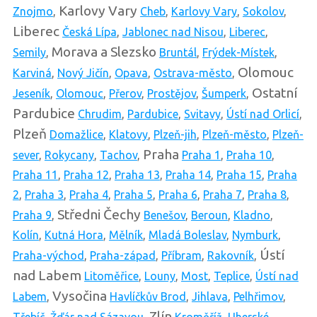
Karlovy Vary
Znojmo
,
Cheb
,
Karlovy Vary
,
Sokolov
,
Liberec
Česká Lípa
,
Jablonec nad Nisou
,
Liberec
,
Morava a Slezsko
Semily
,
Bruntál
,
Frýdek-Místek
,
Olomouc
Karviná
,
Nový Jičín
,
Opava
,
Ostrava-město
,
Ostatní
Jeseník
,
Olomouc
,
Přerov
,
Prostějov
,
Šumperk
,
Pardubice
Chrudim
,
Pardubice
,
Svitavy
,
Ústí nad Orlicí
,
Plzeň
Domažlice
,
Klatovy
,
Plzeň-jih
,
Plzeň-město
,
Plzeň-
Praha
sever
,
Rokycany
,
Tachov
,
Praha 1
,
Praha 10
,
Praha 11
,
Praha 12
,
Praha 13
,
Praha 14
,
Praha 15
,
Praha
2
,
Praha 3
,
Praha 4
,
Praha 5
,
Praha 6
,
Praha 7
,
Praha 8
,
Středni Čechy
Praha 9
,
Benešov
,
Beroun
,
Kladno
,
Kolín
,
Kutná Hora
,
Mělník
,
Mladá Boleslav
,
Nymburk
,
Ústí
Praha-východ
,
Praha-západ
,
Příbram
,
Rakovník
,
nad Labem
Litoměřice
,
Louny
,
Most
,
Teplice
,
Ústí nad
Vysočina
Labem
,
Havlíčkův Brod
,
Jihlava
,
Pelhřimov
,
Zlín
Třebíč
,
Žďár nad Sázavou
,
Kroměříž
,
Uherské