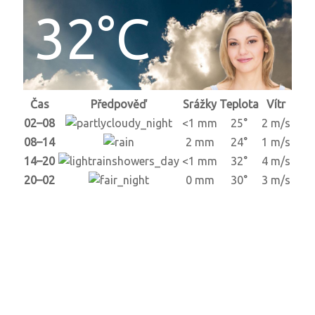
32°C
Čas
Předpověď
Srážky
Teplota
Vítr
02–08
<1 mm
25°
2 m/s
08–14
2 mm
24°
1 m/s
14–20
<1 mm
32°
4 m/s
20–02
0 mm
30°
3 m/s