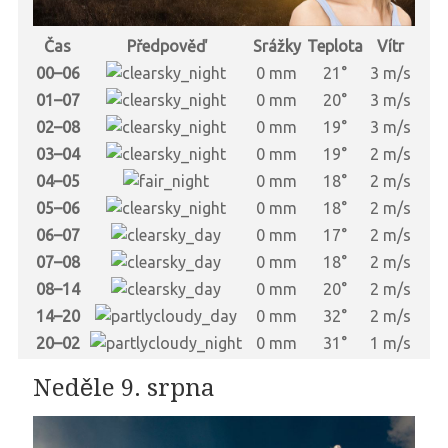
Čas
Předpověď
Srážky
Teplota
Vítr
00–06
0 mm
21°
3 m/s
01–07
0 mm
20°
3 m/s
02–08
0 mm
19°
3 m/s
03–04
0 mm
19°
2 m/s
04–05
0 mm
18°
2 m/s
05–06
0 mm
18°
2 m/s
06–07
0 mm
17°
2 m/s
07–08
0 mm
18°
2 m/s
08–14
0 mm
20°
2 m/s
14–20
0 mm
32°
2 m/s
20–02
0 mm
31°
1 m/s
Neděle 9. srpna