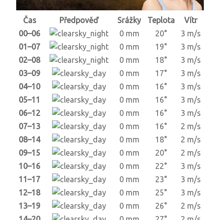
Čas
Předpověď
Srážky
Teplota
Vítr
00–06
0 mm
20°
3 m/s
01–07
0 mm
19°
3 m/s
02–08
0 mm
18°
3 m/s
03–09
0 mm
17°
3 m/s
04–10
0 mm
16°
3 m/s
05–11
0 mm
16°
3 m/s
06–12
0 mm
16°
3 m/s
07–13
0 mm
16°
2 m/s
08–14
0 mm
18°
2 m/s
09–15
0 mm
20°
2 m/s
10–16
0 mm
22°
3 m/s
11–17
0 mm
23°
3 m/s
12–18
0 mm
25°
3 m/s
13–19
0 mm
26°
2 m/s
14–20
0 mm
27°
2 m/s