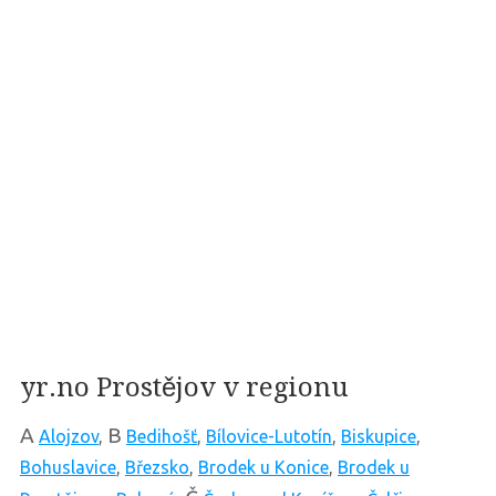
yr.no Prostějov v regionu
A
B
Alojzov
,
Bedihošť
,
Bílovice-Lutotín
,
Biskupice
,
Bohuslavice
,
Březsko
,
Brodek u Konice
,
Brodek u