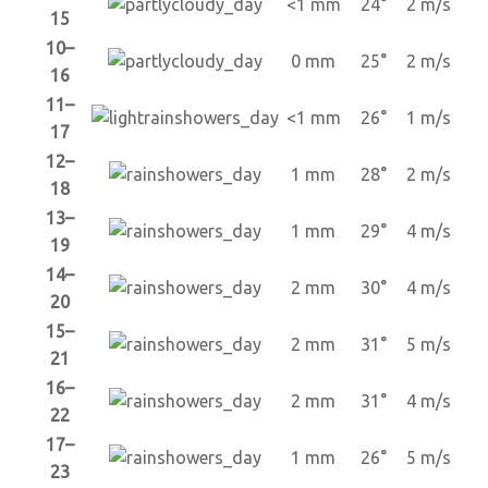
<1 mm
24°
2 m/s
15
10–
0 mm
25°
2 m/s
16
11–
<1 mm
26°
1 m/s
17
12–
1 mm
28°
2 m/s
18
13–
1 mm
29°
4 m/s
19
14–
2 mm
30°
4 m/s
20
15–
2 mm
31°
5 m/s
21
16–
2 mm
31°
4 m/s
22
17–
1 mm
26°
5 m/s
23