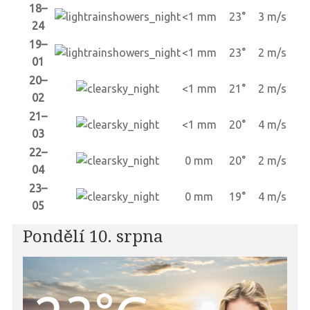
18–
<1 mm
23°
3 m/s
24
19–
<1 mm
23°
2 m/s
01
20–
<1 mm
21°
2 m/s
02
21–
<1 mm
20°
4 m/s
03
22–
0 mm
20°
2 m/s
04
23–
0 mm
19°
4 m/s
05
Pondělí 10. srpna