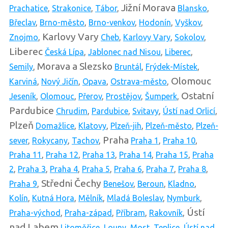
Jižní Morava
Prachatice
,
Strakonice
,
Tábor
,
Blansko
,
Břeclav
,
Brno-město
,
Brno-venkov
,
Hodonín
,
Vyškov
,
Karlovy Vary
Znojmo
,
Cheb
,
Karlovy Vary
,
Sokolov
,
Liberec
Česká Lípa
,
Jablonec nad Nisou
,
Liberec
,
Morava a Slezsko
Semily
,
Bruntál
,
Frýdek-Místek
,
Olomouc
Karviná
,
Nový Jičín
,
Opava
,
Ostrava-město
,
Ostatní
Jeseník
,
Olomouc
,
Přerov
,
Prostějov
,
Šumperk
,
Pardubice
Chrudim
,
Pardubice
,
Svitavy
,
Ústí nad Orlicí
,
Plzeň
Domažlice
,
Klatovy
,
Plzeň-jih
,
Plzeň-město
,
Plzeň-
Praha
sever
,
Rokycany
,
Tachov
,
Praha 1
,
Praha 10
,
Praha 11
,
Praha 12
,
Praha 13
,
Praha 14
,
Praha 15
,
Praha
2
,
Praha 3
,
Praha 4
,
Praha 5
,
Praha 6
,
Praha 7
,
Praha 8
,
Středni Čechy
Praha 9
,
Benešov
,
Beroun
,
Kladno
,
Kolín
,
Kutná Hora
,
Mělník
,
Mladá Boleslav
,
Nymburk
,
Ústí
Praha-východ
,
Praha-západ
,
Příbram
,
Rakovník
,
nad Labem
Litoměřice
,
Louny
,
Most
,
Teplice
,
Ústí nad