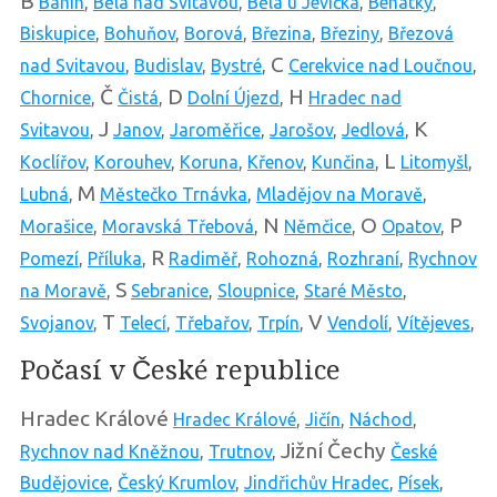
B
Banín
,
Bělá nad Svitavou
,
Bělá u Jevíčka
,
Benátky
,
Biskupice
,
Bohuňov
,
Borová
,
Březina
,
Březiny
,
Březová
C
nad Svitavou
,
Budislav
,
Bystré
,
Cerekvice nad Loučnou
,
Č
D
H
Chornice
,
Čistá
,
Dolní Újezd
,
Hradec nad
J
K
Svitavou
,
Janov
,
Jaroměřice
,
Jarošov
,
Jedlová
,
L
Koclířov
,
Korouhev
,
Koruna
,
Křenov
,
Kunčina
,
Litomyšl
,
M
Lubná
,
Městečko Trnávka
,
Mladějov na Moravě
,
N
O
P
Morašice
,
Moravská Třebová
,
Němčice
,
Opatov
,
R
Pomezí
,
Příluka
,
Radiměř
,
Rohozná
,
Rozhraní
,
Rychnov
S
na Moravě
,
Sebranice
,
Sloupnice
,
Staré Město
,
T
V
Svojanov
,
Telecí
,
Třebařov
,
Trpín
,
Vendolí
,
Vítějeves
,
Počasí v České republice
Hradec Králové
Hradec Králové
,
Jičín
,
Náchod
,
Jižní Čechy
Rychnov nad Kněžnou
,
Trutnov
,
České
Budějovice
,
Český Krumlov
,
Jindřichův Hradec
,
Písek
,