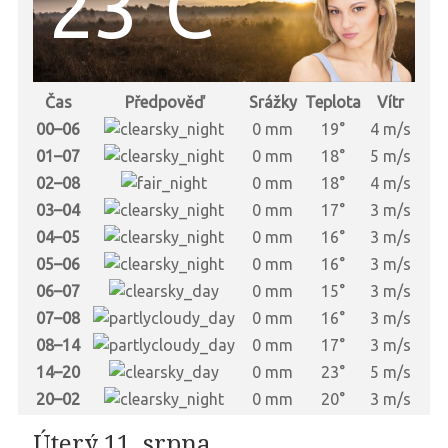
23°C
Čas
Předpověď
Srážky
Teplota
Vítr
00–06
0 mm
19°
4 m/s
01–07
0 mm
18°
5 m/s
02–08
0 mm
18°
4 m/s
03–04
0 mm
17°
3 m/s
04–05
0 mm
16°
3 m/s
05–06
0 mm
16°
3 m/s
06–07
0 mm
15°
3 m/s
07–08
0 mm
16°
3 m/s
08–14
0 mm
17°
3 m/s
14–20
0 mm
23°
5 m/s
20–02
0 mm
20°
3 m/s
Úterý 11. srpna