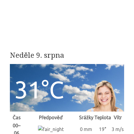
Neděle 9. srpna
31°C
Čas
Předpověď
Srážky
Teplota
Vítr
00–
0 mm
19°
3 m/s
06