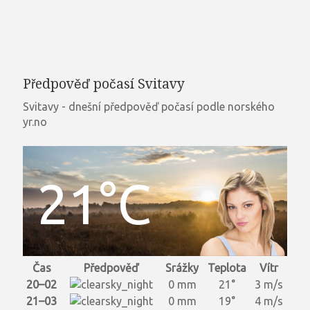
Předpověď počasí Svitavy
Svitavy - dnešní předpověď počasí podle norského
yr.no
21°C
Čas
Předpověď
Srážky
Teplota
Vítr
20–02
0 mm
21°
3 m/s
21–03
0 mm
19°
4 m/s