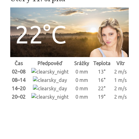
22°C
Čas
Předpověď
Srážky
Teplota
Vítr
02–08
0 mm
13°
2 m/s
08–14
0 mm
16°
1 m/s
14–20
0 mm
22°
2 m/s
20–02
0 mm
19°
2 m/s