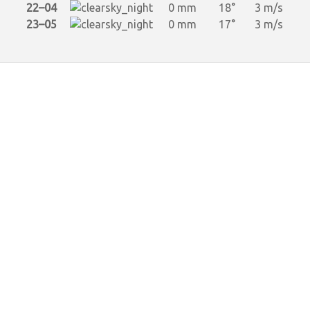
22–04
0 mm
18°
3 m/s
23–05
0 mm
17°
3 m/s