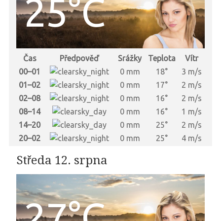
25°C
Čas
Předpověď
Srážky
Teplota
Vítr
00–01
0 mm
18°
3 m/s
01–02
0 mm
17°
2 m/s
02–08
0 mm
16°
2 m/s
08–14
0 mm
16°
1 m/s
14–20
0 mm
25°
2 m/s
20–02
0 mm
25°
4 m/s
Středa 12. srpna
27°C