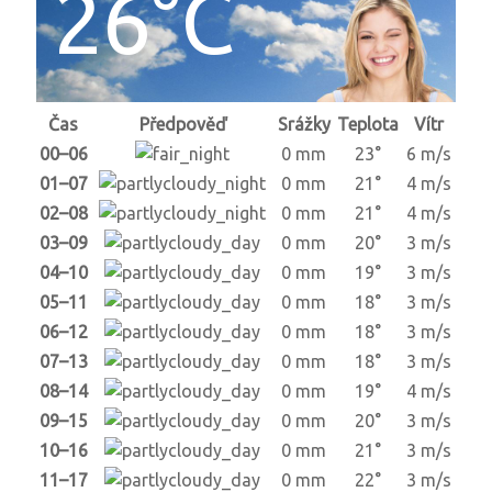
26°C
Čas
Předpověď
Srážky
Teplota
Vítr
00–06
0 mm
23°
6 m/s
01–07
0 mm
21°
4 m/s
02–08
0 mm
21°
4 m/s
03–09
0 mm
20°
3 m/s
04–10
0 mm
19°
3 m/s
05–11
0 mm
18°
3 m/s
06–12
0 mm
18°
3 m/s
07–13
0 mm
18°
3 m/s
08–14
0 mm
19°
4 m/s
09–15
0 mm
20°
3 m/s
10–16
0 mm
21°
3 m/s
11–17
0 mm
22°
3 m/s