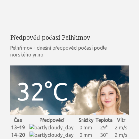
Předpověď počasí Pelhřimov
Pelhřimov - dnešní předpověď počasí podle
norského yr.no
32°C
Čas
Předpověď
Srážky
Teplota
Vítr
13–19
0 mm
29°
2 m/s
14–20
0 mm
30°
2 m/s