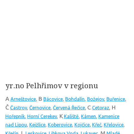
yr.no Pelhřimov v regionu
A
B
Arneštovice
,
Bácovice
,
Bohdalín
,
Božejov
,
Buřenice
,
Č
C
H
Častrov
,
Černovice
,
Červená Řečice
,
Cetoraz
,
K
Hořepník
,
Horní Cerekev
,
Kaliště
,
Kámen
,
Kamenice
nad Lipou
,
Kejžlice
,
Koberovice
,
Kojčice
,
Křeč
,
Křelovice
,
L
M
Křešín
,
Leskovice
,
Libkova Voda
,
Lukavec
,
Mladé