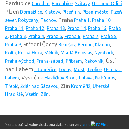
Pardubice
Chrudim
,
Pardubice
,
Svitavy
,
Ústí nad Orlicí
,
Plzeň
Domažlice
,
Klatovy
,
Plzeň-jih
,
Plzeň-město
,
Plzeň-
Praha
sever
,
Rokycany
,
Tachov
,
Praha 1
,
Praha 10
,
Praha 11
,
Praha 12
,
Praha 13
,
Praha 14
,
Praha 15
,
Praha
2
,
Praha 3
,
Praha 4
,
Praha 5
,
Praha 6
,
Praha 7
,
Praha 8
,
Středni Čechy
Praha 9
,
Benešov
,
Beroun
,
Kladno
,
Kolín
,
Kutná Hora
,
Mělník
,
Mladá Boleslav
,
Nymburk
,
Ústí
Praha-východ
,
Praha-západ
,
Příbram
,
Rakovník
,
nad Labem
Litoměřice
,
Louny
,
Most
,
Teplice
,
Ústí nad
Vysočina
Labem
,
Havlíčkův Brod
,
Jihlava
,
Pelhřimov
,
Zlín
Třebíč
,
Žďár nad Sázavou
,
Kroměříž
,
Uherské
Hradiště
,
Vsetín
,
Zlín
,
Yrena používá volně dostupná data ze serveru
yr.no