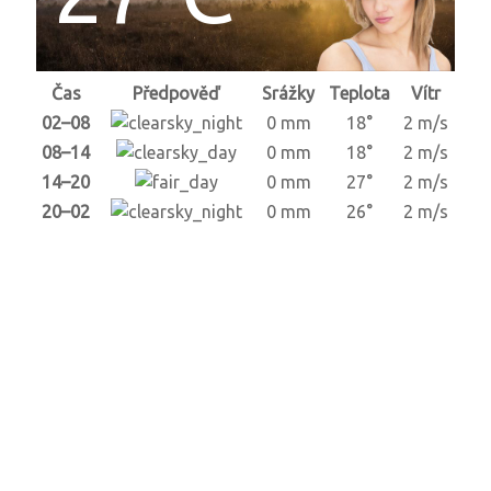
Čas
Předpověď
Srážky
Teplota
Vítr
02–08
0 mm
18°
2 m/s
08–14
0 mm
18°
2 m/s
14–20
0 mm
27°
2 m/s
20–02
0 mm
26°
2 m/s