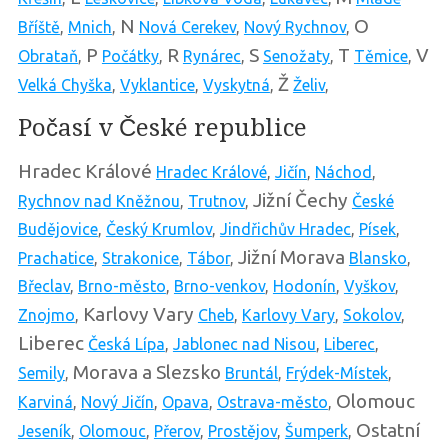
N
O
Bříště
,
Mnich
,
Nová Cerekev
,
Nový Rychnov
,
P
R
S
T
V
Obrataň
,
Počátky
,
Rynárec
,
Senožaty
,
Těmice
,
Ž
Velká Chyška
,
Vyklantice
,
Vyskytná
,
Želiv
,
Počasí v České republice
Hradec Králové
Hradec Králové
,
Jičín
,
Náchod
,
Jižní Čechy
Rychnov nad Kněžnou
,
Trutnov
,
České
Budějovice
,
Český Krumlov
,
Jindřichův Hradec
,
Písek
,
Jižní Morava
Prachatice
,
Strakonice
,
Tábor
,
Blansko
,
Břeclav
,
Brno-město
,
Brno-venkov
,
Hodonín
,
Vyškov
,
Karlovy Vary
Znojmo
,
Cheb
,
Karlovy Vary
,
Sokolov
,
Liberec
Česká Lípa
,
Jablonec nad Nisou
,
Liberec
,
Morava a Slezsko
Semily
,
Bruntál
,
Frýdek-Místek
,
Olomouc
Karviná
,
Nový Jičín
,
Opava
,
Ostrava-město
,
Ostatní
Jeseník
,
Olomouc
,
Přerov
,
Prostějov
,
Šumperk
,