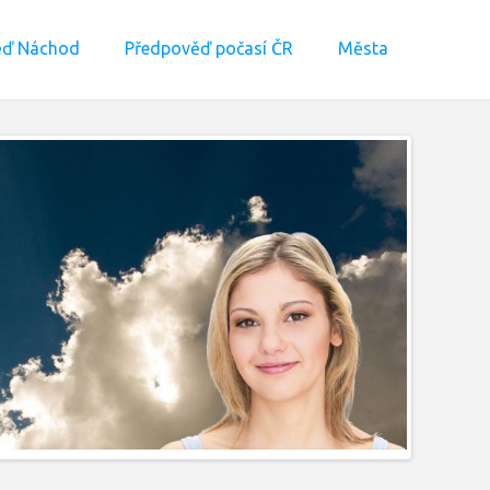
ěď Náchod
Předpověď počasí ČR
Města