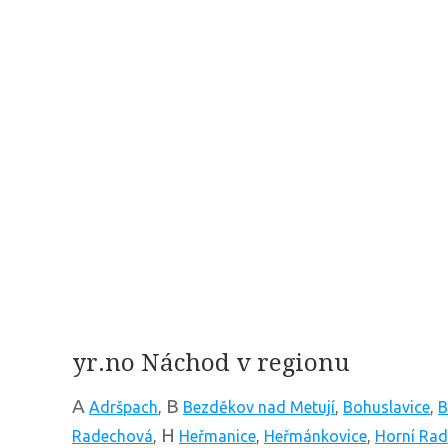
yr.no Náchod v regionu
A
B
Adršpach
,
Bezděkov nad Metují
,
Bohuslavice
,
B
H
Radechová
,
Heřmanice
,
Heřmánkovice
,
Horní Ra