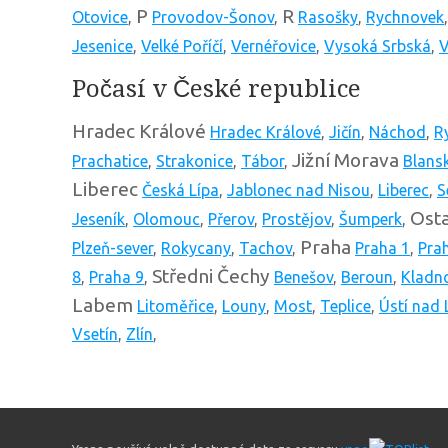
P
R
Otovice
,
Provodov-Šonov
,
Rasošky
,
Rychnovek
Jesenice
,
Velké Poříčí
,
Vernéřovice
,
Vysoká Srbská
,
V
Počasí v České republice
Hradec Králové
Hradec Králové
,
Jičín
,
Náchod
,
R
Jižní Morava
Prachatice
,
Strakonice
,
Tábor
,
Blans
Liberec
Česká Lípa
,
Jablonec nad Nisou
,
Liberec
,
S
Osta
Jeseník
,
Olomouc
,
Přerov
,
Prostějov
,
Šumperk
,
Praha
Plzeň-sever
,
Rokycany
,
Tachov
,
Praha 1
,
Pra
Středni Čechy
8
,
Praha 9
,
Benešov
,
Beroun
,
Kladn
Labem
Litoměřice
,
Louny
,
Most
,
Teplice
,
Ústí nad
Vsetín
,
Zlín
,