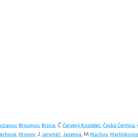
Č
ožanov
,
Broumov
,
Brzice
,
Červený Kostelec
,
Česká Čermná
,
J
M
dechová
,
Hronov
,
Jaroměř
,
Jasenná
,
Machov
,
Martínkovic