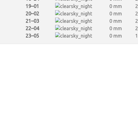
19–01
0 mm
2
20–02
0 mm
2
21–03
0 mm
2
22–04
0 mm
2
23–05
0 mm
1