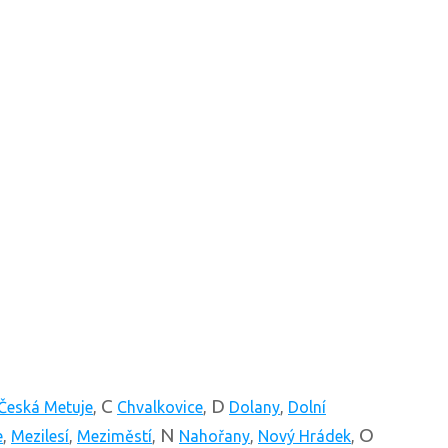
C
D
Česká Metuje
,
Chvalkovice
,
Dolany
,
Dolní
N
O
e
,
Mezilesí
,
Meziměstí
,
Nahořany
,
Nový Hrádek
,