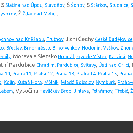
S
Š
S
,
Slatina nad Úpou
,
Slavoňov
,
Šonov
,
Stárkov
,
Studnice
,
S
Ž
ysokov
,
Žďár nad Metují
,
Jižní Čechy
ychnov nad Kněžnou
,
Trutnov
,
České Budějovice
ko
,
Břeclav
,
Brno-město
,
Brno-venkov
,
Hodonín
,
Vyškov
,
Znoj
Morava a Slezsko
emily
,
Bruntál
,
Frýdek-Místek
,
Karviná
,
No
tní
Pardubice
Chrudim
,
Pardubice
,
Svitavy
,
Ústí nad Orlicí
,
ha 10
,
Praha 11
,
Praha 12
,
Praha 13
,
Praha 14
,
Praha 15
,
Praha
o
,
Kolín
,
Kutná Hora
,
Mělník
,
Mladá Boleslav
,
Nymburk
,
Praha-
Vysočina
 Labem
,
Havlíčkův Brod
,
Jihlava
,
Pelhřimov
,
Třebíč
,
Ž