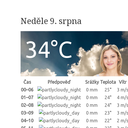
Neděle 9. srpna
34°C
Čas
Předpověď
Srážky
Teplota
Vítr
00–06
0 mm
25°
3 m/
01–07
0 mm
24°
4 m/
02–08
0 mm
24°
3 m/
03–09
0 mm
23°
3 m/
04–10
0 mm
22°
2 m/