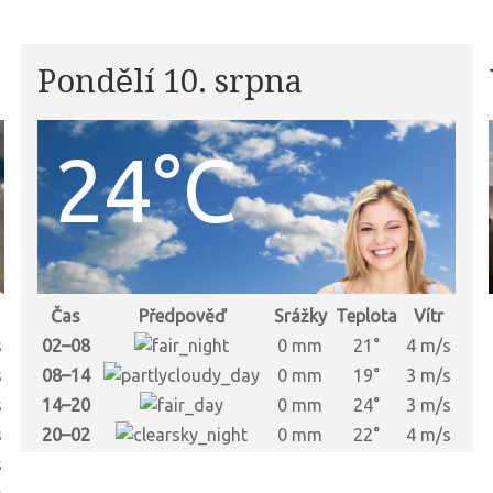
Pondělí 10. srpna
24°C
Čas
Předpověď
Srážky
Teplota
Vítr
s
02–08
0 mm
21°
4 m/s
s
08–14
0 mm
19°
3 m/s
s
14–20
0 mm
24°
3 m/s
s
20–02
0 mm
22°
4 m/s
s