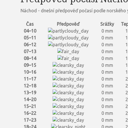
Náchod - dnešní předpověď počasí podle norského 
Čas
Předpověď
Srážky
Tep
04–10
0 mm
1
05–11
0 mm
1
06–12
0 mm
1
07–13
0 mm
1
08–14
0 mm
1
09–15
0 mm
1
10–16
0 mm
1
11–17
0 mm
2
12–18
0 mm
2
13–19
0 mm
2
14–20
0 mm
2
15–21
0 mm
2
16–22
0 mm
2
17–23
0 mm
2
18–24
0 mm
2