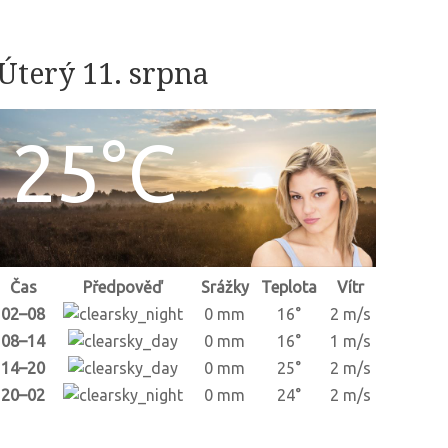
Úterý 11. srpna
25°C
Čas
Předpověď
Srážky
Teplota
Vítr
02–08
0 mm
16°
2 m/s
08–14
0 mm
16°
1 m/s
14–20
0 mm
25°
2 m/s
20–02
0 mm
24°
2 m/s