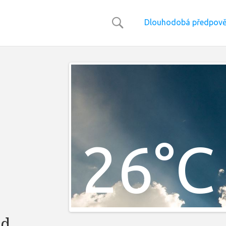
Dlouhodobá předpov
26°C
od