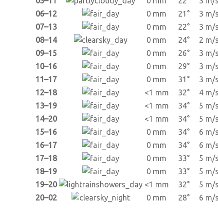
05–11
0 mm
22°
3 m/
06–12
0 mm
21°
3 m/
07–13
0 mm
22°
3 m/
08–14
0 mm
24°
2 m/
09–15
0 mm
26°
3 m/
10–16
0 mm
29°
3 m/
11–17
0 mm
31°
3 m/
12–18
<1 mm
32°
4 m/
13–19
<1 mm
34°
5 m/
14–20
<1 mm
34°
5 m/
15–16
0 mm
34°
6 m/
16–17
0 mm
34°
6 m/
17–18
0 mm
33°
5 m/
18–19
0 mm
33°
5 m/
19–20
<1 mm
32°
5 m/
20–02
0 mm
28°
6 m/