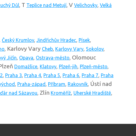
T
V
uchý Důl
,
Teplice nad Metují
,
Velichovky
,
Velká
,
Český Krumlov
,
Jindřichův Hradec
,
Písek
,
Karlovy Vary
mo
,
Cheb
,
Karlovy Vary
,
Sokolov
,
Olomouc
vý Jičín
,
Opava
,
Ostrava-město
,
Plzeň
Domažlice
,
Klatovy
,
Plzeň-jih
,
Plzeň-město
,
 2
,
Praha 3
,
Praha 4
,
Praha 5
,
Praha 6
,
Praha 7
,
Praha
Ústí nad
východ
,
Praha-západ
,
Příbram
,
Rakovník
,
Zlín
ďár nad Sázavou
,
Kroměříž
,
Uherské Hradiště
,