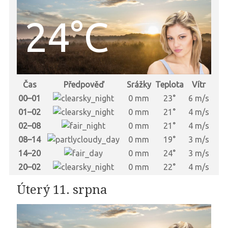
24°C
Čas
Předpověď
Srážky
Teplota
Vítr
00–01
0 mm
23°
6 m/s
01–02
0 mm
21°
4 m/s
02–08
0 mm
21°
4 m/s
08–14
0 mm
19°
3 m/s
14–20
0 mm
24°
3 m/s
20–02
0 mm
22°
4 m/s
Úterý 11. srpna