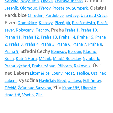
Olomouc
Karviná
,
Nový Jičín
,
Opava
,
Ostrava-město
,
Ostatní
Jeseník
,
Olomouc
,
Přerov
,
Prostějov
,
Šumperk
,
Pardubice
Chrudim
,
Pardubice
,
Svitavy
,
Ústí nad Orlicí
,
Plzeň
Domažlice
,
Klatovy
,
Plzeň-jih
,
Plzeň-město
,
Plzeň-
Praha
sever
,
Rokycany
,
Tachov
,
Praha 1
,
Praha 10
,
Praha 11
,
Praha 12
,
Praha 13
,
Praha 14
,
Praha 15
,
Praha
2
,
Praha 3
,
Praha 4
,
Praha 5
,
Praha 6
,
Praha 7
,
Praha 8
,
Středni Čechy
Praha 9
,
Benešov
,
Beroun
,
Kladno
,
Kolín
,
Kutná Hora
,
Mělník
,
Mladá Boleslav
,
Nymburk
,
Ústí
Praha-východ
,
Praha-západ
,
Příbram
,
Rakovník
,
nad Labem
Litoměřice
,
Louny
,
Most
,
Teplice
,
Ústí nad
Vysočina
Labem
,
Havlíčkův Brod
,
Jihlava
,
Pelhřimov
,
Zlín
Třebíč
,
Žďár nad Sázavou
,
Kroměříž
,
Uherské
Hradiště
,
Vsetín
,
Zlín
,