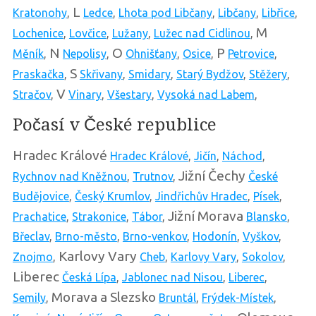
L
Kratonohy
,
Ledce
,
Lhota pod Libčany
,
Libčany
,
Libřice
,
M
Lochenice
,
Lovčice
,
Lužany
,
Lužec nad Cidlinou
,
N
O
P
Měník
,
Nepolisy
,
Ohnišťany
,
Osice
,
Petrovice
,
S
Praskačka
,
Skřivany
,
Smidary
,
Starý Bydžov
,
Stěžery
,
V
Stračov
,
Vinary
,
Všestary
,
Vysoká nad Labem
,
Počasí v České republice
Hradec Králové
Hradec Králové
,
Jičín
,
Náchod
,
Jižní Čechy
Rychnov nad Kněžnou
,
Trutnov
,
České
Budějovice
,
Český Krumlov
,
Jindřichův Hradec
,
Písek
,
Jižní Morava
Prachatice
,
Strakonice
,
Tábor
,
Blansko
,
Břeclav
,
Brno-město
,
Brno-venkov
,
Hodonín
,
Vyškov
,
Karlovy Vary
Znojmo
,
Cheb
,
Karlovy Vary
,
Sokolov
,
Liberec
Česká Lípa
,
Jablonec nad Nisou
,
Liberec
,
Morava a Slezsko
Semily
,
Bruntál
,
Frýdek-Místek
,