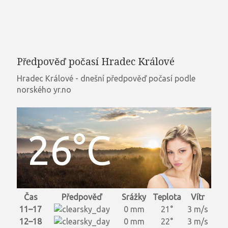
Předpověď počasí Hradec Králové
Hradec Králové - dnešní předpověď počasí podle
norského yr.no
26°C
Čas
Předpověď
Srážky
Teplota
Vítr
11–17
0 mm
21°
3 m/s
12–18
0 mm
22°
3 m/s