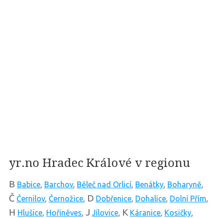
yr.no Hradec Králové v regionu
B
Babice
,
Barchov
,
Běleč nad Orlicí
,
Benátky
,
Boharyně
,
Č
D
Černilov
,
Černožice
,
Dobřenice
,
Dohalice
,
Dolní Přím
,
H
J
K
Hlušice
,
Hořiněves
,
Jílovice
,
Káranice
,
Kosičky
,