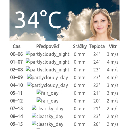
34°C
Čas
Předpověď
Srážky
Teplota
Vítr
00–06
0 mm
24°
3 m/s
01–07
0 mm
24°
4 m/s
02–08
0 mm
23°
4 m/s
03–09
0 mm
23°
4 m/s
04–10
0 mm
22°
3 m/s
05–11
0 mm
21°
3 m/s
06–12
0 mm
20°
2 m/s
07–13
0 mm
21°
2 m/s
08–14
0 mm
23°
2 m/s
09–15
0 mm
26°
2 m/s