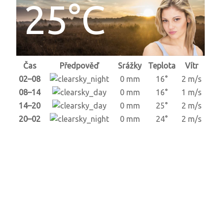
25°C
Čas
Předpověď
Srážky
Teplota
Vítr
02–08
0 mm
16°
2 m/s
08–14
0 mm
16°
1 m/s
14–20
0 mm
25°
2 m/s
20–02
0 mm
24°
2 m/s