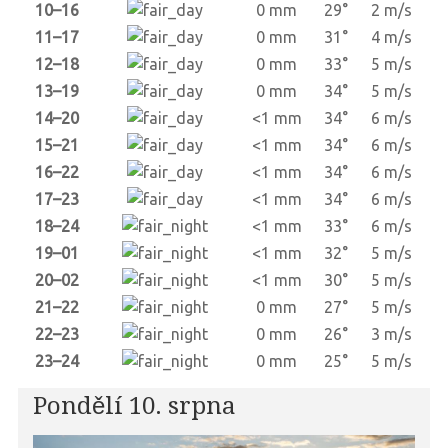
10–16
0 mm
29°
2 m/s
11–17
0 mm
31°
4 m/s
12–18
0 mm
33°
5 m/s
13–19
0 mm
34°
5 m/s
14–20
<1 mm
34°
6 m/s
15–21
<1 mm
34°
6 m/s
16–22
<1 mm
34°
6 m/s
17–23
<1 mm
34°
6 m/s
18–24
<1 mm
33°
6 m/s
19–01
<1 mm
32°
5 m/s
20–02
<1 mm
30°
5 m/s
21–22
0 mm
27°
5 m/s
22–23
0 mm
26°
3 m/s
23–24
0 mm
25°
5 m/s
Pondělí 10. srpna