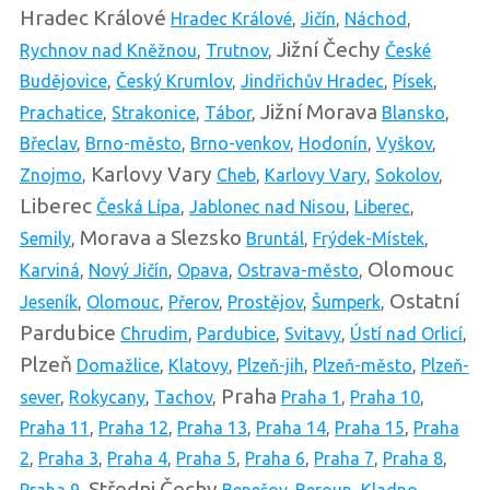
Hradec Králové
Hradec Králové
,
Jičín
,
Náchod
,
Jižní Čechy
Rychnov nad Kněžnou
,
Trutnov
,
České
Budějovice
,
Český Krumlov
,
Jindřichův Hradec
,
Písek
,
Jižní Morava
Prachatice
,
Strakonice
,
Tábor
,
Blansko
,
Břeclav
,
Brno-město
,
Brno-venkov
,
Hodonín
,
Vyškov
,
Karlovy Vary
Znojmo
,
Cheb
,
Karlovy Vary
,
Sokolov
,
Liberec
Česká Lípa
,
Jablonec nad Nisou
,
Liberec
,
Morava a Slezsko
Semily
,
Bruntál
,
Frýdek-Místek
,
Olomouc
Karviná
,
Nový Jičín
,
Opava
,
Ostrava-město
,
Ostatní
Jeseník
,
Olomouc
,
Přerov
,
Prostějov
,
Šumperk
,
Pardubice
Chrudim
,
Pardubice
,
Svitavy
,
Ústí nad Orlicí
,
Plzeň
Domažlice
,
Klatovy
,
Plzeň-jih
,
Plzeň-město
,
Plzeň-
Praha
sever
,
Rokycany
,
Tachov
,
Praha 1
,
Praha 10
,
Praha 11
,
Praha 12
,
Praha 13
,
Praha 14
,
Praha 15
,
Praha
2
,
Praha 3
,
Praha 4
,
Praha 5
,
Praha 6
,
Praha 7
,
Praha 8
,
Středni Čechy