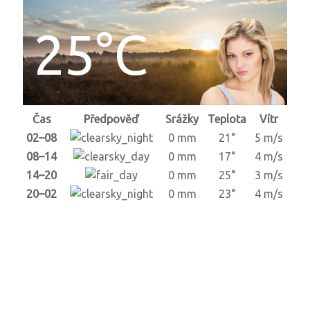
25°C
Čas
Předpověď
Srážky
Teplota
Vítr
02–08
0 mm
21°
5 m/s
08–14
0 mm
17°
4 m/s
14–20
0 mm
25°
3 m/s
20–02
0 mm
23°
4 m/s