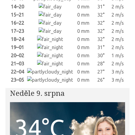
14–20
0 mm
31°
2 m/s
15–21
0 mm
32°
2 m/s
16–22
0 mm
32°
2 m/s
17–23
0 mm
32°
2 m/s
18–24
0 mm
32°
2 m/s
19–01
0 mm
31°
2 m/s
20–02
0 mm
30°
1 m/s
21–03
0 mm
28°
2 m/s
22–04
0 mm
27°
3 m/s
23–05
0 mm
26°
3 m/s
Neděle 9. srpna
34°C