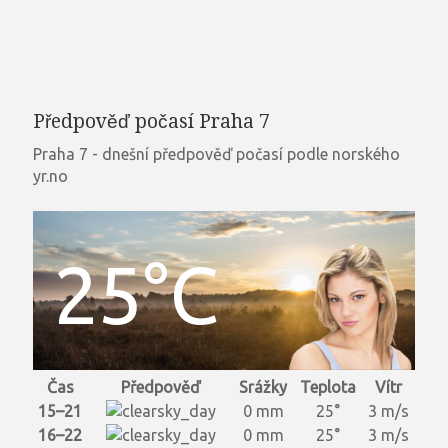
Předpověď počasí Praha 7
Praha 7 - dnešní předpověď počasí podle norského
yr.no
25°C
Čas
Předpověď
Srážky
Teplota
Vítr
15–21
0 mm
25°
3 m/s
16–22
0 mm
25°
3 m/s