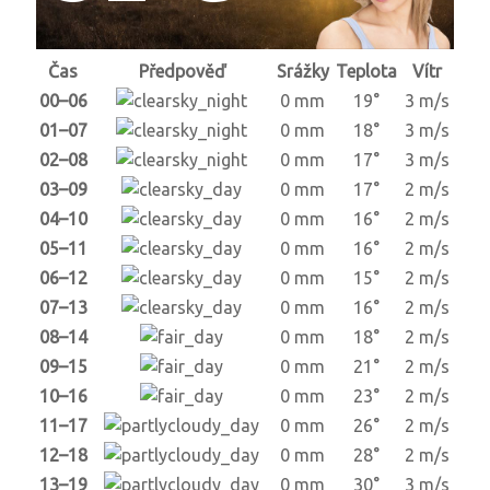
Čas
Předpověď
Srážky
Teplota
Vítr
00–06
0 mm
19°
3 m/s
01–07
0 mm
18°
3 m/s
02–08
0 mm
17°
3 m/s
03–09
0 mm
17°
2 m/s
04–10
0 mm
16°
2 m/s
05–11
0 mm
16°
2 m/s
06–12
0 mm
15°
2 m/s
07–13
0 mm
16°
2 m/s
08–14
0 mm
18°
2 m/s
09–15
0 mm
21°
2 m/s
10–16
0 mm
23°
2 m/s
11–17
0 mm
26°
2 m/s
12–18
0 mm
28°
2 m/s
13–19
0 mm
30°
3 m/s