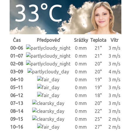
33°C
Čas
Předpověď
Srážky
Teplota
Vítr
00–06
0 mm
21°
3 m/s
01–07
0 mm
21°
3 m/s
02–08
0 mm
20°
3 m/s
03–09
0 mm
20°
4 m/s
04–10
0 mm
19°
3 m/s
05–11
0 mm
19°
3 m/s
06–12
0 mm
18°
3 m/s
07–13
0 mm
20°
3 m/s
08–14
0 mm
22°
3 m/s
09–15
0 mm
25°
2 m/s
10–16
0 mm
27°
2 m/s