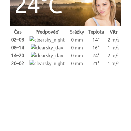
24°C
Čas
Předpověď
Srážky
Teplota
Vítr
02–08
0 mm
14°
2 m/s
08–14
0 mm
16°
1 m/s
14–20
0 mm
24°
2 m/s
20–02
0 mm
21°
1 m/s