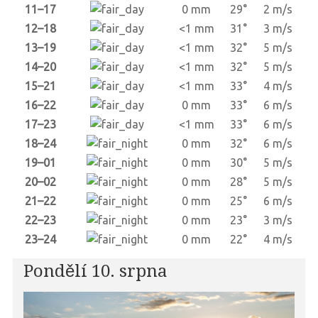
11–17
0 mm
29°
2 m/s
12–18
<1 mm
31°
3 m/s
13–19
<1 mm
32°
5 m/s
14–20
<1 mm
32°
5 m/s
15–21
<1 mm
33°
4 m/s
16–22
0 mm
33°
6 m/s
17–23
<1 mm
33°
6 m/s
18–24
0 mm
32°
6 m/s
19–01
0 mm
30°
5 m/s
20–02
0 mm
28°
5 m/s
21–22
0 mm
25°
6 m/s
22–23
0 mm
23°
3 m/s
23–24
0 mm
22°
4 m/s
Pondělí 10. srpna