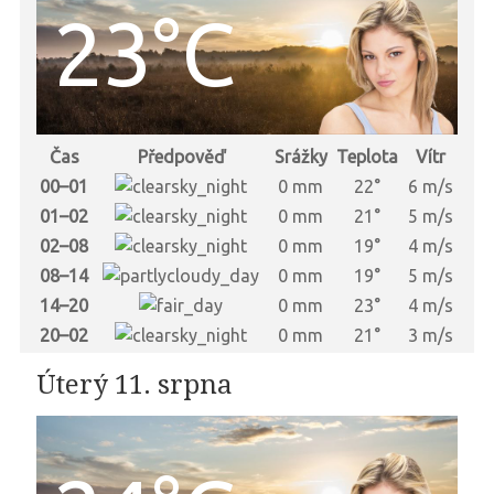
23°C
Čas
Předpověď
Srážky
Teplota
Vítr
00–01
0 mm
22°
6 m/s
01–02
0 mm
21°
5 m/s
02–08
0 mm
19°
4 m/s
08–14
0 mm
19°
5 m/s
14–20
0 mm
23°
4 m/s
20–02
0 mm
21°
3 m/s
Úterý 11. srpna