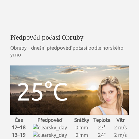
Předpověď počasí Obruby
Obruby - dnešní předpověď počasí podle norského
yr.no
25°C
Čas
Předpověď
Srážky
Teplota
Vítr
12–18
0 mm
23°
2 m/s
13–19
0 mm
24°
2 m/s