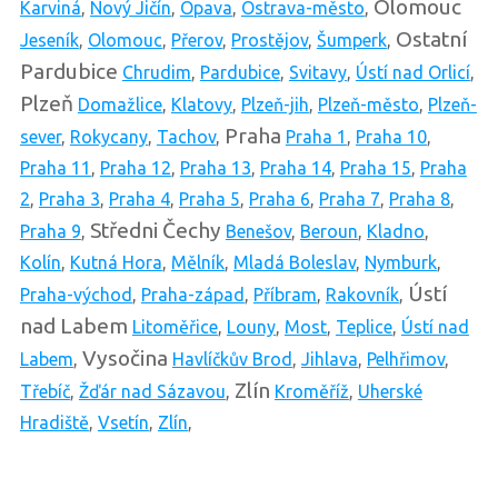
Olomouc
Karviná
,
Nový Jičín
,
Opava
,
Ostrava-město
,
Ostatní
Jeseník
,
Olomouc
,
Přerov
,
Prostějov
,
Šumperk
,
Pardubice
Chrudim
,
Pardubice
,
Svitavy
,
Ústí nad Orlicí
,
Plzeň
Domažlice
,
Klatovy
,
Plzeň-jih
,
Plzeň-město
,
Plzeň-
Praha
sever
,
Rokycany
,
Tachov
,
Praha 1
,
Praha 10
,
Praha 11
,
Praha 12
,
Praha 13
,
Praha 14
,
Praha 15
,
Praha
2
,
Praha 3
,
Praha 4
,
Praha 5
,
Praha 6
,
Praha 7
,
Praha 8
,
Středni Čechy
Praha 9
,
Benešov
,
Beroun
,
Kladno
,
Kolín
,
Kutná Hora
,
Mělník
,
Mladá Boleslav
,
Nymburk
,
Ústí
Praha-východ
,
Praha-západ
,
Příbram
,
Rakovník
,
nad Labem
Litoměřice
,
Louny
,
Most
,
Teplice
,
Ústí nad
Vysočina
Labem
,
Havlíčkův Brod
,
Jihlava
,
Pelhřimov
,
Zlín
Třebíč
,
Žďár nad Sázavou
,
Kroměříž
,
Uherské
Hradiště
,
Vsetín
,
Zlín
,