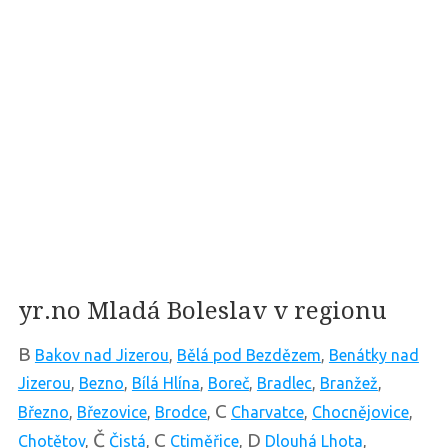
yr.no Mladá Boleslav v regionu
B
Bakov nad Jizerou
,
Bělá pod Bezdězem
,
Benátky nad
Jizerou
,
Bezno
,
Bílá Hlína
,
Boreč
,
Bradlec
,
Branžež
,
C
Březno
,
Březovice
,
Brodce
,
Charvatce
,
Chocnějovice
,
Č
C
D
Chotětov
,
Čistá
,
Ctiměřice
,
Dlouhá Lhota
,