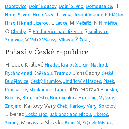
H
Dobrovice
,
Dolní Bousov
,
Dolní Slivno
,
Domousnice
,
J
K
Horní Slivno
,
Hrdlořezy
,
Jivina
,
Jizerní Vtelno
,
Klášter
L
M
N
Hradiště nad Jizerou
,
Ledce
,
Mečeříž
,
Niměřice
,
O
P
S
Obruby
,
Předměřice nad Jizerou
,
Smilovice
,
V
Ž
Sojovice
,
Velké Všelisy
,
Vlkava
,
Žďár
,
Počasí v České republice
Hradec Králové
Hradec Králové
,
Jičín
,
Náchod
,
Jižní Čechy
Rychnov nad Kněžnou
,
Trutnov
,
České
Budějovice
,
Český Krumlov
,
Jindřichův Hradec
,
Písek
,
Jižní Morava
Prachatice
,
Strakonice
,
Tábor
,
Blansko
,
Břeclav
,
Brno-město
,
Brno-venkov
,
Hodonín
,
Vyškov
,
Karlovy Vary
Znojmo
,
Cheb
,
Karlovy Vary
,
Sokolov
,
Liberec
Česká Lípa
,
Jablonec nad Nisou
,
Liberec
,
Morava a Slezsko
Semily
,
Bruntál
,
Frýdek-Místek
,