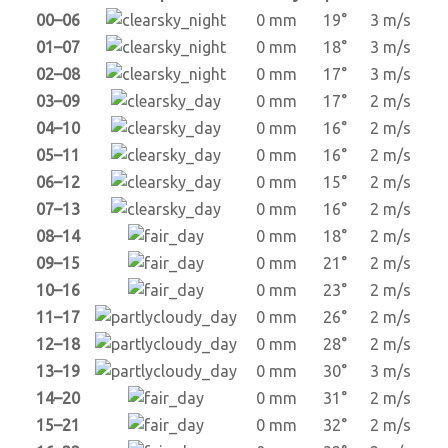
00–06
0 mm
19°
3 m/s
01–07
0 mm
18°
3 m/s
02–08
0 mm
17°
3 m/s
03–09
0 mm
17°
2 m/s
04–10
0 mm
16°
2 m/s
05–11
0 mm
16°
2 m/s
06–12
0 mm
15°
2 m/s
07–13
0 mm
16°
2 m/s
08–14
0 mm
18°
2 m/s
09–15
0 mm
21°
2 m/s
10–16
0 mm
23°
2 m/s
11–17
0 mm
26°
2 m/s
12–18
0 mm
28°
2 m/s
13–19
0 mm
30°
3 m/s
14–20
0 mm
31°
2 m/s
15–21
0 mm
32°
2 m/s