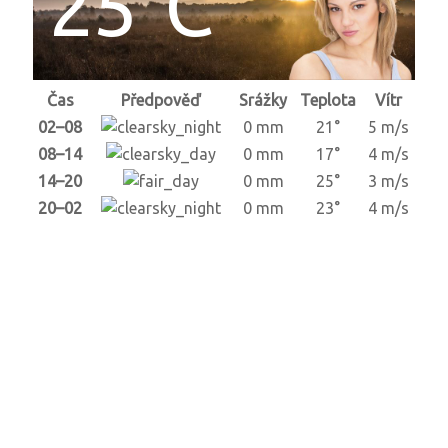
25°C
Čas
Předpověď
Srážky
Teplota
Vítr
02–08
0 mm
21°
5 m/s
08–14
0 mm
17°
4 m/s
14–20
0 mm
25°
3 m/s
20–02
0 mm
23°
4 m/s