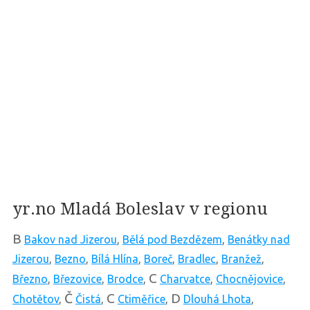
yr.no Mladá Boleslav v regionu
B
Bakov nad Jizerou
,
Bělá pod Bezdězem
,
Benátky nad
Jizerou
,
Bezno
,
Bílá Hlína
,
Boreč
,
Bradlec
,
Branžež
,
C
Březno
,
Březovice
,
Brodce
,
Charvatce
,
Chocnějovice
,
Č
C
D
Chotětov
,
Čistá
,
Ctiměřice
,
Dlouhá Lhota
,