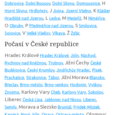
H
Dobrovice
,
Dolní Bousov
,
Dolní Slivno
,
Domousnice
,
J
K
Horní Slivno
,
Hrdlořezy
,
Jivina
,
Jizerní Vtelno
,
Klášter
L
M
N
Hradiště nad Jizerou
,
Ledce
,
Mečeříž
,
Niměřice
,
O
P
S
Obruby
,
Předměřice nad Jizerou
,
Smilovice
,
V
Ž
Sojovice
,
Velké Všelisy
,
Vlkava
,
Žďár
,
Počasí v České republice
Hradec Králové
Hradec Králové
,
Jičín
,
Náchod
,
Jižní Čechy
Rychnov nad Kněžnou
,
Trutnov
,
České
Budějovice
,
Český Krumlov
,
Jindřichův Hradec
,
Písek
,
Jižní Morava
Prachatice
,
Strakonice
,
Tábor
,
Blansko
,
Břeclav
,
Brno-město
,
Brno-venkov
,
Hodonín
,
Vyškov
,
Karlovy Vary
Znojmo
,
Cheb
,
Karlovy Vary
,
Sokolov
,
Liberec
Česká Lípa
,
Jablonec nad Nisou
,
Liberec
,
Morava a Slezsko
Semily
,
Bruntál
,
Frýdek-Místek
,
Olomouc
Karviná
,
Nový Jičín
,
Opava
,
Ostrava-město
,