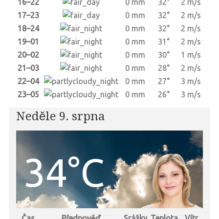
16–22
0 mm
32°
2 m/s
17–23
0 mm
32°
2 m/s
18–24
0 mm
32°
2 m/s
19–01
0 mm
31°
2 m/s
20–02
0 mm
30°
1 m/s
21–03
0 mm
28°
2 m/s
22–04
0 mm
27°
3 m/s
23–05
0 mm
26°
3 m/s
Neděle 9. srpna
34°C
Čas
Předpověď
Srážky
Teplota
Vítr