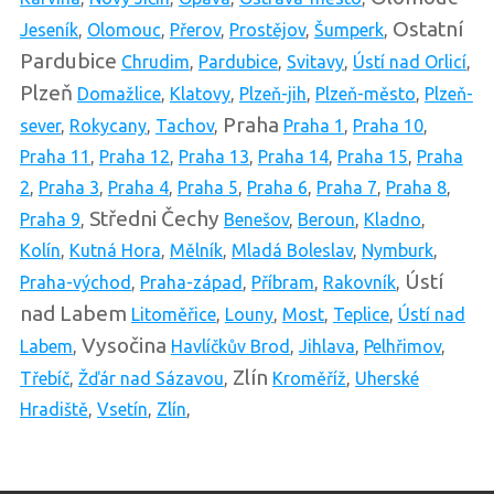
Ostatní
Jeseník
,
Olomouc
,
Přerov
,
Prostějov
,
Šumperk
,
Pardubice
Chrudim
,
Pardubice
,
Svitavy
,
Ústí nad Orlicí
,
Plzeň
Domažlice
,
Klatovy
,
Plzeň-jih
,
Plzeň-město
,
Plzeň-
Praha
sever
,
Rokycany
,
Tachov
,
Praha 1
,
Praha 10
,
Praha 11
,
Praha 12
,
Praha 13
,
Praha 14
,
Praha 15
,
Praha
2
,
Praha 3
,
Praha 4
,
Praha 5
,
Praha 6
,
Praha 7
,
Praha 8
,
Středni Čechy
Praha 9
,
Benešov
,
Beroun
,
Kladno
,
Kolín
,
Kutná Hora
,
Mělník
,
Mladá Boleslav
,
Nymburk
,
Ústí
Praha-východ
,
Praha-západ
,
Příbram
,
Rakovník
,
nad Labem
Litoměřice
,
Louny
,
Most
,
Teplice
,
Ústí nad
Vysočina
Labem
,
Havlíčkův Brod
,
Jihlava
,
Pelhřimov
,
Zlín
Třebíč
,
Žďár nad Sázavou
,
Kroměříž
,
Uherské
Hradiště
,
Vsetín
,
Zlín
,