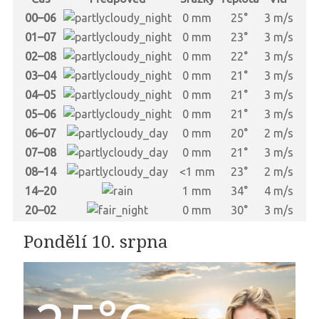
00–06
0 mm
25°
3 m/s
01–07
0 mm
23°
3 m/s
02–08
0 mm
22°
3 m/s
03–04
0 mm
21°
3 m/s
04–05
0 mm
21°
3 m/s
05–06
0 mm
21°
3 m/s
06–07
0 mm
20°
2 m/s
07–08
0 mm
21°
3 m/s
08–14
<1 mm
23°
2 m/s
14–20
1 mm
34°
4 m/s
20–02
0 mm
30°
3 m/s
Pondělí 10. srpna