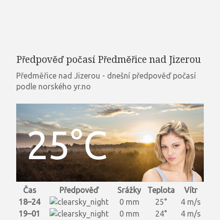
Předpověď počasí Předměřice nad Jizerou
Předměřice nad Jizerou - dnešní předpověď počasí
podle norského yr.no
25°C
Čas
Předpověď
Srážky
Teplota
Vítr
18–24
0 mm
25°
4 m/s
19–01
0 mm
24°
4 m/s