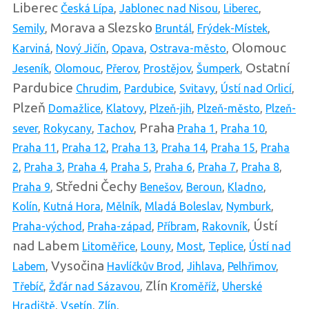
Liberec
Česká Lípa
,
Jablonec nad Nisou
,
Liberec
,
Morava a Slezsko
Semily
,
Bruntál
,
Frýdek-Místek
,
Olomouc
Karviná
,
Nový Jičín
,
Opava
,
Ostrava-město
,
Ostatní
Jeseník
,
Olomouc
,
Přerov
,
Prostějov
,
Šumperk
,
Pardubice
Chrudim
,
Pardubice
,
Svitavy
,
Ústí nad Orlicí
,
Plzeň
Domažlice
,
Klatovy
,
Plzeň-jih
,
Plzeň-město
,
Plzeň-
Praha
sever
,
Rokycany
,
Tachov
,
Praha 1
,
Praha 10
,
Praha 11
,
Praha 12
,
Praha 13
,
Praha 14
,
Praha 15
,
Praha
2
,
Praha 3
,
Praha 4
,
Praha 5
,
Praha 6
,
Praha 7
,
Praha 8
,
Středni Čechy
Praha 9
,
Benešov
,
Beroun
,
Kladno
,
Kolín
,
Kutná Hora
,
Mělník
,
Mladá Boleslav
,
Nymburk
,
Ústí
Praha-východ
,
Praha-západ
,
Příbram
,
Rakovník
,
nad Labem
Litoměřice
,
Louny
,
Most
,
Teplice
,
Ústí nad
Vysočina
Labem
,
Havlíčkův Brod
,
Jihlava
,
Pelhřimov
,
Zlín
Třebíč
,
Žďár nad Sázavou
,
Kroměříž
,
Uherské
Hradiště
,
Vsetín
,
Zlín
,