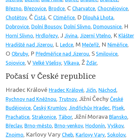
C
Březno
,
Březovice
,
Brodce
,
Charvatce
,
Chocnějovice
,
Č
C
D
Chotětov
,
Čistá
,
Ctiměřice
,
Dlouhá Lhota
,
H
Dobrovice
,
Dolní Bousov
,
Dolní Slivno
,
Domousnice
,
J
K
Horní Slivno
,
Hrdlořezy
,
Jivina
,
Jizerní Vtelno
,
Klášter
L
M
N
Hradiště nad Jizerou
,
Ledce
,
Mečeříž
,
Niměřice
,
O
P
S
Obruby
,
Předměřice nad Jizerou
,
Smilovice
,
V
Ž
Sojovice
,
Velké Všelisy
,
Vlkava
,
Žďár
,
Počasí v České republice
Hradec Králové
Hradec Králové
,
Jičín
,
Náchod
,
Jižní Čechy
Rychnov nad Kněžnou
,
Trutnov
,
České
Budějovice
,
Český Krumlov
,
Jindřichův Hradec
,
Písek
,
Jižní Morava
Prachatice
,
Strakonice
,
Tábor
,
Blansko
,
Břeclav
,
Brno-město
,
Brno-venkov
,
Hodonín
,
Vyškov
,
Karlovy Vary
Znojmo
,
Cheb
,
Karlovy Vary
,
Sokolov
,