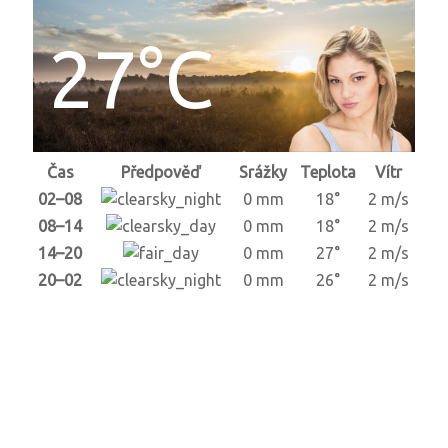
27°C
Čas
Předpověď
Srážky
Teplota
Vítr
02–08
0 mm
18°
2 m/s
08–14
0 mm
18°
2 m/s
14–20
0 mm
27°
2 m/s
20–02
0 mm
26°
2 m/s