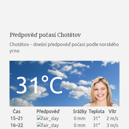
Předpověď počasí Chotětov
Chotětov - dnešní předpověď počasí podle norského
yr.no
31°C
Čas
Předpověď
Srážky
Teplota
Vítr
15–21
0 mm
31°
2 m/s
16–22
0 mm
31°
3 m/s