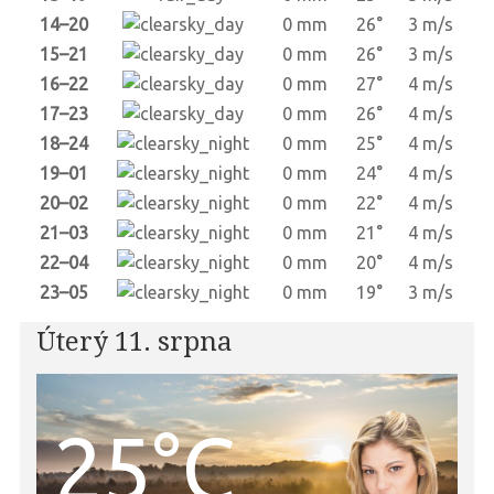
14–20
0 mm
26°
3 m/s
15–21
0 mm
26°
3 m/s
16–22
0 mm
27°
4 m/s
17–23
0 mm
26°
4 m/s
18–24
0 mm
25°
4 m/s
19–01
0 mm
24°
4 m/s
20–02
0 mm
22°
4 m/s
21–03
0 mm
21°
4 m/s
22–04
0 mm
20°
4 m/s
23–05
0 mm
19°
3 m/s
Úterý 11. srpna
25°C