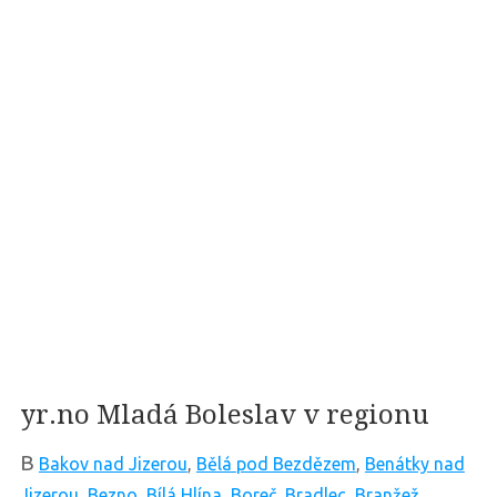
yr.no Mladá Boleslav v regionu
B
Bakov nad Jizerou
,
Bělá pod Bezdězem
,
Benátky nad
Jizerou
,
Bezno
,
Bílá Hlína
,
Boreč
,
Bradlec
,
Branžež
,