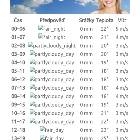
Čas
Předpověď
Srážky
Teplota
Vítr
00–06
0 mm
22°
5 m/s
01–07
0 mm
21°
4 m/s
02–08
0 mm
20°
3 m/s
03–09
0 mm
20°
3 m/s
04–10
0 mm
19°
3 m/s
05–11
0 mm
18°
3 m/s
06–12
0 mm
18°
3 m/s
07–13
0 mm
18°
4 m/s
08–14
0 mm
18°
4 m/s
09–15
0 mm
19°
3 m/s
10–16
0 mm
21°
3 m/s
11–17
0 mm
22°
3 m/s
12–18
0 mm
23°
3 m/s
13–19
0 mm
25°
3 m/s