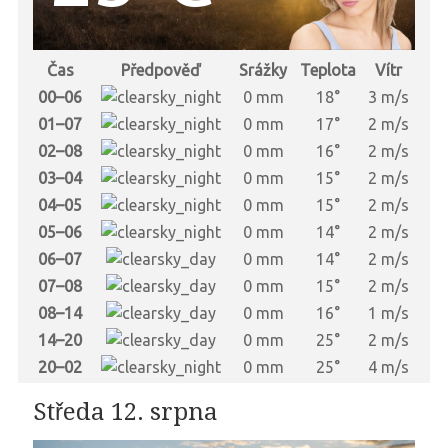
Čas
Předpověď
Srážky
Teplota
Vítr
00–06
0 mm
18°
3 m/s
01–07
0 mm
17°
2 m/s
02–08
0 mm
16°
2 m/s
03–04
0 mm
15°
2 m/s
04–05
0 mm
15°
2 m/s
05–06
0 mm
14°
2 m/s
06–07
0 mm
14°
2 m/s
07–08
0 mm
15°
2 m/s
08–14
0 mm
16°
1 m/s
14–20
0 mm
25°
2 m/s
20–02
0 mm
25°
4 m/s
Středa 12. srpna