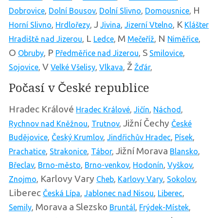
H
Dobrovice
,
Dolní Bousov
,
Dolní Slivno
,
Domousnice
,
J
K
Horní Slivno
,
Hrdlořezy
,
Jivina
,
Jizerní Vtelno
,
Klášter
L
M
N
Hradiště nad Jizerou
,
Ledce
,
Mečeříž
,
Niměřice
,
O
P
S
Obruby
,
Předměřice nad Jizerou
,
Smilovice
,
V
Ž
Sojovice
,
Velké Všelisy
,
Vlkava
,
Žďár
,
Počasí v České republice
Hradec Králové
Hradec Králové
,
Jičín
,
Náchod
,
Jižní Čechy
Rychnov nad Kněžnou
,
Trutnov
,
České
Budějovice
,
Český Krumlov
,
Jindřichův Hradec
,
Písek
,
Jižní Morava
Prachatice
,
Strakonice
,
Tábor
,
Blansko
,
Břeclav
,
Brno-město
,
Brno-venkov
,
Hodonín
,
Vyškov
,
Karlovy Vary
Znojmo
,
Cheb
,
Karlovy Vary
,
Sokolov
,
Liberec
Česká Lípa
,
Jablonec nad Nisou
,
Liberec
,
Morava a Slezsko
Semily
,
Bruntál
,
Frýdek-Místek
,