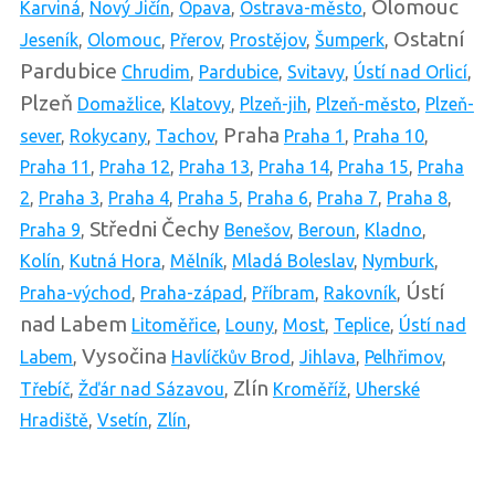
Olomouc
Karviná
,
Nový Jičín
,
Opava
,
Ostrava-město
,
Ostatní
Jeseník
,
Olomouc
,
Přerov
,
Prostějov
,
Šumperk
,
Pardubice
Chrudim
,
Pardubice
,
Svitavy
,
Ústí nad Orlicí
,
Plzeň
Domažlice
,
Klatovy
,
Plzeň-jih
,
Plzeň-město
,
Plzeň-
Praha
sever
,
Rokycany
,
Tachov
,
Praha 1
,
Praha 10
,
Praha 11
,
Praha 12
,
Praha 13
,
Praha 14
,
Praha 15
,
Praha
2
,
Praha 3
,
Praha 4
,
Praha 5
,
Praha 6
,
Praha 7
,
Praha 8
,
Středni Čechy
Praha 9
,
Benešov
,
Beroun
,
Kladno
,
Kolín
,
Kutná Hora
,
Mělník
,
Mladá Boleslav
,
Nymburk
,
Ústí
Praha-východ
,
Praha-západ
,
Příbram
,
Rakovník
,
nad Labem
Litoměřice
,
Louny
,
Most
,
Teplice
,
Ústí nad
Vysočina
Labem
,
Havlíčkův Brod
,
Jihlava
,
Pelhřimov
,
Zlín
Třebíč
,
Žďár nad Sázavou
,
Kroměříž
,
Uherské
Hradiště
,
Vsetín
,
Zlín
,