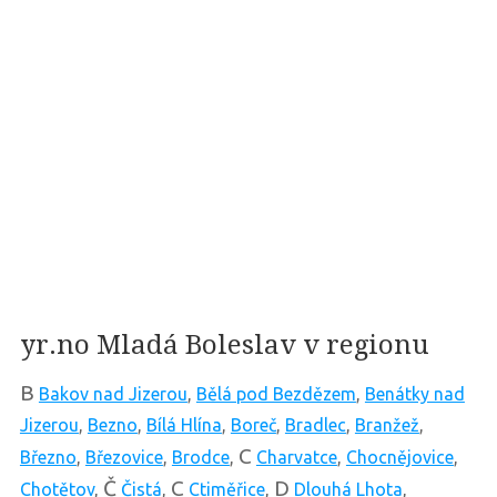
yr.no Mladá Boleslav v regionu
B
Bakov nad Jizerou
,
Bělá pod Bezdězem
,
Benátky nad
Jizerou
,
Bezno
,
Bílá Hlína
,
Boreč
,
Bradlec
,
Branžež
,
C
Březno
,
Březovice
,
Brodce
,
Charvatce
,
Chocnějovice
,
Č
C
D
Chotětov
,
Čistá
,
Ctiměřice
,
Dlouhá Lhota
,