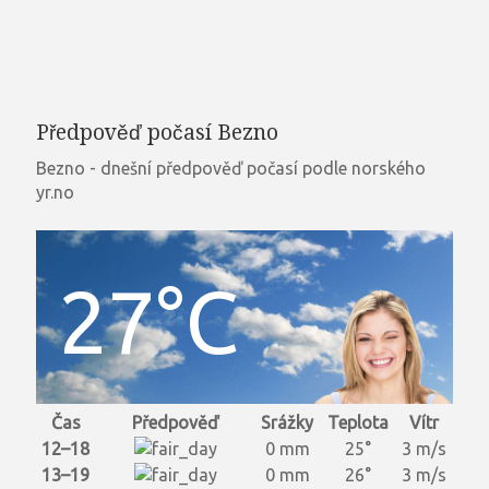
Předpověď počasí Bezno
Bezno - dnešní předpověď počasí podle norského
yr.no
27°C
Čas
Předpověď
Srážky
Teplota
Vítr
12–18
0 mm
25°
3 m/s
13–19
0 mm
26°
3 m/s