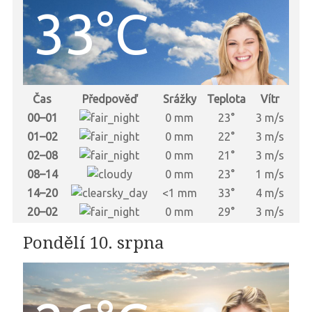
33°C
Čas
Předpověď
Srážky
Teplota
Vítr
00–01
0 mm
23°
3 m/s
01–02
0 mm
22°
3 m/s
02–08
0 mm
21°
3 m/s
08–14
0 mm
23°
1 m/s
14–20
<1 mm
33°
4 m/s
20–02
0 mm
29°
3 m/s
Pondělí 10. srpna