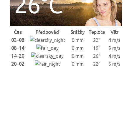
26°C
Čas
Předpověď
Srážky
Teplota
Vítr
02–08
0 mm
22°
4 m/s
08–14
0 mm
19°
5 m/s
14–20
0 mm
26°
4 m/s
20–02
0 mm
22°
5 m/s