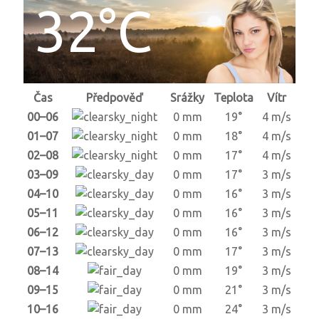
32°C
Čas
Předpověď
Srážky
Teplota
Vítr
00–06
0 mm
19°
4 m/s
01–07
0 mm
18°
4 m/s
02–08
0 mm
17°
4 m/s
03–09
0 mm
17°
3 m/s
04–10
0 mm
16°
3 m/s
05–11
0 mm
16°
3 m/s
06–12
0 mm
16°
3 m/s
07–13
0 mm
17°
3 m/s
08–14
0 mm
19°
3 m/s
09–15
0 mm
21°
3 m/s
10–16
0 mm
24°
3 m/s