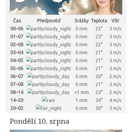
Čas
Předpověď
Srážky
Teplota
Vítr
00–06
0 mm
25°
3 m/s
01–07
0 mm
23°
3 m/s
02–08
0 mm
22°
3 m/s
03–04
0 mm
21°
3 m/s
04–05
0 mm
21°
3 m/s
05–06
0 mm
21°
3 m/s
06–07
0 mm
20°
2 m/s
07–08
0 mm
21°
3 m/s
08–14
<1 mm
23°
2 m/s
14–20
1 mm
34°
4 m/s
20–02
0 mm
30°
3 m/s
Pondělí 10. srpna