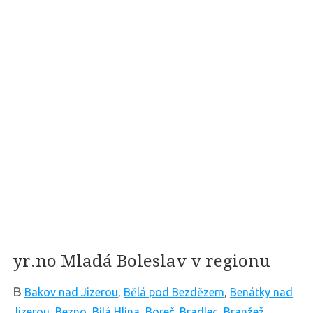
yr.no Mladá Boleslav v regionu
B
Bakov nad Jizerou
,
Bělá pod Bezdězem
,
Benátky nad
Jizerou
,
Bezno
,
Bílá Hlína
,
Boreč
,
Bradlec
,
Branžež
,