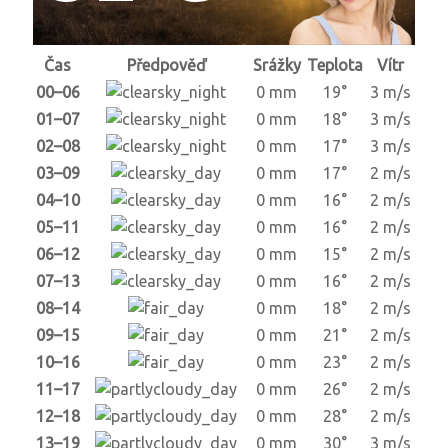
Čas
Předpověď
Srážky
Teplota
Vítr
00–06
0 mm
19°
3 m/s
01–07
0 mm
18°
3 m/s
02–08
0 mm
17°
3 m/s
03–09
0 mm
17°
2 m/s
04–10
0 mm
16°
2 m/s
05–11
0 mm
16°
2 m/s
06–12
0 mm
15°
2 m/s
07–13
0 mm
16°
2 m/s
08–14
0 mm
18°
2 m/s
09–15
0 mm
21°
2 m/s
10–16
0 mm
23°
2 m/s
11–17
0 mm
26°
2 m/s
12–18
0 mm
28°
2 m/s
13–19
0 mm
30°
3 m/s