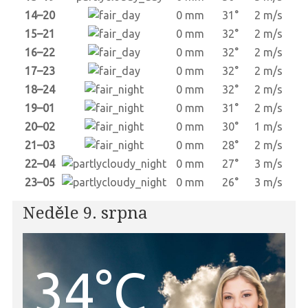
14–20
0 mm
31°
2 m/s
15–21
0 mm
32°
2 m/s
16–22
0 mm
32°
2 m/s
17–23
0 mm
32°
2 m/s
18–24
0 mm
32°
2 m/s
19–01
0 mm
31°
2 m/s
20–02
0 mm
30°
1 m/s
21–03
0 mm
28°
2 m/s
22–04
0 mm
27°
3 m/s
23–05
0 mm
26°
3 m/s
Neděle 9. srpna
34°C