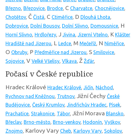
C
Březno
,
Březovice
,
Brodce
,
Charvatce
,
Chocnějovice
,
Č
C
D
Chotětov
,
Čistá
,
Ctiměřice
,
Dlouhá Lhota
,
H
Dobrovice
,
Dolní Bousov
,
Dolní Slivno
,
Domousnice
,
J
K
Horní Slivno
,
Hrdlořezy
,
Jivina
,
Jizerní Vtelno
,
Klášter
L
M
N
Hradiště nad Jizerou
,
Ledce
,
Mečeříž
,
Niměřice
,
O
P
S
Obruby
,
Předměřice nad Jizerou
,
Smilovice
,
V
Ž
Sojovice
,
Velké Všelisy
,
Vlkava
,
Žďár
,
Počasí v České republice
Hradec Králové
Hradec Králové
,
Jičín
,
Náchod
,
Jižní Čechy
Rychnov nad Kněžnou
,
Trutnov
,
České
Budějovice
,
Český Krumlov
,
Jindřichův Hradec
,
Písek
,
Jižní Morava
Prachatice
,
Strakonice
,
Tábor
,
Blansko
,
Břeclav
,
Brno-město
,
Brno-venkov
,
Hodonín
,
Vyškov
,
Karlovy Vary
Znojmo
,
Cheb
,
Karlovy Vary
,
Sokolov
,