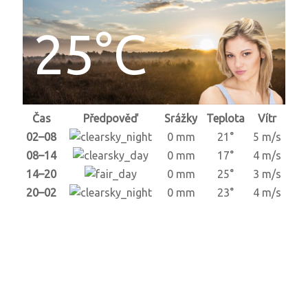
25°C
Čas
Předpověď
Srážky
Teplota
Vítr
02–08
0 mm
21°
5 m/s
08–14
0 mm
17°
4 m/s
14–20
0 mm
25°
3 m/s
20–02
0 mm
23°
4 m/s