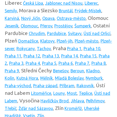
Liberec
Česká Lípa
,
Jablonec nad Nisou
,
Liberec
,
Morava a Slezsko
Semily
,
Bruntál
,
Frýdek-Místek
,
Olomouc
Karviná
,
Nový Jičín
,
Opava
,
Ostrava-město
,
Ostatní
Jeseník
,
Olomouc
,
Přerov
,
Prostějov
,
Šumperk
,
Pardubice
Chrudim
,
Pardubice
,
Svitavy
,
Ústí nad Orlicí
,
Plzeň
Domažlice
,
Klatovy
,
Plzeň-jih
,
Plzeň-město
,
Plzeň-
Praha
sever
,
Rokycany
,
Tachov
,
Praha 1
,
Praha 10
,
Praha 11
,
Praha 12
,
Praha 13
,
Praha 14
,
Praha 15
,
Praha
2
,
Praha 3
,
Praha 4
,
Praha 5
,
Praha 6
,
Praha 7
,
Praha 8
,
Středni Čechy
Praha 9
,
Benešov
,
Beroun
,
Kladno
,
Kolín
,
Kutná Hora
,
Mělník
,
Mladá Boleslav
,
Nymburk
,
Ústí
Praha-východ
,
Praha-západ
,
Příbram
,
Rakovník
,
nad Labem
Litoměřice
,
Louny
,
Most
,
Teplice
,
Ústí nad
Vysočina
Labem
,
Havlíčkův Brod
,
Jihlava
,
Pelhřimov
,
Zlín
Třebíč
,
Žďár nad Sázavou
,
Kroměříž
,
Uherské
Hradiště
,
Vsetín
,
Zlín
,