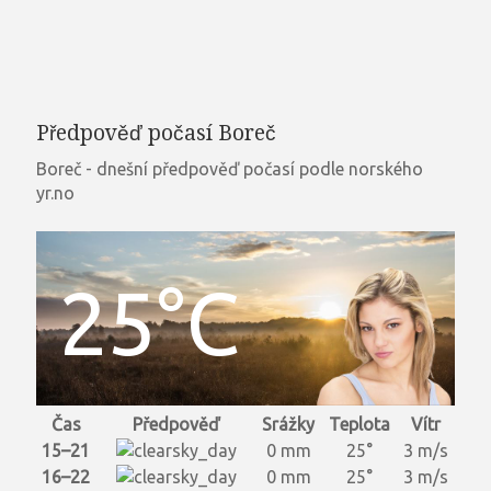
Předpověď počasí Boreč
Boreč - dnešní předpověď počasí podle norského
yr.no
25°C
Čas
Předpověď
Srážky
Teplota
Vítr
15–21
0 mm
25°
3 m/s
16–22
0 mm
25°
3 m/s