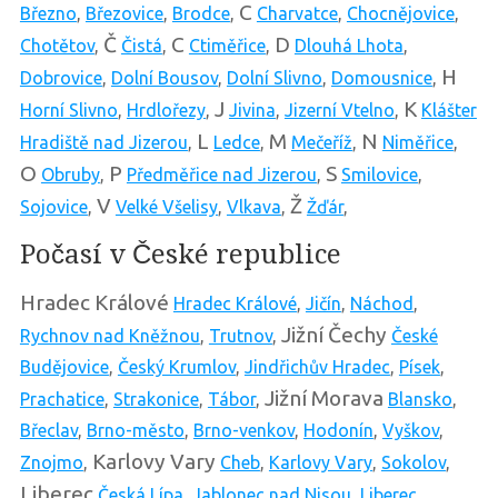
C
Březno
,
Březovice
,
Brodce
,
Charvatce
,
Chocnějovice
,
Č
C
D
Chotětov
,
Čistá
,
Ctiměřice
,
Dlouhá Lhota
,
H
Dobrovice
,
Dolní Bousov
,
Dolní Slivno
,
Domousnice
,
J
K
Horní Slivno
,
Hrdlořezy
,
Jivina
,
Jizerní Vtelno
,
Klášter
L
M
N
Hradiště nad Jizerou
,
Ledce
,
Mečeříž
,
Niměřice
,
O
P
S
Obruby
,
Předměřice nad Jizerou
,
Smilovice
,
V
Ž
Sojovice
,
Velké Všelisy
,
Vlkava
,
Žďár
,
Počasí v České republice
Hradec Králové
Hradec Králové
,
Jičín
,
Náchod
,
Jižní Čechy
Rychnov nad Kněžnou
,
Trutnov
,
České
Budějovice
,
Český Krumlov
,
Jindřichův Hradec
,
Písek
,
Jižní Morava
Prachatice
,
Strakonice
,
Tábor
,
Blansko
,
Břeclav
,
Brno-město
,
Brno-venkov
,
Hodonín
,
Vyškov
,
Karlovy Vary
Znojmo
,
Cheb
,
Karlovy Vary
,
Sokolov
,
Liberec
Česká Lípa
,
Jablonec nad Nisou
,
Liberec
,