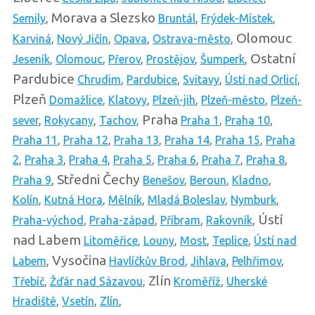
Morava a Slezsko
Semily
,
Bruntál
,
Frýdek-Místek
,
Olomouc
Karviná
,
Nový Jičín
,
Opava
,
Ostrava-město
,
Ostatní
Jeseník
,
Olomouc
,
Přerov
,
Prostějov
,
Šumperk
,
Pardubice
Chrudim
,
Pardubice
,
Svitavy
,
Ústí nad Orlicí
,
Plzeň
Domažlice
,
Klatovy
,
Plzeň-jih
,
Plzeň-město
,
Plzeň-
Praha
sever
,
Rokycany
,
Tachov
,
Praha 1
,
Praha 10
,
Praha 11
,
Praha 12
,
Praha 13
,
Praha 14
,
Praha 15
,
Praha
2
,
Praha 3
,
Praha 4
,
Praha 5
,
Praha 6
,
Praha 7
,
Praha 8
,
Středni Čechy
Praha 9
,
Benešov
,
Beroun
,
Kladno
,
Kolín
,
Kutná Hora
,
Mělník
,
Mladá Boleslav
,
Nymburk
,
Ústí
Praha-východ
,
Praha-západ
,
Příbram
,
Rakovník
,
nad Labem
Litoměřice
,
Louny
,
Most
,
Teplice
,
Ústí nad
Vysočina
Labem
,
Havlíčkův Brod
,
Jihlava
,
Pelhřimov
,
Zlín
Třebíč
,
Žďár nad Sázavou
,
Kroměříž
,
Uherské
Hradiště
,
Vsetín
,
Zlín
,