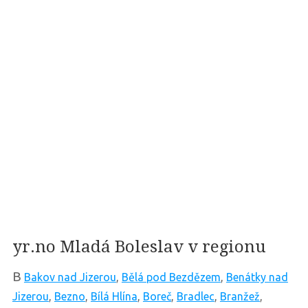
yr.no Mladá Boleslav v regionu
B
Bakov nad Jizerou
,
Bělá pod Bezdězem
,
Benátky nad
Jizerou
,
Bezno
,
Bílá Hlína
,
Boreč
,
Bradlec
,
Branžež
,