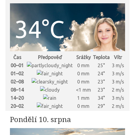
34°C
Čas
Předpověď
Srážky
Teplota
Vítr
00–01
0 mm
25°
3 m/s
01–02
0 mm
24°
3 m/s
02–08
0 mm
23°
3 m/s
08–14
<1 mm
23°
2 m/s
14–20
1 mm
34°
3 m/s
20–02
0 mm
29°
2 m/s
Pondělí 10. srpna