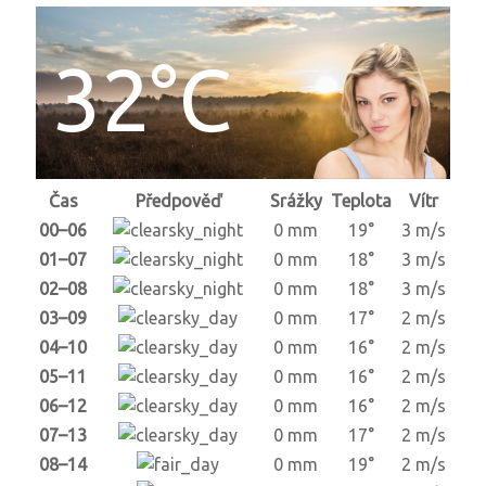
32°C
Čas
Předpověď
Srážky
Teplota
Vítr
00–06
0 mm
19°
3 m/s
01–07
0 mm
18°
3 m/s
02–08
0 mm
18°
3 m/s
03–09
0 mm
17°
2 m/s
04–10
0 mm
16°
2 m/s
05–11
0 mm
16°
2 m/s
06–12
0 mm
16°
2 m/s
07–13
0 mm
17°
2 m/s
08–14
0 mm
19°
2 m/s