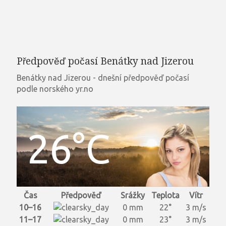
Předpověď počasí Benátky nad Jizerou
Benátky nad Jizerou - dnešní předpověď počasí
podle norského yr.no
26°C
Čas
Předpověď
Srážky
Teplota
Vítr
10–16
0 mm
22°
3 m/s
11–17
0 mm
23°
3 m/s