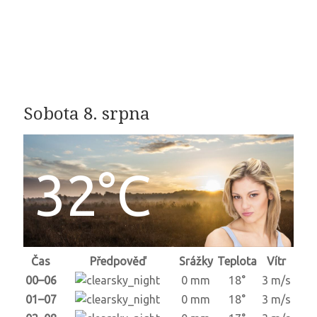
Sobota 8. srpna
32°C
Čas
Předpověď
Srážky
Teplota
Vítr
00–06
0 mm
18°
3 m/s
01–07
0 mm
18°
3 m/s