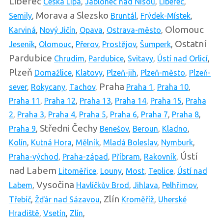
Liberec
Česká Lípa
,
Jablonec nad Nisou
,
Liberec
,
Morava a Slezsko
Semily
,
Bruntál
,
Frýdek-Místek
,
Olomouc
Karviná
,
Nový Jičín
,
Opava
,
Ostrava-město
,
Ostatní
Jeseník
,
Olomouc
,
Přerov
,
Prostějov
,
Šumperk
,
Pardubice
Chrudim
,
Pardubice
,
Svitavy
,
Ústí nad Orlicí
,
Plzeň
Domažlice
,
Klatovy
,
Plzeň-jih
,
Plzeň-město
,
Plzeň-
Praha
sever
,
Rokycany
,
Tachov
,
Praha 1
,
Praha 10
,
Praha 11
,
Praha 12
,
Praha 13
,
Praha 14
,
Praha 15
,
Praha
2
,
Praha 3
,
Praha 4
,
Praha 5
,
Praha 6
,
Praha 7
,
Praha 8
,
Středni Čechy
Praha 9
,
Benešov
,
Beroun
,
Kladno
,
Kolín
,
Kutná Hora
,
Mělník
,
Mladá Boleslav
,
Nymburk
,
Ústí
Praha-východ
,
Praha-západ
,
Příbram
,
Rakovník
,
nad Labem
Litoměřice
,
Louny
,
Most
,
Teplice
,
Ústí nad
Vysočina
Labem
,
Havlíčkův Brod
,
Jihlava
,
Pelhřimov
,
Zlín
Třebíč
,
Žďár nad Sázavou
,
Kroměříž
,
Uherské
Hradiště
,
Vsetín
,
Zlín
,