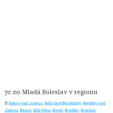
yr.no Mladá Boleslav v regionu
B
Bakov nad Jizerou
,
Bělá pod Bezdězem
,
Benátky nad
Jizerou
,
Bezno
,
Bílá Hlína
,
Boreč
,
Bradlec
,
Branžež
,