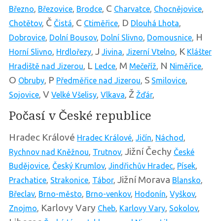
C
Březno
,
Březovice
,
Brodce
,
Charvatce
,
Chocnějovice
,
Č
C
D
Chotětov
,
Čistá
,
Ctiměřice
,
Dlouhá Lhota
,
H
Dobrovice
,
Dolní Bousov
,
Dolní Slivno
,
Domousnice
,
J
K
Horní Slivno
,
Hrdlořezy
,
Jivina
,
Jizerní Vtelno
,
Klášter
L
M
N
Hradiště nad Jizerou
,
Ledce
,
Mečeříž
,
Niměřice
,
O
P
S
Obruby
,
Předměřice nad Jizerou
,
Smilovice
,
V
Ž
Sojovice
,
Velké Všelisy
,
Vlkava
,
Žďár
,
Počasí v České republice
Hradec Králové
Hradec Králové
,
Jičín
,
Náchod
,
Jižní Čechy
Rychnov nad Kněžnou
,
Trutnov
,
České
Budějovice
,
Český Krumlov
,
Jindřichův Hradec
,
Písek
,
Jižní Morava
Prachatice
,
Strakonice
,
Tábor
,
Blansko
,
Břeclav
,
Brno-město
,
Brno-venkov
,
Hodonín
,
Vyškov
,
Karlovy Vary
Znojmo
,
Cheb
,
Karlovy Vary
,
Sokolov
,