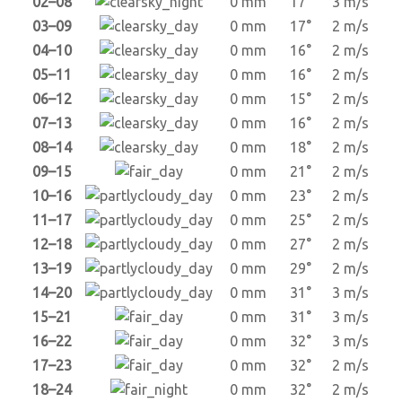
02–08
0 mm
17°
3 m/s
03–09
0 mm
17°
2 m/s
04–10
0 mm
16°
2 m/s
05–11
0 mm
16°
2 m/s
06–12
0 mm
15°
2 m/s
07–13
0 mm
16°
2 m/s
08–14
0 mm
18°
2 m/s
09–15
0 mm
21°
2 m/s
10–16
0 mm
23°
2 m/s
11–17
0 mm
25°
2 m/s
12–18
0 mm
27°
2 m/s
13–19
0 mm
29°
2 m/s
14–20
0 mm
31°
3 m/s
15–21
0 mm
31°
3 m/s
16–22
0 mm
32°
3 m/s
17–23
0 mm
32°
2 m/s
18–24
0 mm
32°
2 m/s