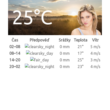
25°C
Čas
Předpověď
Srážky
Teplota
Vítr
02–08
0 mm
21°
5 m/s
08–14
0 mm
17°
4 m/s
14–20
0 mm
25°
3 m/s
20–02
0 mm
23°
4 m/s