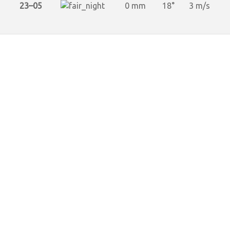
23–05
0 mm
18°
3 m/s