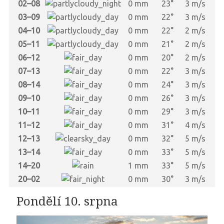
02–08
0 mm
23°
3 m/s
03–09
0 mm
22°
3 m/s
04–10
0 mm
22°
2 m/s
05–11
0 mm
21°
2 m/s
06–12
0 mm
20°
2 m/s
07–13
0 mm
22°
3 m/s
08–14
0 mm
24°
3 m/s
09–10
0 mm
26°
3 m/s
10–11
0 mm
29°
3 m/s
11–12
0 mm
31°
4 m/s
12–13
0 mm
32°
5 m/s
13–14
0 mm
33°
5 m/s
14–20
1 mm
33°
5 m/s
20–02
0 mm
30°
3 m/s
Pondělí 10. srpna