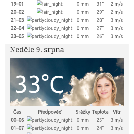
19–01
0 mm
31°
2 m/s
20–02
0 mm
29°
2 m/s
21–03
0 mm
28°
3 m/s
22–04
0 mm
27°
3 m/s
23–05
0 mm
26°
3 m/s
Neděle 9. srpna
33°C
Čas
Předpověď
Srážky
Teplota
Vítr
00–06
0 mm
25°
3 m/s
01–07
0 mm
24°
3 m/s