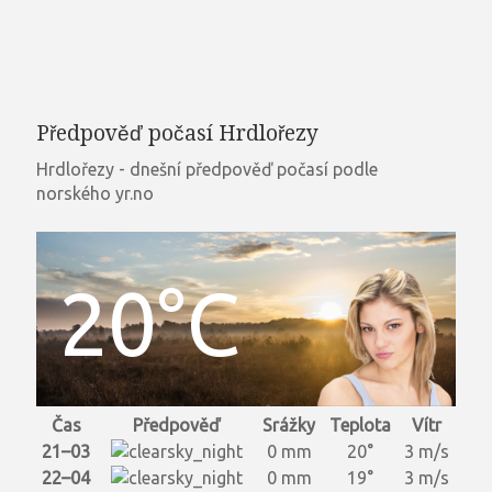
Předpověď počasí Hrdlořezy
Hrdlořezy - dnešní předpověď počasí podle
norského yr.no
20°C
Čas
Předpověď
Srážky
Teplota
Vítr
21–03
0 mm
20°
3 m/s
22–04
0 mm
19°
3 m/s