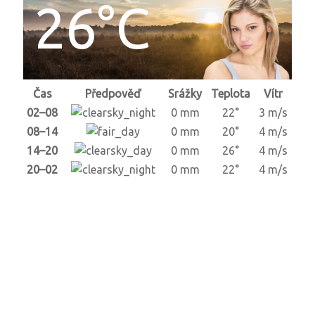
26°C
Čas
Předpověď
Srážky
Teplota
Vítr
02–08
0 mm
22°
3 m/s
08–14
0 mm
20°
4 m/s
14–20
0 mm
26°
4 m/s
20–02
0 mm
22°
4 m/s