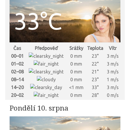
33°C
Čas
Předpověď
Srážky
Teplota
Vítr
00–01
0 mm
23°
3 m/s
01–02
0 mm
22°
3 m/s
02–08
0 mm
21°
3 m/s
08–14
0 mm
23°
1 m/s
14–20
<1 mm
33°
3 m/s
20–02
0 mm
28°
0 m/s
Pondělí 10. srpna