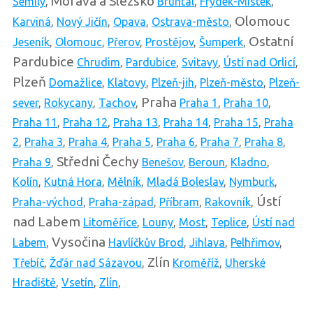
Morava a Slezsko
Semily
,
Bruntál
,
Frýdek-Místek
,
Olomouc
Karviná
,
Nový Jičín
,
Opava
,
Ostrava-město
,
Ostatní
Jeseník
,
Olomouc
,
Přerov
,
Prostějov
,
Šumperk
,
Pardubice
Chrudim
,
Pardubice
,
Svitavy
,
Ústí nad Orlicí
,
Plzeň
Domažlice
,
Klatovy
,
Plzeň-jih
,
Plzeň-město
,
Plzeň-
Praha
sever
,
Rokycany
,
Tachov
,
Praha 1
,
Praha 10
,
Praha 11
,
Praha 12
,
Praha 13
,
Praha 14
,
Praha 15
,
Praha
2
,
Praha 3
,
Praha 4
,
Praha 5
,
Praha 6
,
Praha 7
,
Praha 8
,
Středni Čechy
Praha 9
,
Benešov
,
Beroun
,
Kladno
,
Kolín
,
Kutná Hora
,
Mělník
,
Mladá Boleslav
,
Nymburk
,
Ústí
Praha-východ
,
Praha-západ
,
Příbram
,
Rakovník
,
nad Labem
Litoměřice
,
Louny
,
Most
,
Teplice
,
Ústí nad
Vysočina
Labem
,
Havlíčkův Brod
,
Jihlava
,
Pelhřimov
,
Zlín
Třebíč
,
Žďár nad Sázavou
,
Kroměříž
,
Uherské
Hradiště
,
Vsetín
,
Zlín
,