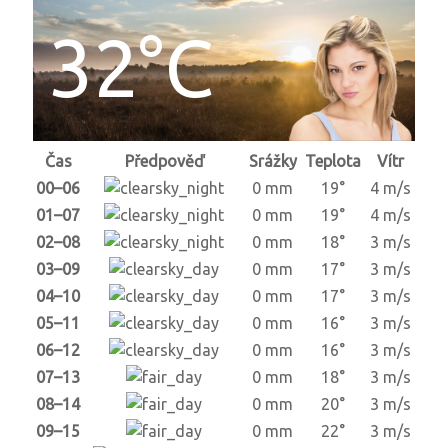
32°C
Čas
Předpověď
Srážky
Teplota
Vítr
00–06
0 mm
19°
4 m/s
01–07
0 mm
19°
4 m/s
02–08
0 mm
18°
3 m/s
03–09
0 mm
17°
3 m/s
04–10
0 mm
17°
3 m/s
05–11
0 mm
16°
3 m/s
06–12
0 mm
16°
3 m/s
07–13
0 mm
18°
3 m/s
08–14
0 mm
20°
3 m/s
09–15
0 mm
22°
3 m/s