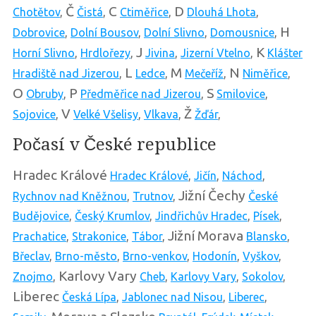
Č
C
D
Chotětov
,
Čistá
,
Ctiměřice
,
Dlouhá Lhota
,
H
Dobrovice
,
Dolní Bousov
,
Dolní Slivno
,
Domousnice
,
J
K
Horní Slivno
,
Hrdlořezy
,
Jivina
,
Jizerní Vtelno
,
Klášter
L
M
N
Hradiště nad Jizerou
,
Ledce
,
Mečeříž
,
Niměřice
,
O
P
S
Obruby
,
Předměřice nad Jizerou
,
Smilovice
,
V
Ž
Sojovice
,
Velké Všelisy
,
Vlkava
,
Žďár
,
Počasí v České republice
Hradec Králové
Hradec Králové
,
Jičín
,
Náchod
,
Jižní Čechy
Rychnov nad Kněžnou
,
Trutnov
,
České
Budějovice
,
Český Krumlov
,
Jindřichův Hradec
,
Písek
,
Jižní Morava
Prachatice
,
Strakonice
,
Tábor
,
Blansko
,
Břeclav
,
Brno-město
,
Brno-venkov
,
Hodonín
,
Vyškov
,
Karlovy Vary
Znojmo
,
Cheb
,
Karlovy Vary
,
Sokolov
,
Liberec
Česká Lípa
,
Jablonec nad Nisou
,
Liberec
,