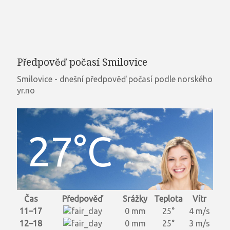
Předpověď počasí Smilovice
Smilovice - dnešní předpověď počasí podle norského
yr.no
27°C
Čas
Předpověď
Srážky
Teplota
Vítr
11–17
0 mm
25°
4 m/s
12–18
0 mm
25°
3 m/s