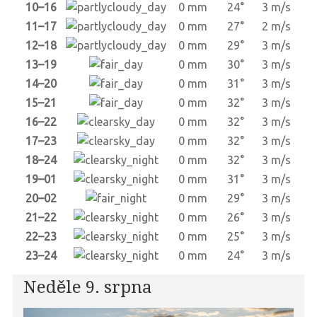
10–16
0 mm
24°
3 m/s
11–17
0 mm
27°
2 m/s
12–18
0 mm
29°
3 m/s
13–19
0 mm
30°
3 m/s
14–20
0 mm
31°
3 m/s
15–21
0 mm
32°
3 m/s
16–22
0 mm
32°
3 m/s
17–23
0 mm
32°
3 m/s
18–24
0 mm
32°
3 m/s
19–01
0 mm
31°
3 m/s
20–02
0 mm
29°
3 m/s
21–22
0 mm
26°
3 m/s
22–23
0 mm
25°
3 m/s
23–24
0 mm
24°
3 m/s
Neděle 9. srpna