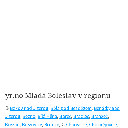
yr.no Mladá Boleslav v regionu
B
Bakov nad Jizerou
,
Bělá pod Bezdězem
,
Benátky nad
Jizerou
,
Bezno
,
Bílá Hlína
,
Boreč
,
Bradlec
,
Branžež
,
C
Březno
,
Březovice
,
Brodce
,
Charvatce
,
Chocnějovice
,