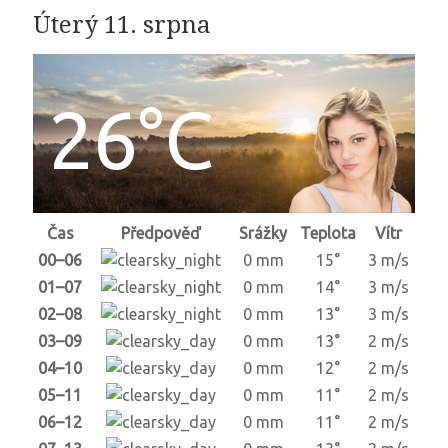
Úterý 11. srpna
26°C
Čas
Předpověď
Srážky
Teplota
Vítr
00–06
0 mm
15°
3 m/s
01–07
0 mm
14°
3 m/s
02–08
0 mm
13°
3 m/s
03–09
0 mm
13°
2 m/s
04–10
0 mm
12°
2 m/s
05–11
0 mm
11°
2 m/s
06–12
0 mm
11°
2 m/s