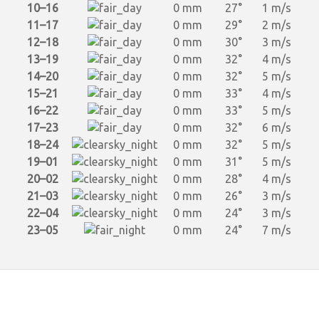
10–16
0 mm
27°
1 m/s
11–17
0 mm
29°
2 m/s
12–18
0 mm
30°
3 m/s
13–19
0 mm
32°
4 m/s
14–20
0 mm
32°
5 m/s
15–21
0 mm
33°
4 m/s
16–22
0 mm
33°
5 m/s
17–23
0 mm
32°
6 m/s
18–24
0 mm
32°
5 m/s
19–01
0 mm
31°
5 m/s
20–02
0 mm
28°
4 m/s
21–03
0 mm
26°
3 m/s
22–04
0 mm
24°
3 m/s
23–05
0 mm
24°
7 m/s