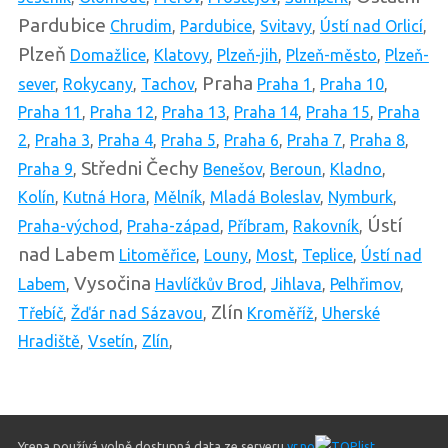
Pardubice
Chrudim
,
Pardubice
,
Svitavy
,
Ústí nad Orlicí
,
Plzeň
Domažlice
,
Klatovy
,
Plzeň-jih
,
Plzeň-město
,
Plzeň-
Praha
sever
,
Rokycany
,
Tachov
,
Praha 1
,
Praha 10
,
Praha 11
,
Praha 12
,
Praha 13
,
Praha 14
,
Praha 15
,
Praha
2
,
Praha 3
,
Praha 4
,
Praha 5
,
Praha 6
,
Praha 7
,
Praha 8
,
Středni Čechy
Praha 9
,
Benešov
,
Beroun
,
Kladno
,
Kolín
,
Kutná Hora
,
Mělník
,
Mladá Boleslav
,
Nymburk
,
Ústí
Praha-východ
,
Praha-západ
,
Příbram
,
Rakovník
,
nad Labem
Litoměřice
,
Louny
,
Most
,
Teplice
,
Ústí nad
Vysočina
Labem
,
Havlíčkův Brod
,
Jihlava
,
Pelhřimov
,
Zlín
Třebíč
,
Žďár nad Sázavou
,
Kroměříž
,
Uherské
Hradiště
,
Vsetín
,
Zlín
,
Yrena používá volně dostupná data ze serveru
yr.no