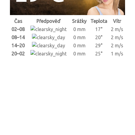
Čas
Předpověď
Srážky
Teplota
Vítr
02–08
0 mm
17°
2 m/s
08–14
0 mm
20°
2 m/s
14–20
0 mm
29°
2 m/s
20–02
0 mm
25°
1 m/s