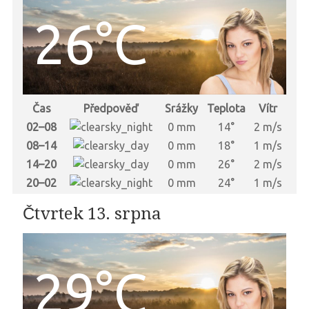
26°C
Čas
Předpověď
Srážky
Teplota
Vítr
02–08
0 mm
14°
2 m/s
08–14
0 mm
18°
1 m/s
14–20
0 mm
26°
2 m/s
20–02
0 mm
24°
1 m/s
Čtvrtek 13. srpna
29°C