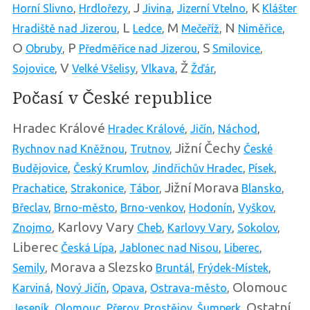
J
K
Horní Slivno
,
Hrdlořezy
,
Jivina
,
Jizerní Vtelno
,
Klášter
L
M
N
Hradiště nad Jizerou
,
Ledce
,
Mečeříž
,
Niměřice
,
O
P
S
Obruby
,
Předměřice nad Jizerou
,
Smilovice
,
V
Ž
Sojovice
,
Velké Všelisy
,
Vlkava
,
Žďár
,
Počasí v České republice
Hradec Králové
Hradec Králové
,
Jičín
,
Náchod
,
Jižní Čechy
Rychnov nad Kněžnou
,
Trutnov
,
České
Budějovice
,
Český Krumlov
,
Jindřichův Hradec
,
Písek
,
Jižní Morava
Prachatice
,
Strakonice
,
Tábor
,
Blansko
,
Břeclav
,
Brno-město
,
Brno-venkov
,
Hodonín
,
Vyškov
,
Karlovy Vary
Znojmo
,
Cheb
,
Karlovy Vary
,
Sokolov
,
Liberec
Česká Lípa
,
Jablonec nad Nisou
,
Liberec
,
Morava a Slezsko
Semily
,
Bruntál
,
Frýdek-Místek
,
Olomouc
Karviná
,
Nový Jičín
,
Opava
,
Ostrava-město
,
Ostatní
Jeseník
,
Olomouc
,
Přerov
,
Prostějov
,
Šumperk
,