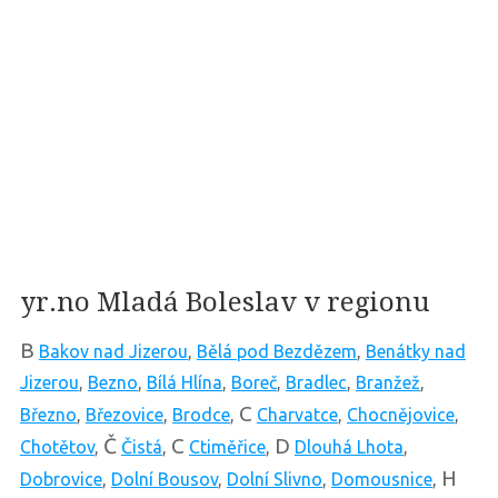
yr.no Mladá Boleslav v regionu
B
Bakov nad Jizerou
,
Bělá pod Bezdězem
,
Benátky nad
Jizerou
,
Bezno
,
Bílá Hlína
,
Boreč
,
Bradlec
,
Branžež
,
C
Březno
,
Březovice
,
Brodce
,
Charvatce
,
Chocnějovice
,
Č
C
D
Chotětov
,
Čistá
,
Ctiměřice
,
Dlouhá Lhota
,
H
Dobrovice
,
Dolní Bousov
,
Dolní Slivno
,
Domousnice
,