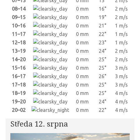
07–13
0 mm
13°
2 m/s
08–14
0 mm
16°
2 m/s
09–15
0 mm
19°
2 m/s
10–16
0 mm
21°
1 m/s
11–17
0 mm
22°
1 m/s
12–18
0 mm
23°
1 m/s
13–19
0 mm
24°
2 m/s
14–20
0 mm
25°
2 m/s
15–16
0 mm
25°
3 m/s
16–17
0 mm
26°
3 m/s
17–18
0 mm
25°
3 m/s
18–19
0 mm
25°
4 m/s
19–20
0 mm
24°
4 m/s
20–02
0 mm
22°
4 m/s
Středa 12. srpna