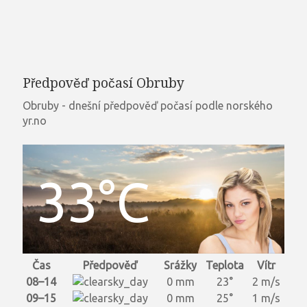
Předpověď počasí Obruby
Obruby - dnešní předpověď počasí podle norského
yr.no
33°C
Čas
Předpověď
Srážky
Teplota
Vítr
08–14
0 mm
23°
2 m/s
09–15
0 mm
25°
1 m/s