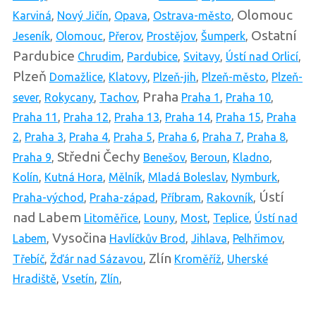
Olomouc
Karviná
,
Nový Jičín
,
Opava
,
Ostrava-město
,
Ostatní
Jeseník
,
Olomouc
,
Přerov
,
Prostějov
,
Šumperk
,
Pardubice
Chrudim
,
Pardubice
,
Svitavy
,
Ústí nad Orlicí
,
Plzeň
Domažlice
,
Klatovy
,
Plzeň-jih
,
Plzeň-město
,
Plzeň-
Praha
sever
,
Rokycany
,
Tachov
,
Praha 1
,
Praha 10
,
Praha 11
,
Praha 12
,
Praha 13
,
Praha 14
,
Praha 15
,
Praha
2
,
Praha 3
,
Praha 4
,
Praha 5
,
Praha 6
,
Praha 7
,
Praha 8
,
Středni Čechy
Praha 9
,
Benešov
,
Beroun
,
Kladno
,
Kolín
,
Kutná Hora
,
Mělník
,
Mladá Boleslav
,
Nymburk
,
Ústí
Praha-východ
,
Praha-západ
,
Příbram
,
Rakovník
,
nad Labem
Litoměřice
,
Louny
,
Most
,
Teplice
,
Ústí nad
Vysočina
Labem
,
Havlíčkův Brod
,
Jihlava
,
Pelhřimov
,
Zlín
Třebíč
,
Žďár nad Sázavou
,
Kroměříž
,
Uherské
Hradiště
,
Vsetín
,
Zlín
,