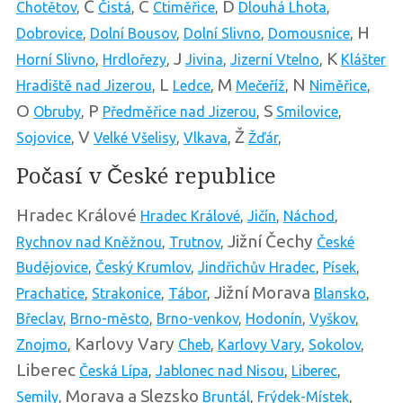
Č
C
D
Chotětov
,
Čistá
,
Ctiměřice
,
Dlouhá Lhota
,
H
Dobrovice
,
Dolní Bousov
,
Dolní Slivno
,
Domousnice
,
J
K
Horní Slivno
,
Hrdlořezy
,
Jivina
,
Jizerní Vtelno
,
Klášter
L
M
N
Hradiště nad Jizerou
,
Ledce
,
Mečeříž
,
Niměřice
,
O
P
S
Obruby
,
Předměřice nad Jizerou
,
Smilovice
,
V
Ž
Sojovice
,
Velké Všelisy
,
Vlkava
,
Žďár
,
Počasí v České republice
Hradec Králové
Hradec Králové
,
Jičín
,
Náchod
,
Jižní Čechy
Rychnov nad Kněžnou
,
Trutnov
,
České
Budějovice
,
Český Krumlov
,
Jindřichův Hradec
,
Písek
,
Jižní Morava
Prachatice
,
Strakonice
,
Tábor
,
Blansko
,
Břeclav
,
Brno-město
,
Brno-venkov
,
Hodonín
,
Vyškov
,
Karlovy Vary
Znojmo
,
Cheb
,
Karlovy Vary
,
Sokolov
,
Liberec
Česká Lípa
,
Jablonec nad Nisou
,
Liberec
,
Morava a Slezsko
Semily
,
Bruntál
,
Frýdek-Místek
,