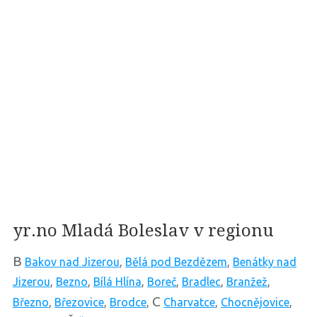
yr.no Mladá Boleslav v regionu
B
Bakov nad Jizerou
,
Bělá pod Bezdězem
,
Benátky nad
Jizerou
,
Bezno
,
Bílá Hlína
,
Boreč
,
Bradlec
,
Branžež
,
C
Březno
,
Březovice
,
Brodce
,
Charvatce
,
Chocnějovice
,