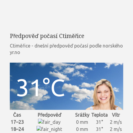
Předpověď počasí Ctiměřice
Ctiměřice - dnešní předpověď počasí podle norského
yr.no
31°C
Čas
Předpověď
Srážky
Teplota
Vítr
17–23
0 mm
31°
2 m/s
18–24
0 mm
31°
2 m/s