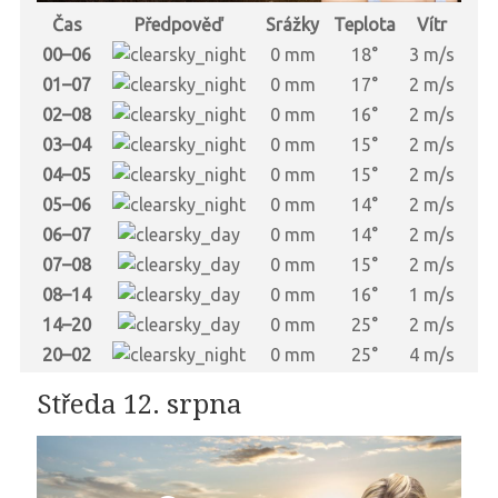
Čas
Předpověď
Srážky
Teplota
Vítr
00–06
0 mm
18°
3 m/s
01–07
0 mm
17°
2 m/s
02–08
0 mm
16°
2 m/s
03–04
0 mm
15°
2 m/s
04–05
0 mm
15°
2 m/s
05–06
0 mm
14°
2 m/s
06–07
0 mm
14°
2 m/s
07–08
0 mm
15°
2 m/s
08–14
0 mm
16°
1 m/s
14–20
0 mm
25°
2 m/s
20–02
0 mm
25°
4 m/s
Středa 12. srpna