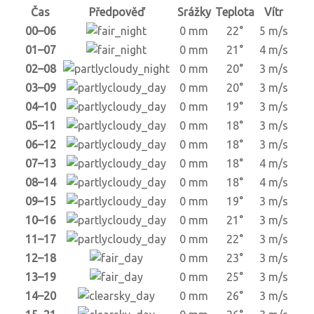
Čas
Předpověď
Srážky
Teplota
Vítr
00–06
0 mm
22°
5 m/s
01–07
0 mm
21°
4 m/s
02–08
0 mm
20°
3 m/s
03–09
0 mm
20°
3 m/s
04–10
0 mm
19°
3 m/s
05–11
0 mm
18°
3 m/s
06–12
0 mm
18°
3 m/s
07–13
0 mm
18°
4 m/s
08–14
0 mm
18°
4 m/s
09–15
0 mm
19°
3 m/s
10–16
0 mm
21°
3 m/s
11–17
0 mm
22°
3 m/s
12–18
0 mm
23°
3 m/s
13–19
0 mm
25°
3 m/s
14–20
0 mm
26°
3 m/s