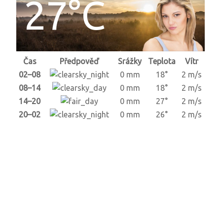
27°C
Čas
Předpověď
Srážky
Teplota
Vítr
02–08
0 mm
18°
2 m/s
08–14
0 mm
18°
2 m/s
14–20
0 mm
27°
2 m/s
20–02
0 mm
26°
2 m/s