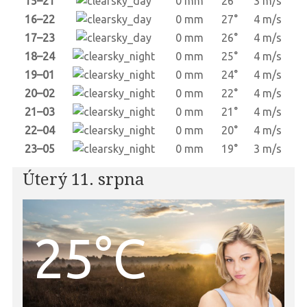
15–21
0 mm
26°
3 m/s
16–22
0 mm
27°
4 m/s
17–23
0 mm
26°
4 m/s
18–24
0 mm
25°
4 m/s
19–01
0 mm
24°
4 m/s
20–02
0 mm
22°
4 m/s
21–03
0 mm
21°
4 m/s
22–04
0 mm
20°
4 m/s
23–05
0 mm
19°
3 m/s
Úterý 11. srpna
25°C