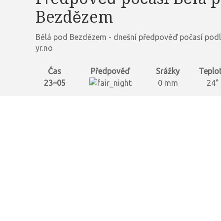
Bezdězem
Bělá pod Bezdězem - dnešní předpověď počasí pod
yr.no
Čas
Předpověď
Srážky
Teplo
23–05
0 mm
24°