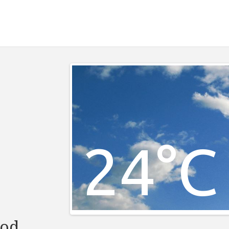
24°C
pod