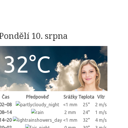
Pondělí 10. srpna
32°C
Čas
Předpověď
Srážky
Teplota
Vítr
02–08
<1 mm
25°
2 m/s
08–14
2 mm
24°
1 m/s
14–20
<1 mm
32°
4 m/s
20–02
0 mm
30°
3 m/s