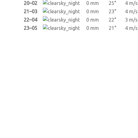
20–02
0 mm
25°
4 m/s
21–03
0 mm
23°
4 m/s
22–04
0 mm
22°
3 m/s
23–05
0 mm
21°
4 m/s