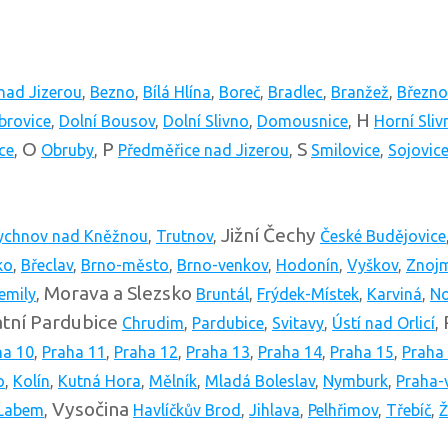
nad Jizerou
,
Bezno
,
Bílá Hlína
,
Boreč
,
Bradlec
,
Branžež
,
Březno
H
brovice
,
Dolní Bousov
,
Dolní Slivno
,
Domousnice
,
Horní Sliv
O
P
S
ce
,
Obruby
,
Předměřice nad Jizerou
,
Smilovice
,
Sojovic
Jižní Čechy
ychnov nad Kněžnou
,
Trutnov
,
České Budějovice
ko
,
Břeclav
,
Brno-město
,
Brno-venkov
,
Hodonín
,
Vyškov
,
Znoj
Morava a Slezsko
emily
,
Bruntál
,
Frýdek-Místek
,
Karviná
,
No
tní
Pardubice
Chrudim
,
Pardubice
,
Svitavy
,
Ústí nad Orlicí
,
ha 10
,
Praha 11
,
Praha 12
,
Praha 13
,
Praha 14
,
Praha 15
,
Praha
o
,
Kolín
,
Kutná Hora
,
Mělník
,
Mladá Boleslav
,
Nymburk
,
Praha-
Vysočina
 Labem
,
Havlíčkův Brod
,
Jihlava
,
Pelhřimov
,
Třebíč
,
Ž