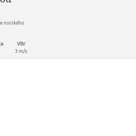
le norského
ta
Vítr
3 m/s