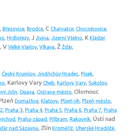
C
,
Březovice
,
Brodce
,
Charvatce
,
Chocnějovice
,
J
K
no
,
Hrdlořezy
,
Jivina
,
Jizerní Vtelno
,
Klášter
V
Ž
e
,
Velké Všelisy
,
Vlkava
,
Žďár
,
,
Český Krumlov
,
Jindřichův Hradec
,
Písek
,
Karlovy Vary
mo
,
Cheb
,
Karlovy Vary
,
Sokolov
,
Olomouc
vý Jičín
,
Opava
,
Ostrava-město
,
Plzeň
Domažlice
,
Klatovy
,
Plzeň-jih
,
Plzeň-město
,
 2
,
Praha 3
,
Praha 4
,
Praha 5
,
Praha 6
,
Praha 7
,
Praha
Ústí nad
východ
,
Praha-západ
,
Příbram
,
Rakovník
,
Zlín
ďár nad Sázavou
,
Kroměříž
,
Uherské Hradiště
,