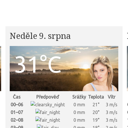
Neděle 9. srpna
31°C
Čas
Předpověď
Srážky
Teplota
Vítr
00–06
0 mm
21°
3 m/s
01–07
0 mm
20°
3 m/s
02–08
0 mm
19°
3 m/s
03–09
0 mm
18°
2 m/s