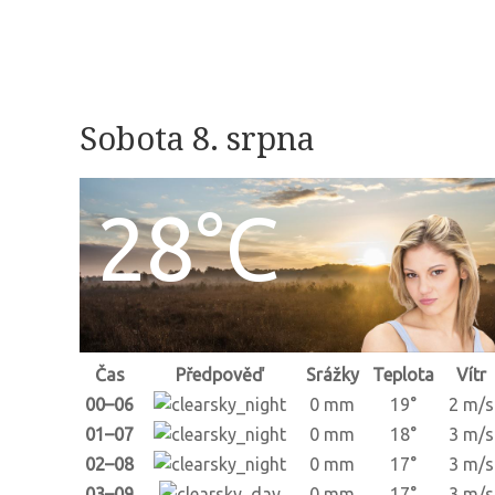
Sobota 8. srpna
28°C
Čas
Předpověď
Srážky
Teplota
Vítr
00–06
0 mm
19°
2 m/s
01–07
0 mm
18°
3 m/s
02–08
0 mm
17°
3 m/s
03–09
0 mm
17°
3 m/s