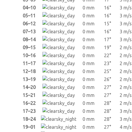
04–10
0 mm
16°
3 m/s
05–11
0 mm
16°
3 m/s
06–12
0 mm
15°
3 m/s
07–13
0 mm
16°
3 m/s
08–14
0 mm
17°
3 m/s
09–15
0 mm
19°
2 m/s
10–16
0 mm
22°
2 m/s
11–17
0 mm
23°
2 m/s
12–18
0 mm
25°
2 m/s
13–19
0 mm
26°
2 m/s
14–20
0 mm
27°
2 m/s
15–21
0 mm
27°
2 m/s
16–22
0 mm
28°
2 m/s
17–23
0 mm
28°
3 m/s
18–24
0 mm
28°
3 m/s
19–01
0 mm
27°
4 m/s