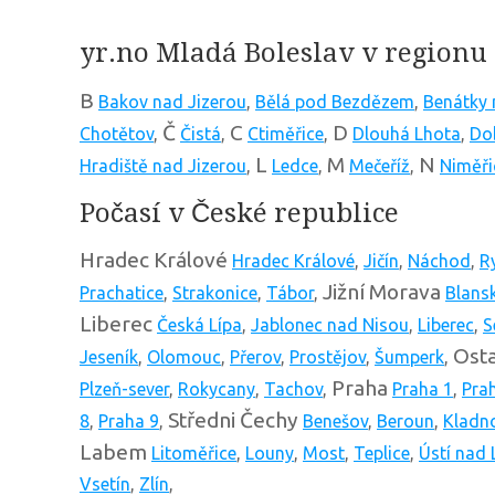
yr.no Mladá Boleslav v regionu
B
Bakov nad Jizerou
,
Bělá pod Bezdězem
,
Benátky 
Č
C
D
Chotětov
,
Čistá
,
Ctiměřice
,
Dlouhá Lhota
,
Do
L
M
N
Hradiště nad Jizerou
,
Ledce
,
Mečeříž
,
Niměři
Počasí v České republice
Hradec Králové
Hradec Králové
,
Jičín
,
Náchod
,
R
Jižní Morava
Prachatice
,
Strakonice
,
Tábor
,
Blans
Liberec
Česká Lípa
,
Jablonec nad Nisou
,
Liberec
,
S
Osta
Jeseník
,
Olomouc
,
Přerov
,
Prostějov
,
Šumperk
,
Praha
Plzeň-sever
,
Rokycany
,
Tachov
,
Praha 1
,
Pra
Středni Čechy
8
,
Praha 9
,
Benešov
,
Beroun
,
Kladn
Labem
Litoměřice
,
Louny
,
Most
,
Teplice
,
Ústí nad
Vsetín
,
Zlín
,