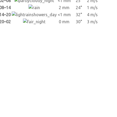
02–08
<1 mm
25°
2 m/s
08–14
2 mm
24°
1 m/s
14–20
<1 mm
32°
4 m/s
20–02
0 mm
30°
3 m/s