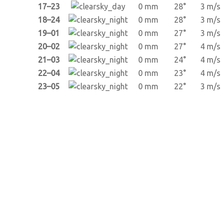
17–23
0 mm
28°
3 m/s
18–24
0 mm
28°
3 m/s
19–01
0 mm
27°
3 m/s
20–02
0 mm
27°
4 m/s
21–03
0 mm
24°
4 m/s
22–04
0 mm
23°
4 m/s
23–05
0 mm
22°
3 m/s