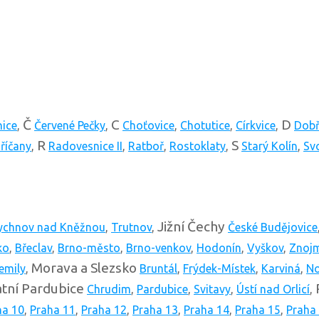
Č
C
D
nice
,
Červené Pečky
,
Choťovice
,
Chotutice
,
Církvice
,
Dobř
R
S
říčany
,
Radovesnice II
,
Ratboř
,
Rostoklaty
,
Starý Kolín
,
Svo
Jižní Čechy
ychnov nad Kněžnou
,
Trutnov
,
České Budějovice
ko
,
Břeclav
,
Brno-město
,
Brno-venkov
,
Hodonín
,
Vyškov
,
Znoj
Morava a Slezsko
emily
,
Bruntál
,
Frýdek-Místek
,
Karviná
,
No
tní
Pardubice
Chrudim
,
Pardubice
,
Svitavy
,
Ústí nad Orlicí
,
ha 10
,
Praha 11
,
Praha 12
,
Praha 13
,
Praha 14
,
Praha 15
,
Praha