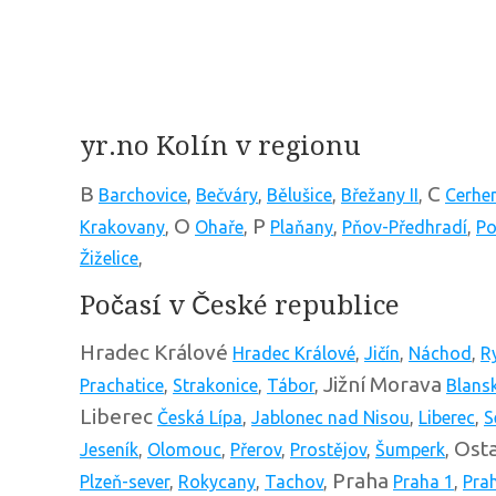
yr.no Kolín v regionu
B
C
Barchovice
,
Bečváry
,
Bělušice
,
Břežany II
,
Cerhe
O
P
Krakovany
,
Ohaře
,
Plaňany
,
Pňov-Předhradí
,
Po
Žiželice
,
Počasí v České republice
Hradec Králové
Hradec Králové
,
Jičín
,
Náchod
,
R
Jižní Morava
Prachatice
,
Strakonice
,
Tábor
,
Blans
Liberec
Česká Lípa
,
Jablonec nad Nisou
,
Liberec
,
S
Osta
Jeseník
,
Olomouc
,
Přerov
,
Prostějov
,
Šumperk
,
Praha
Plzeň-sever
,
Rokycany
,
Tachov
,
Praha 1
,
Pra