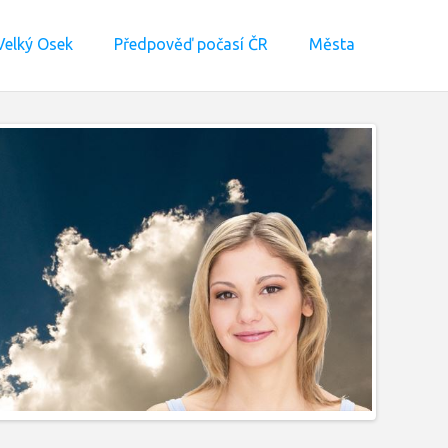
elký Osek
Předpověď počasí ČR
Města