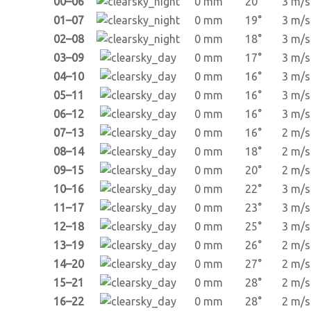
00–06
0 mm
20°
3 m/s
01–07
0 mm
19°
3 m/s
02–08
0 mm
18°
3 m/s
03–09
0 mm
17°
3 m/s
04–10
0 mm
16°
3 m/s
05–11
0 mm
16°
3 m/s
06–12
0 mm
16°
3 m/s
07–13
0 mm
16°
2 m/s
08–14
0 mm
18°
2 m/s
09–15
0 mm
20°
2 m/s
10–16
0 mm
22°
3 m/s
11–17
0 mm
23°
3 m/s
12–18
0 mm
25°
3 m/s
13–19
0 mm
26°
2 m/s
14–20
0 mm
27°
2 m/s
15–21
0 mm
28°
2 m/s
16–22
0 mm
28°
2 m/s