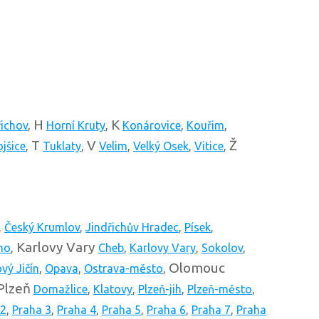
H
K
ichov
,
Horní Kruty
,
Konárovice
,
Kouřim
,
T
V
Ž
jšice
,
Tuklaty
,
Velim
,
Velký Osek
,
Vitice
,
,
Český Krumlov
,
Jindřichův Hradec
,
Písek
,
Karlovy Vary
mo
,
Cheb
,
Karlovy Vary
,
Sokolov
,
Olomouc
vý Jičín
,
Opava
,
Ostrava-město
,
Plzeň
Domažlice
,
Klatovy
,
Plzeň-jih
,
Plzeň-město
,
 2
,
Praha 3
,
Praha 4
,
Praha 5
,
Praha 6
,
Praha 7
,
Praha