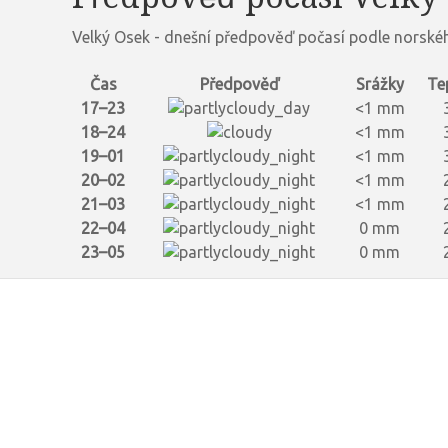
Velký Osek - dnešní předpověď počasí podle norské
Čas
Předpověď
Srážky
Te
17–23
<1 mm
18–24
<1 mm
19–01
<1 mm
20–02
<1 mm
21–03
<1 mm
22–04
0 mm
23–05
0 mm