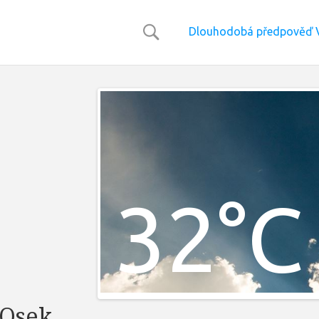
Dlouhodobá předpověď V
32°C
 Osek