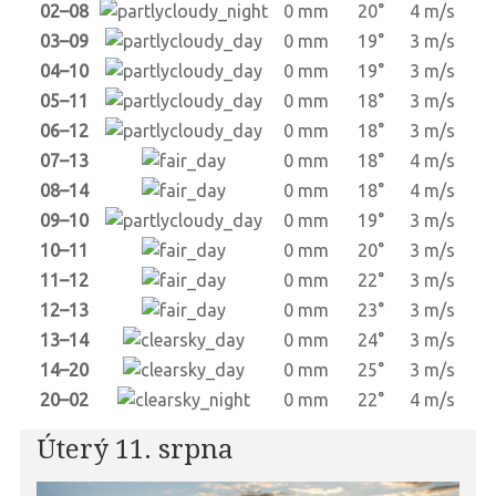
02–08
0 mm
20°
4 m/s
03–09
0 mm
19°
3 m/s
04–10
0 mm
19°
3 m/s
05–11
0 mm
18°
3 m/s
06–12
0 mm
18°
3 m/s
07–13
0 mm
18°
4 m/s
08–14
0 mm
18°
4 m/s
09–10
0 mm
19°
3 m/s
10–11
0 mm
20°
3 m/s
11–12
0 mm
22°
3 m/s
12–13
0 mm
23°
3 m/s
13–14
0 mm
24°
3 m/s
14–20
0 mm
25°
3 m/s
20–02
0 mm
22°
4 m/s
Úterý 11. srpna