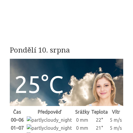
Pondělí 10. srpna
25°C
Čas
Předpověď
Srážky
Teplota
Vítr
00–06
0 mm
22°
5 m/s
01–07
0 mm
21°
5 m/s