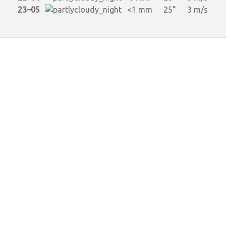
23–05
<1 mm
25°
3 m/s