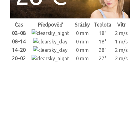
Čas
Předpověď
Srážky
Teplota
Vítr
02–08
0 mm
18°
2 m/s
08–14
0 mm
18°
1 m/s
14–20
0 mm
28°
2 m/s
20–02
0 mm
27°
2 m/s