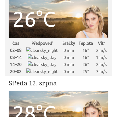
26°C
Čas
Předpověď
Srážky
Teplota
Vítr
02–08
0 mm
16°
2 m/s
08–14
0 mm
16°
1 m/s
14–20
0 mm
26°
2 m/s
20–02
0 mm
25°
3 m/s
Středa 12. srpna
28°C