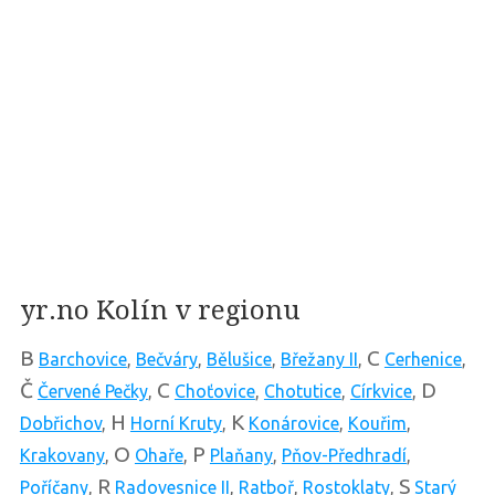
yr.no Kolín v regionu
B
C
Barchovice
,
Bečváry
,
Bělušice
,
Břežany II
,
Cerhenice
,
Č
C
D
Červené Pečky
,
Choťovice
,
Chotutice
,
Církvice
,
H
K
Dobřichov
,
Horní Kruty
,
Konárovice
,
Kouřim
,
O
P
Krakovany
,
Ohaře
,
Plaňany
,
Pňov-Předhradí
,
R
S
Poříčany
,
Radovesnice II
,
Ratboř
,
Rostoklaty
,
Starý