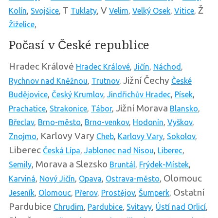
T
V
Ž
Kolín
,
Svojšice
,
Tuklaty
,
Velim
,
Velký Osek
,
Vitice
,
Žiželice
,
Počasí v České republice
Hradec Králové
Hradec Králové
,
Jičín
,
Náchod
,
Jižní Čechy
Rychnov nad Kněžnou
,
Trutnov
,
České
Budějovice
,
Český Krumlov
,
Jindřichův Hradec
,
Písek
,
Jižní Morava
Prachatice
,
Strakonice
,
Tábor
,
Blansko
,
Břeclav
,
Brno-město
,
Brno-venkov
,
Hodonín
,
Vyškov
,
Karlovy Vary
Znojmo
,
Cheb
,
Karlovy Vary
,
Sokolov
,
Liberec
Česká Lípa
,
Jablonec nad Nisou
,
Liberec
,
Morava a Slezsko
Semily
,
Bruntál
,
Frýdek-Místek
,
Olomouc
Karviná
,
Nový Jičín
,
Opava
,
Ostrava-město
,
Ostatní
Jeseník
,
Olomouc
,
Přerov
,
Prostějov
,
Šumperk
,
Pardubice
Chrudim
,
Pardubice
,
Svitavy
,
Ústí nad Orlicí
,