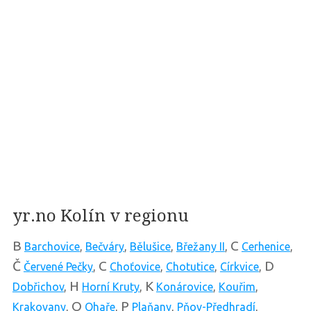
yr.no Kolín v regionu
B
C
Barchovice
,
Bečváry
,
Bělušice
,
Břežany II
,
Cerhenice
,
Č
C
D
Červené Pečky
,
Choťovice
,
Chotutice
,
Církvice
,
H
K
Dobřichov
,
Horní Kruty
,
Konárovice
,
Kouřim
,
O
P
Krakovany
,
Ohaře
,
Plaňany
,
Pňov-Předhradí
,