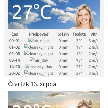
27°C
Čas
Předpověď
Srážky
Teplota
Vítr
00–01
0 mm
20°
3 m/s
01–02
0 mm
19°
2 m/s
02–08
0 mm
18°
2 m/s
08–14
0 mm
18°
2 m/s
14–20
0 mm
27°
2 m/s
20–02
0 mm
27°
3 m/s
Čtvrtek 13. srpna