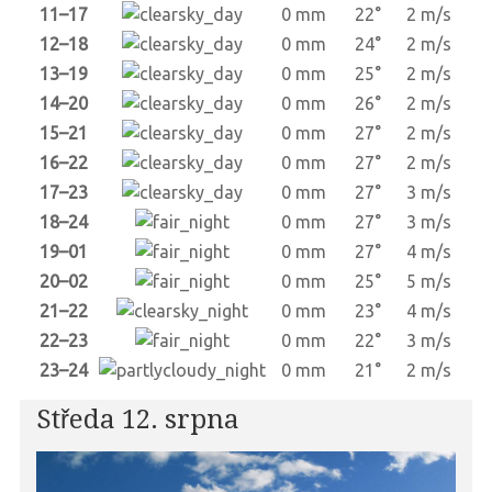
11–17
0 mm
22°
2 m/s
12–18
0 mm
24°
2 m/s
13–19
0 mm
25°
2 m/s
14–20
0 mm
26°
2 m/s
15–21
0 mm
27°
2 m/s
16–22
0 mm
27°
2 m/s
17–23
0 mm
27°
3 m/s
18–24
0 mm
27°
3 m/s
19–01
0 mm
27°
4 m/s
20–02
0 mm
25°
5 m/s
21–22
0 mm
23°
4 m/s
22–23
0 mm
22°
3 m/s
23–24
0 mm
21°
2 m/s
Středa 12. srpna