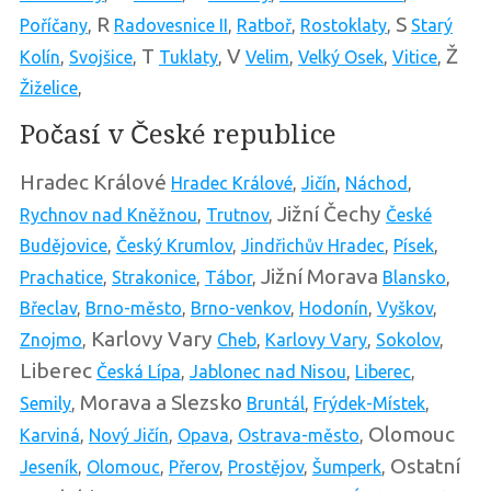
R
S
Poříčany
,
Radovesnice II
,
Ratboř
,
Rostoklaty
,
Starý
T
V
Ž
Kolín
,
Svojšice
,
Tuklaty
,
Velim
,
Velký Osek
,
Vitice
,
Žiželice
,
Počasí v České republice
Hradec Králové
Hradec Králové
,
Jičín
,
Náchod
,
Jižní Čechy
Rychnov nad Kněžnou
,
Trutnov
,
České
Budějovice
,
Český Krumlov
,
Jindřichův Hradec
,
Písek
,
Jižní Morava
Prachatice
,
Strakonice
,
Tábor
,
Blansko
,
Břeclav
,
Brno-město
,
Brno-venkov
,
Hodonín
,
Vyškov
,
Karlovy Vary
Znojmo
,
Cheb
,
Karlovy Vary
,
Sokolov
,
Liberec
Česká Lípa
,
Jablonec nad Nisou
,
Liberec
,
Morava a Slezsko
Semily
,
Bruntál
,
Frýdek-Místek
,
Olomouc
Karviná
,
Nový Jičín
,
Opava
,
Ostrava-město
,
Ostatní
Jeseník
,
Olomouc
,
Přerov
,
Prostějov
,
Šumperk
,