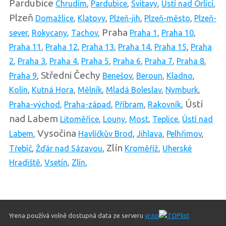
Pardubice
Chrudim
,
Pardubice
,
Svitavy
,
Ústí nad Orlicí
,
Plzeň
Domažlice
,
Klatovy
,
Plzeň-jih
,
Plzeň-město
,
Plzeň-
Praha
sever
,
Rokycany
,
Tachov
,
Praha 1
,
Praha 10
,
Praha 11
,
Praha 12
,
Praha 13
,
Praha 14
,
Praha 15
,
Praha
2
,
Praha 3
,
Praha 4
,
Praha 5
,
Praha 6
,
Praha 7
,
Praha 8
,
Středni Čechy
Praha 9
,
Benešov
,
Beroun
,
Kladno
,
Kolín
,
Kutná Hora
,
Mělník
,
Mladá Boleslav
,
Nymburk
,
Ústí
Praha-východ
,
Praha-západ
,
Příbram
,
Rakovník
,
nad Labem
Litoměřice
,
Louny
,
Most
,
Teplice
,
Ústí nad
Vysočina
Labem
,
Havlíčkův Brod
,
Jihlava
,
Pelhřimov
,
Zlín
Třebíč
,
Žďár nad Sázavou
,
Kroměříž
,
Uherské
Hradiště
,
Vsetín
,
Zlín
,
Yrena používá volně dostupná data ze serveru
yr.no