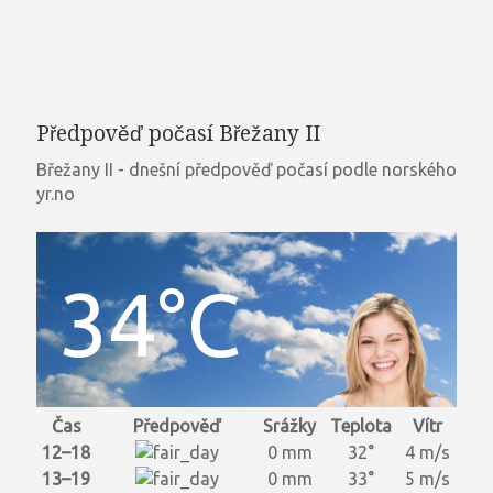
Předpověď počasí Břežany II
Břežany II - dnešní předpověď počasí podle norského
yr.no
34°C
Čas
Předpověď
Srážky
Teplota
Vítr
12–18
0 mm
32°
4 m/s
13–19
0 mm
33°
5 m/s