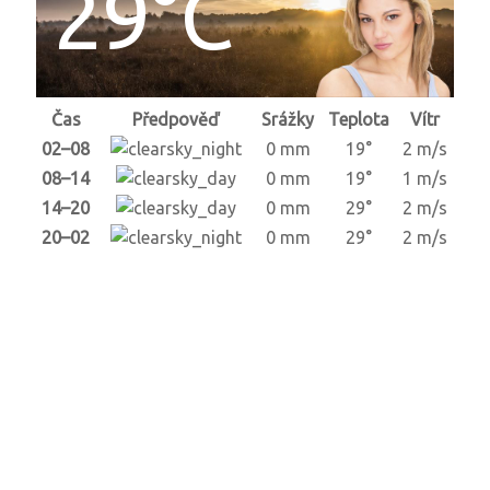
29°C
Čas
Předpověď
Srážky
Teplota
Vítr
02–08
0 mm
19°
2 m/s
08–14
0 mm
19°
1 m/s
14–20
0 mm
29°
2 m/s
20–02
0 mm
29°
2 m/s