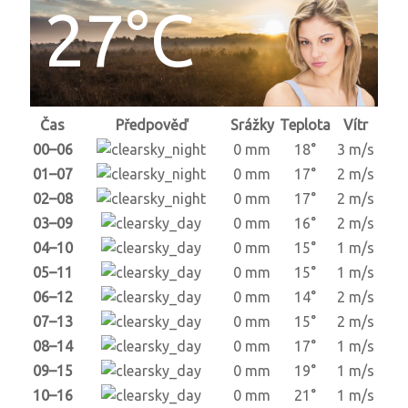
27°C
Čas
Předpověď
Srážky
Teplota
Vítr
00–06
0 mm
18°
3 m/s
01–07
0 mm
17°
2 m/s
02–08
0 mm
17°
2 m/s
03–09
0 mm
16°
2 m/s
04–10
0 mm
15°
1 m/s
05–11
0 mm
15°
1 m/s
06–12
0 mm
14°
2 m/s
07–13
0 mm
15°
2 m/s
08–14
0 mm
17°
1 m/s
09–15
0 mm
19°
1 m/s
10–16
0 mm
21°
1 m/s