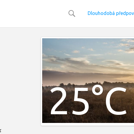
Dlouhodobá předpov
25°C
ř