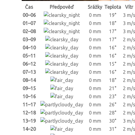
Čas
Předpověď
Srážky
Teplota
Vítr
00–06
0 mm
19°
3 m/
01–07
0 mm
18°
3 m/
02–08
0 mm
17°
3 m/
03–09
0 mm
17°
2 m/
04–10
0 mm
16°
2 m/
05–11
0 mm
16°
2 m/
06–12
0 mm
15°
2 m/
07–13
0 mm
16°
2 m/
08–14
0 mm
18°
2 m/
09–15
0 mm
21°
2 m/
10–16
0 mm
23°
2 m/
11–17
0 mm
26°
2 m/
12–18
0 mm
28°
2 m/
13–19
0 mm
30°
3 m/
14–20
0 mm
31°
2 m/