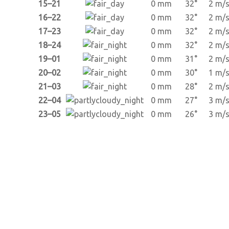
15–21
0 mm
32°
2 m/
16–22
0 mm
32°
2 m/
17–23
0 mm
32°
2 m/
18–24
0 mm
32°
2 m/
19–01
0 mm
31°
2 m/
20–02
0 mm
30°
1 m/
21–03
0 mm
28°
2 m/
22–04
0 mm
27°
3 m/
23–05
0 mm
26°
3 m/