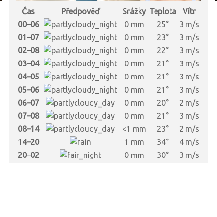
Čas
Předpověď
Srážky
Teplota
Vítr
s
00–06
0 mm
25°
3 m/s
s
01–07
0 mm
23°
3 m/s
s
02–08
0 mm
22°
3 m/s
s
03–04
0 mm
21°
3 m/s
s
04–05
0 mm
21°
3 m/s
s
05–06
0 mm
21°
3 m/s
s
06–07
0 mm
20°
2 m/s
s
07–08
0 mm
21°
3 m/s
s
08–14
<1 mm
23°
2 m/s
s
14–20
1 mm
34°
4 m/s
s
20–02
0 mm
30°
3 m/s
s
s
s
s