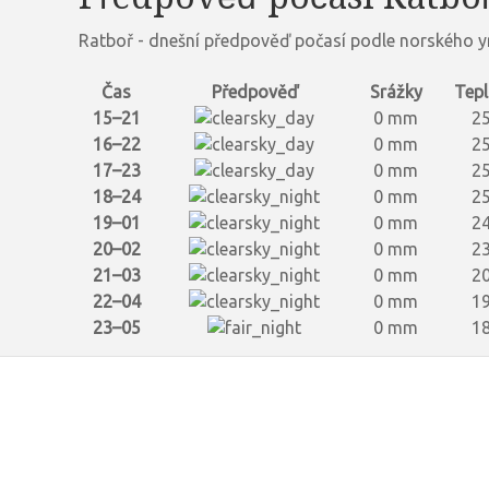
Ratboř - dnešní předpověď počasí podle norského y
Čas
Předpověď
Srážky
Tepl
15–21
0 mm
25
16–22
0 mm
25
17–23
0 mm
25
18–24
0 mm
25
19–01
0 mm
24
20–02
0 mm
23
21–03
0 mm
20
22–04
0 mm
19
23–05
0 mm
18