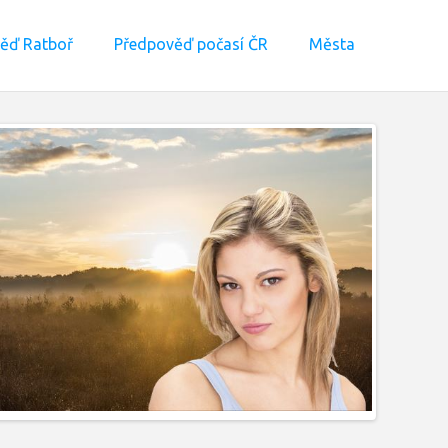
ěď Ratboř
Předpověď počasí ČR
Města