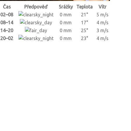
Čas
Předpověď
Srážky
Teplota
Vítr
02–08
0 mm
21°
5 m/s
08–14
0 mm
17°
4 m/s
14–20
0 mm
25°
3 m/s
20–02
0 mm
23°
4 m/s