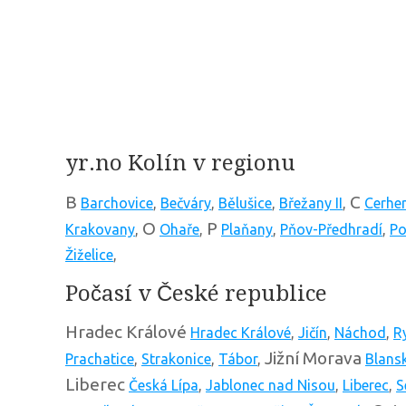
yr.no Kolín v regionu
B
C
Barchovice
,
Bečváry
,
Bělušice
,
Břežany II
,
Cerhe
O
P
Krakovany
,
Ohaře
,
Plaňany
,
Pňov-Předhradí
,
Po
Žiželice
,
Počasí v České republice
Hradec Králové
Hradec Králové
,
Jičín
,
Náchod
,
R
Jižní Morava
Prachatice
,
Strakonice
,
Tábor
,
Blans
Liberec
Česká Lípa
,
Jablonec nad Nisou
,
Liberec
,
S