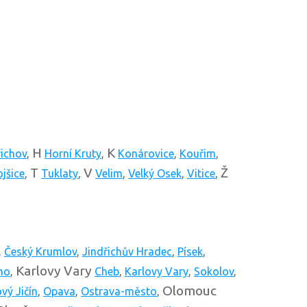
H
K
ichov
,
Horní Kruty
,
Konárovice
,
Kouřim
,
T
V
Ž
jšice
,
Tuklaty
,
Velim
,
Velký Osek
,
Vitice
,
,
Český Krumlov
,
Jindřichův Hradec
,
Písek
,
Karlovy Vary
mo
,
Cheb
,
Karlovy Vary
,
Sokolov
,
Olomouc
vý Jičín
,
Opava
,
Ostrava-město
,