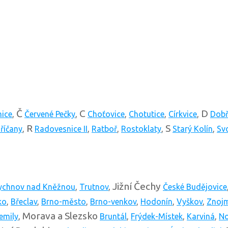
Č
C
D
nice
,
Červené Pečky
,
Choťovice
,
Chotutice
,
Církvice
,
Dobř
R
S
říčany
,
Radovesnice II
,
Ratboř
,
Rostoklaty
,
Starý Kolín
,
Svo
Jižní Čechy
ychnov nad Kněžnou
,
Trutnov
,
České Budějovice
ko
,
Břeclav
,
Brno-město
,
Brno-venkov
,
Hodonín
,
Vyškov
,
Znoj
Morava a Slezsko
emily
,
Bruntál
,
Frýdek-Místek
,
Karviná
,
No