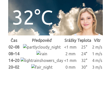
32°C
Čas
Předpověď
Srážky
Teplota
Vítr
02–08
<1 mm
25°
2 m/s
08–14
2 mm
24°
1 m/s
14–20
<1 mm
32°
4 m/s
20–02
0 mm
30°
3 m/s