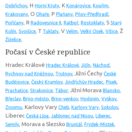
H
K
Dobřichov
,
Horní Kruty
,
Konárovice
,
Kouřim
,
O
P
Krakovany
,
Ohaře
,
Plaňany
,
Pňov-Předhradí
,
R
S
Poříčany
,
Radovesnice II
,
Ratboř
,
Rostoklaty
,
Starý
T
V
Ž
Kolín
,
Svojšice
,
Tuklaty
,
Velim
,
Velký Osek
,
Vitice
,
Žiželice
,
Počasí v České republice
Hradec Králové
Hradec Králové
,
Jičín
,
Náchod
,
Jižní Čechy
Rychnov nad Kněžnou
,
Trutnov
,
České
Budějovice
,
Český Krumlov
,
Jindřichův Hradec
,
Písek
,
Jižní Morava
Prachatice
,
Strakonice
,
Tábor
,
Blansko
,
Břeclav
,
Brno-město
,
Brno-venkov
,
Hodonín
,
Vyškov
,
Karlovy Vary
Znojmo
,
Cheb
,
Karlovy Vary
,
Sokolov
,
Liberec
Česká Lípa
,
Jablonec nad Nisou
,
Liberec
,
Morava a Slezsko
Semily
,
Bruntál
,
Frýdek-Místek
,