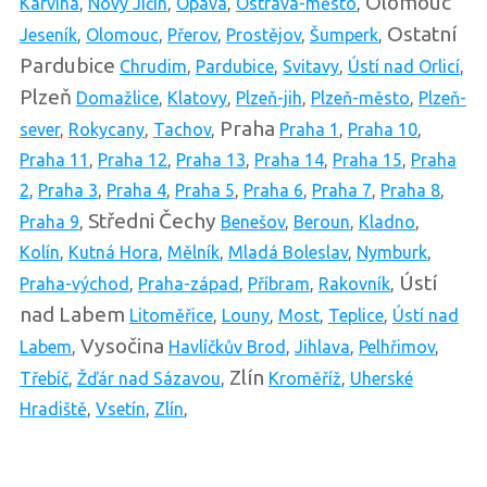
Olomouc
Karviná
,
Nový Jičín
,
Opava
,
Ostrava-město
,
Ostatní
Jeseník
,
Olomouc
,
Přerov
,
Prostějov
,
Šumperk
,
Pardubice
Chrudim
,
Pardubice
,
Svitavy
,
Ústí nad Orlicí
,
Plzeň
Domažlice
,
Klatovy
,
Plzeň-jih
,
Plzeň-město
,
Plzeň-
Praha
sever
,
Rokycany
,
Tachov
,
Praha 1
,
Praha 10
,
Praha 11
,
Praha 12
,
Praha 13
,
Praha 14
,
Praha 15
,
Praha
2
,
Praha 3
,
Praha 4
,
Praha 5
,
Praha 6
,
Praha 7
,
Praha 8
,
Středni Čechy
Praha 9
,
Benešov
,
Beroun
,
Kladno
,
Kolín
,
Kutná Hora
,
Mělník
,
Mladá Boleslav
,
Nymburk
,
Ústí
Praha-východ
,
Praha-západ
,
Příbram
,
Rakovník
,
nad Labem
Litoměřice
,
Louny
,
Most
,
Teplice
,
Ústí nad
Vysočina
Labem
,
Havlíčkův Brod
,
Jihlava
,
Pelhřimov
,
Zlín
Třebíč
,
Žďár nad Sázavou
,
Kroměříž
,
Uherské
Hradiště
,
Vsetín
,
Zlín
,