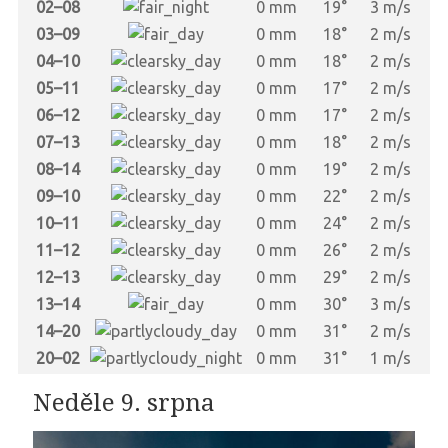
02–08
0 mm
19°
3 m/s
03–09
0 mm
18°
2 m/s
04–10
0 mm
18°
2 m/s
05–11
0 mm
17°
2 m/s
06–12
0 mm
17°
2 m/s
07–13
0 mm
18°
2 m/s
08–14
0 mm
19°
2 m/s
09–10
0 mm
22°
2 m/s
10–11
0 mm
24°
2 m/s
11–12
0 mm
26°
2 m/s
12–13
0 mm
29°
2 m/s
13–14
0 mm
30°
3 m/s
14–20
0 mm
31°
2 m/s
20–02
0 mm
31°
1 m/s
Neděle 9. srpna