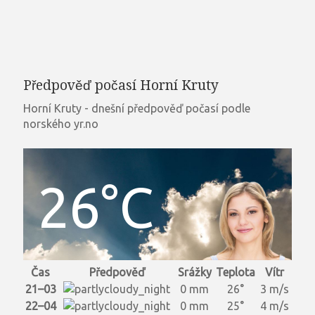
Předpověď počasí Horní Kruty
Horní Kruty - dnešní předpověď počasí podle
norského yr.no
26°C
Čas
Předpověď
Srážky
Teplota
Vítr
21–03
0 mm
26°
3 m/s
22–04
0 mm
25°
4 m/s