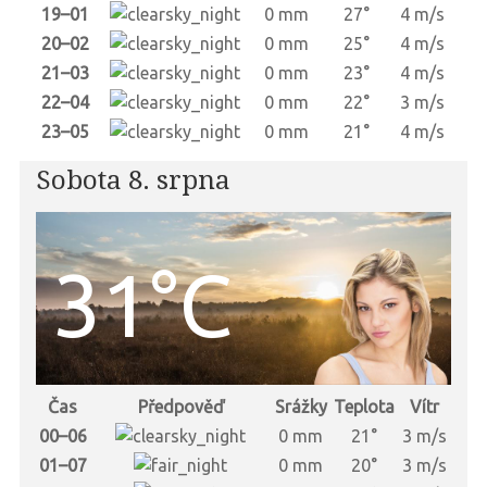
19–01
0 mm
27°
4 m/s
20–02
0 mm
25°
4 m/s
21–03
0 mm
23°
4 m/s
22–04
0 mm
22°
3 m/s
23–05
0 mm
21°
4 m/s
Sobota 8. srpna
31°C
Čas
Předpověď
Srážky
Teplota
Vítr
00–06
0 mm
21°
3 m/s
01–07
0 mm
20°
3 m/s