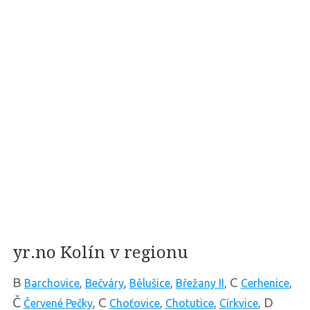
yr.no Kolín v regionu
B
C
Barchovice
,
Bečváry
,
Bělušice
,
Břežany II
,
Cerhenice
,
Č
C
D
Červené Pečky
,
Choťovice
,
Chotutice
,
Církvice
,