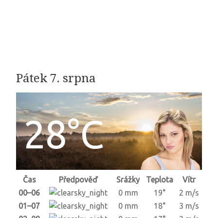
Pátek 7. srpna
28°C
Čas
Předpověď
Srážky
Teplota
Vítr
00–06
0 mm
19°
2 m/s
01–07
0 mm
18°
3 m/s