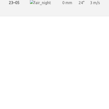
23–05
0 mm
24°
3 m/s