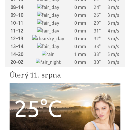
08–14
0 mm
24°
3 m/s
09–10
0 mm
26°
3 m/s
10–11
0 mm
29°
3 m/s
11–12
0 mm
31°
4 m/s
12–13
0 mm
32°
5 m/s
13–14
0 mm
33°
5 m/s
14–20
1 mm
33°
5 m/s
20–02
0 mm
30°
3 m/s
Úterý 11. srpna
25°C