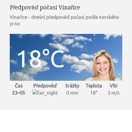
Předpověď počasí Vinařice
Vinařice - dnešní předpověď počasí podle norského
yr.no
18°C
Čas
Předpověď
Srážky
Teplota
Vítr
23–05
0 mm
18°
3 m/s