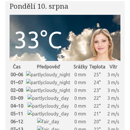
Pondělí 10. srpna
33°C
Čas
Předpověď
Srážky
Teplota
Vítr
00–06
0 mm
25°
3 m/s
01–07
0 mm
24°
3 m/s
02–08
0 mm
23°
3 m/s
03–09
0 mm
22°
3 m/s
04–10
0 mm
22°
2 m/s
05–11
0 mm
21°
2 m/s
06–12
0 mm
20°
2 m/s
07–13
0 mm
22°
3 m/s