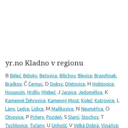
yr.no Kladno v regionu
B
Běleč
,
Běloky
,
Beřovice
,
Bílichov
,
Blevice
,
Brandýsek
,
Č
D
H
Braškov
,
Černuc
,
Doksy
,
Dřetovice
,
Hobšovice
,
J
K
Hospozín
,
Hrdlív
,
Hřebeč
,
Jarpice
,
Jedomělice
,
L
Kamenné Žehrovice
,
Kamenný Most
,
Koleč
,
Kutrovice
,
M
N
O
Lány
,
Ledce
,
Lidice
,
Malíkovice
,
Neuměřice
,
P
S
T
Otvovice
,
Pchery
,
Pozdeň
,
Slaný
,
Stochov
,
U
V
Tuchlovice
,
Tuřany
,
Unhošť
,
Velká Dobrá
,
Vinařice
,