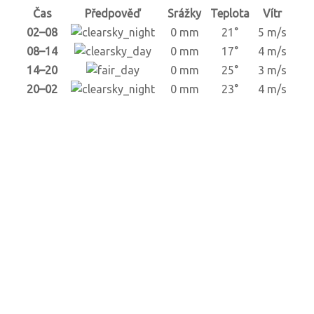
Čas
Předpověď
Srážky
Teplota
Vítr
02–08
0 mm
21°
5 m/s
08–14
0 mm
17°
4 m/s
14–20
0 mm
25°
3 m/s
20–02
0 mm
23°
4 m/s