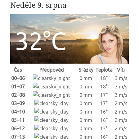
Neděle 9. srpna
32°C
Čas
Předpověď
Srážky
Teplota
Vítr
00–06
0 mm
18°
3 m/s
01–07
0 mm
18°
3 m/s
02–08
0 mm
17°
3 m/s
03–09
0 mm
17°
2 m/s
04–10
0 mm
16°
2 m/s
05–11
0 mm
16°
2 m/s
06–12
0 mm
15°
2 m/s
07–13
0 mm
16°
2 m/s