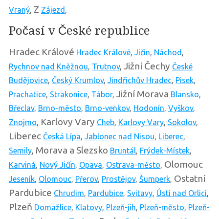
Z
Vraný
,
Zájezd
,
Počasí v České republice
Hradec Králové
Hradec Králové
,
Jičín
,
Náchod
,
Jižní Čechy
Rychnov nad Kněžnou
,
Trutnov
,
České
Budějovice
,
Český Krumlov
,
Jindřichův Hradec
,
Písek
,
Jižní Morava
Prachatice
,
Strakonice
,
Tábor
,
Blansko
,
Břeclav
,
Brno-město
,
Brno-venkov
,
Hodonín
,
Vyškov
,
Karlovy Vary
Znojmo
,
Cheb
,
Karlovy Vary
,
Sokolov
,
Liberec
Česká Lípa
,
Jablonec nad Nisou
,
Liberec
,
Morava a Slezsko
Semily
,
Bruntál
,
Frýdek-Místek
,
Olomouc
Karviná
,
Nový Jičín
,
Opava
,
Ostrava-město
,
Ostatní
Jeseník
,
Olomouc
,
Přerov
,
Prostějov
,
Šumperk
,
Pardubice
Chrudim
,
Pardubice
,
Svitavy
,
Ústí nad Orlicí
,
Plzeň
Domažlice
,
Klatovy
,
Plzeň-jih
,
Plzeň-město
,
Plzeň-