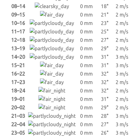
08–14
0 mm
18°
2 m/s
09–15
0 mm
21°
2 m/s
10–16
0 mm
23°
2 m/s
11–17
0 mm
25°
2 m/s
12–18
0 mm
27°
2 m/s
13–19
0 mm
29°
2 m/s
14–20
0 mm
31°
3 m/s
15–21
0 mm
31°
3 m/s
16–22
0 mm
32°
3 m/s
17–23
0 mm
32°
2 m/s
18–24
0 mm
32°
2 m/s
19–01
0 mm
31°
2 m/s
20–02
0 mm
29°
2 m/s
21–03
0 mm
28°
3 m/s
22–04
0 mm
27°
3 m/s
23–05
0 mm
26°
3 m/s