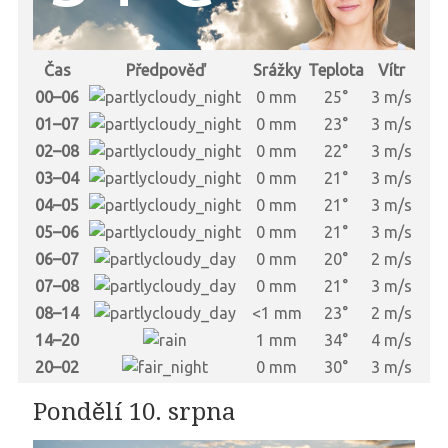
Čas
Předpověď
Srážky
Teplota
Vítr
00–06
0 mm
25°
3 m/s
01–07
0 mm
23°
3 m/s
02–08
0 mm
22°
3 m/s
03–04
0 mm
21°
3 m/s
04–05
0 mm
21°
3 m/s
05–06
0 mm
21°
3 m/s
06–07
0 mm
20°
2 m/s
07–08
0 mm
21°
3 m/s
08–14
<1 mm
23°
2 m/s
14–20
1 mm
34°
4 m/s
20–02
0 mm
30°
3 m/s
Pondělí 10. srpna