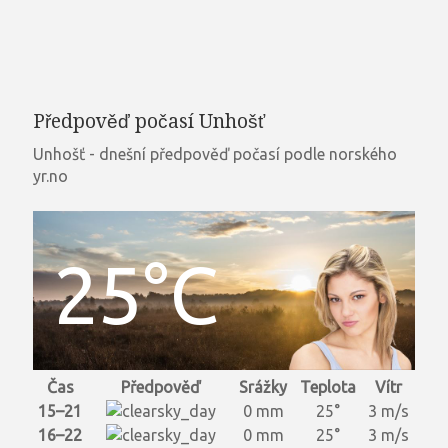
Předpověď počasí Unhošť
Unhošť - dnešní předpověď počasí podle norského
yr.no
25°C
Čas
Předpověď
Srážky
Teplota
Vítr
15–21
0 mm
25°
3 m/s
16–22
0 mm
25°
3 m/s