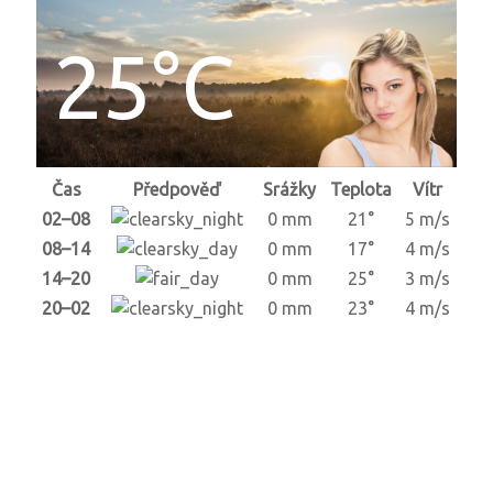
25°C
Čas
Předpověď
Srážky
Teplota
Vítr
02–08
0 mm
21°
5 m/s
08–14
0 mm
17°
4 m/s
14–20
0 mm
25°
3 m/s
20–02
0 mm
23°
4 m/s