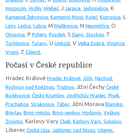
J
K
Hospozín
,
Hrdlív
,
Hřebeč
,
Jarpice
,
Jedomělice
,
L
Kamenné Žehrovice
,
Kamenný Most
,
Koleč
,
Kutrovice
,
M
N
O
Lány
,
Ledce
,
Lidice
,
Malíkovice
,
Neuměřice
,
P
S
T
Otvovice
,
Pchery
,
Pozdeň
,
Slaný
,
Stochov
,
U
V
Tuchlovice
,
Tuřany
,
Unhošť
,
Velká Dobrá
,
Vinařice
,
Z
Vraný
,
Zájezd
,
Počasí v České republice
Hradec Králové
Hradec Králové
,
Jičín
,
Náchod
,
Jižní Čechy
Rychnov nad Kněžnou
,
Trutnov
,
České
Budějovice
,
Český Krumlov
,
Jindřichův Hradec
,
Písek
,
Jižní Morava
Prachatice
,
Strakonice
,
Tábor
,
Blansko
,
Břeclav
,
Brno-město
,
Brno-venkov
,
Hodonín
,
Vyškov
,
Karlovy Vary
Znojmo
,
Cheb
,
Karlovy Vary
,
Sokolov
,
Liberec
Česká Lípa
,
Jablonec nad Nisou
,
Liberec
,