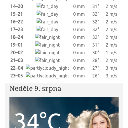
14–20
0 mm
31°
2 m/s
15–21
0 mm
32°
2 m/s
16–22
0 mm
32°
2 m/s
17–23
0 mm
32°
2 m/s
18–24
0 mm
32°
2 m/s
19–01
0 mm
31°
2 m/s
20–02
0 mm
30°
1 m/s
21–03
0 mm
28°
2 m/s
22–04
0 mm
27°
3 m/s
23–05
0 mm
26°
3 m/s
Neděle 9. srpna
34°C