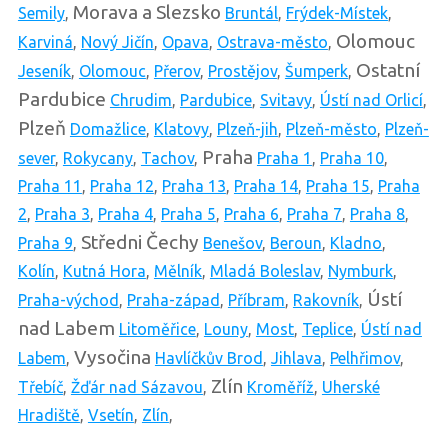
Morava a Slezsko
Semily
,
Bruntál
,
Frýdek-Místek
,
Olomouc
Karviná
,
Nový Jičín
,
Opava
,
Ostrava-město
,
Ostatní
Jeseník
,
Olomouc
,
Přerov
,
Prostějov
,
Šumperk
,
Pardubice
Chrudim
,
Pardubice
,
Svitavy
,
Ústí nad Orlicí
,
Plzeň
Domažlice
,
Klatovy
,
Plzeň-jih
,
Plzeň-město
,
Plzeň-
Praha
sever
,
Rokycany
,
Tachov
,
Praha 1
,
Praha 10
,
Praha 11
,
Praha 12
,
Praha 13
,
Praha 14
,
Praha 15
,
Praha
2
,
Praha 3
,
Praha 4
,
Praha 5
,
Praha 6
,
Praha 7
,
Praha 8
,
Středni Čechy
Praha 9
,
Benešov
,
Beroun
,
Kladno
,
Kolín
,
Kutná Hora
,
Mělník
,
Mladá Boleslav
,
Nymburk
,
Ústí
Praha-východ
,
Praha-západ
,
Příbram
,
Rakovník
,
nad Labem
Litoměřice
,
Louny
,
Most
,
Teplice
,
Ústí nad
Vysočina
Labem
,
Havlíčkův Brod
,
Jihlava
,
Pelhřimov
,
Zlín
Třebíč
,
Žďár nad Sázavou
,
Kroměříž
,
Uherské
Hradiště
,
Vsetín
,
Zlín
,