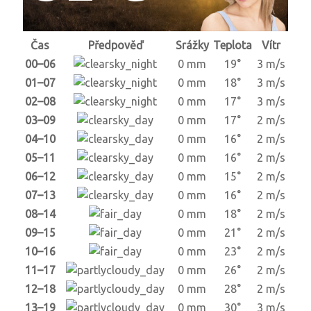
Čas
Předpověď
Srážky
Teplota
Vítr
00–06
0 mm
19°
3 m/s
01–07
0 mm
18°
3 m/s
02–08
0 mm
17°
3 m/s
03–09
0 mm
17°
2 m/s
04–10
0 mm
16°
2 m/s
05–11
0 mm
16°
2 m/s
06–12
0 mm
15°
2 m/s
07–13
0 mm
16°
2 m/s
08–14
0 mm
18°
2 m/s
09–15
0 mm
21°
2 m/s
10–16
0 mm
23°
2 m/s
11–17
0 mm
26°
2 m/s
12–18
0 mm
28°
2 m/s
13–19
0 mm
30°
3 m/s