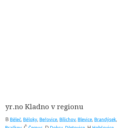
yr.no Kladno v regionu
B
Běleč
,
Běloky
,
Beřovice
,
Bílichov
,
Blevice
,
Brandýsek
,
Č
D
H
Braškov
,
Černuc
,
Doksy
,
Dřetovice
,
Hobšovice
,