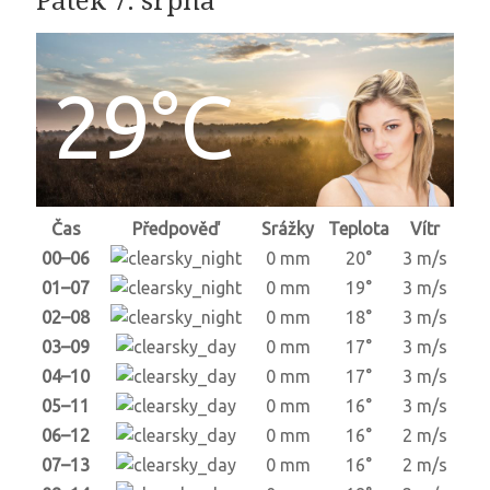
Pátek 7. srpna
29°C
Čas
Předpověď
Srážky
Teplota
Vítr
00–06
0 mm
20°
3 m/s
01–07
0 mm
19°
3 m/s
02–08
0 mm
18°
3 m/s
03–09
0 mm
17°
3 m/s
04–10
0 mm
17°
3 m/s
05–11
0 mm
16°
3 m/s
06–12
0 mm
16°
2 m/s
07–13
0 mm
16°
2 m/s