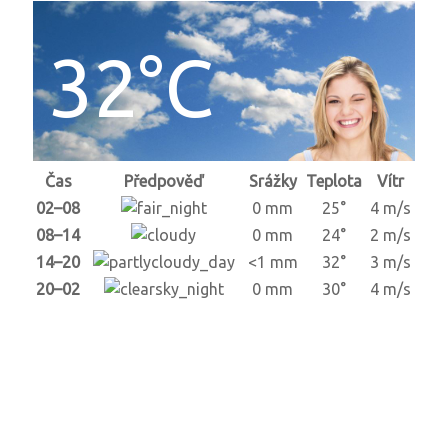
32°C
Čas
Předpověď
Srážky
Teplota
Vítr
02–08
0 mm
25°
4 m/s
08–14
0 mm
24°
2 m/s
14–20
<1 mm
32°
3 m/s
20–02
0 mm
30°
4 m/s