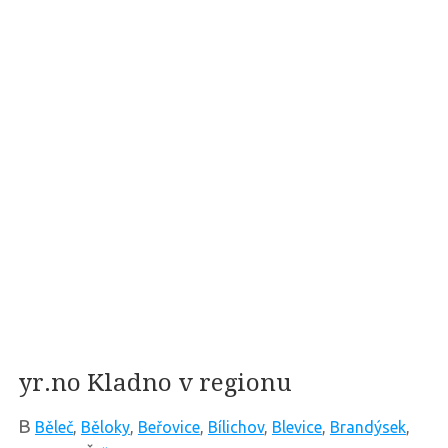
yr.no Kladno v regionu
B
Běleč
,
Běloky
,
Beřovice
,
Bílichov
,
Blevice
,
Brandýsek
,