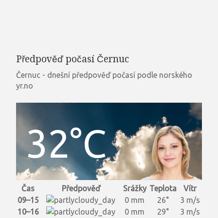
Předpověď počasí Černuc
Černuc - dnešní předpověď počasí podle norského
yr.no
32°C
Čas
Předpověď
Srážky
Teplota
Vítr
09–15
0 mm
26°
3 m/s
10–16
0 mm
29°
3 m/s