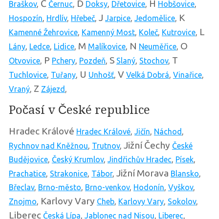
Č
D
H
Braškov
,
Černuc
,
Doksy
,
Dřetovice
,
Hobšovice
,
J
K
Hospozín
,
Hrdlív
,
Hřebeč
,
Jarpice
,
Jedomělice
,
L
Kamenné Žehrovice
,
Kamenný Most
,
Koleč
,
Kutrovice
,
M
N
O
Lány
,
Ledce
,
Lidice
,
Malíkovice
,
Neuměřice
,
P
S
T
Otvovice
,
Pchery
,
Pozdeň
,
Slaný
,
Stochov
,
U
V
Tuchlovice
,
Tuřany
,
Unhošť
,
Velká Dobrá
,
Vinařice
,
Z
Vraný
,
Zájezd
,
Počasí v České republice
Hradec Králové
Hradec Králové
,
Jičín
,
Náchod
,
Jižní Čechy
Rychnov nad Kněžnou
,
Trutnov
,
České
Budějovice
,
Český Krumlov
,
Jindřichův Hradec
,
Písek
,
Jižní Morava
Prachatice
,
Strakonice
,
Tábor
,
Blansko
,
Břeclav
,
Brno-město
,
Brno-venkov
,
Hodonín
,
Vyškov
,
Karlovy Vary
Znojmo
,
Cheb
,
Karlovy Vary
,
Sokolov
,
Liberec
Česká Lípa
,
Jablonec nad Nisou
,
Liberec
,