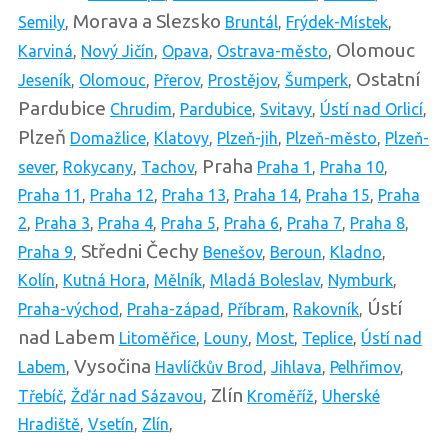
Morava a Slezsko
Semily
,
Bruntál
,
Frýdek-Místek
,
Olomouc
Karviná
,
Nový Jičín
,
Opava
,
Ostrava-město
,
Ostatní
Jeseník
,
Olomouc
,
Přerov
,
Prostějov
,
Šumperk
,
Pardubice
Chrudim
,
Pardubice
,
Svitavy
,
Ústí nad Orlicí
,
Plzeň
Domažlice
,
Klatovy
,
Plzeň-jih
,
Plzeň-město
,
Plzeň-
Praha
sever
,
Rokycany
,
Tachov
,
Praha 1
,
Praha 10
,
Praha 11
,
Praha 12
,
Praha 13
,
Praha 14
,
Praha 15
,
Praha
2
,
Praha 3
,
Praha 4
,
Praha 5
,
Praha 6
,
Praha 7
,
Praha 8
,
Středni Čechy
Praha 9
,
Benešov
,
Beroun
,
Kladno
,
Kolín
,
Kutná Hora
,
Mělník
,
Mladá Boleslav
,
Nymburk
,
Ústí
Praha-východ
,
Praha-západ
,
Příbram
,
Rakovník
,
nad Labem
Litoměřice
,
Louny
,
Most
,
Teplice
,
Ústí nad
Vysočina
Labem
,
Havlíčkův Brod
,
Jihlava
,
Pelhřimov
,
Zlín
Třebíč
,
Žďár nad Sázavou
,
Kroměříž
,
Uherské
Hradiště
,
Vsetín
,
Zlín
,