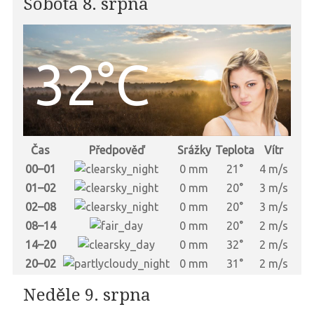
Sobota 8. srpna
32°C
Čas
Předpověď
Srážky
Teplota
Vítr
00–01
0 mm
21°
4 m/s
01–02
0 mm
20°
3 m/s
02–08
0 mm
20°
3 m/s
08–14
0 mm
20°
2 m/s
14–20
0 mm
32°
2 m/s
20–02
0 mm
31°
2 m/s
Neděle 9. srpna