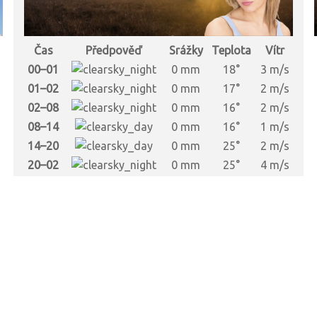
Čas
Předpověď
Srážky
Teplota
Vítr
s
00–01
0 mm
18°
3 m/s
s
01–02
0 mm
17°
2 m/s
s
02–08
0 mm
16°
2 m/s
s
08–14
0 mm
16°
1 m/s
s
14–20
0 mm
25°
2 m/s
s
20–02
0 mm
25°
4 m/s
s
s
s
s
s
s
s