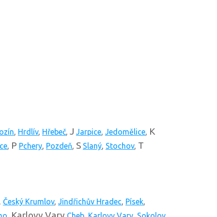
J
K
ozín
,
Hrdlív
,
Hřebeč
,
Jarpice
,
Jedomělice
,
P
S
T
ce
,
Pchery
,
Pozdeň
,
Slaný
,
Stochov
,
,
Český Krumlov
,
Jindřichův Hradec
,
Písek
,
Karlovy Vary
mo
,
Cheb
,
Karlovy Vary
,
Sokolov
,