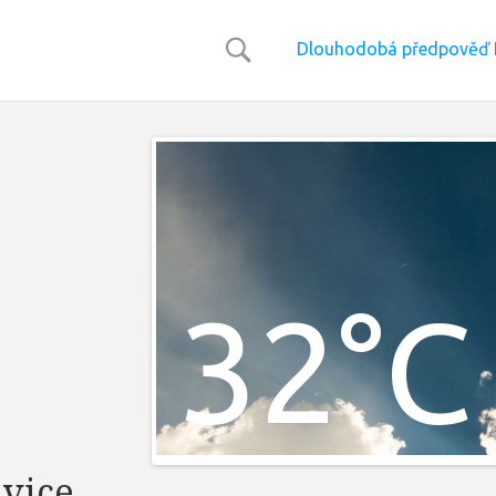
Dlouhodobá předpověď 
32°C
vice