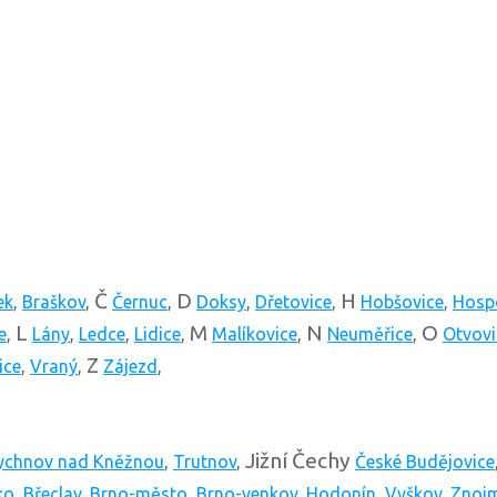
Č
D
H
ek
,
Braškov
,
Černuc
,
Doksy
,
Dřetovice
,
Hobšovice
,
Hosp
L
M
N
O
e
,
Lány
,
Ledce
,
Lidice
,
Malíkovice
,
Neuměřice
,
Otvovi
Z
ice
,
Vraný
,
Zájezd
,
Jižní Čechy
ychnov nad Kněžnou
,
Trutnov
,
České Budějovice
ko
,
Břeclav
,
Brno-město
,
Brno-venkov
,
Hodonín
,
Vyškov
,
Znoj