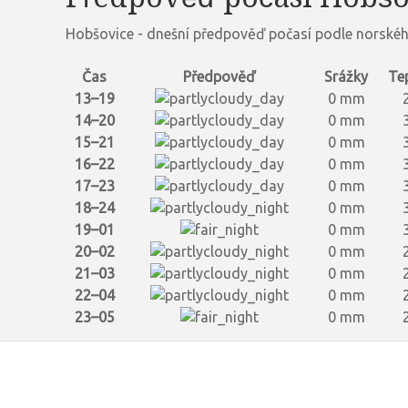
Hobšovice - dnešní předpověď počasí podle norskéh
Čas
Předpověď
Srážky
Te
13–19
0 mm
14–20
0 mm
15–21
0 mm
16–22
0 mm
17–23
0 mm
18–24
0 mm
19–01
0 mm
20–02
0 mm
21–03
0 mm
22–04
0 mm
23–05
0 mm