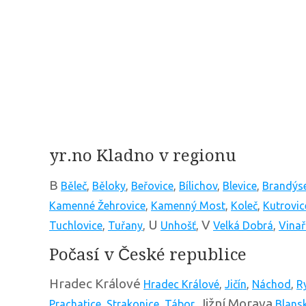
yr.no Kladno v regionu
B
Běleč
,
Běloky
,
Beřovice
,
Bílichov
,
Blevice
,
Brandýs
Kamenné Žehrovice
,
Kamenný Most
,
Koleč
,
Kutrovic
U
V
Tuchlovice
,
Tuřany
,
Unhošť
,
Velká Dobrá
,
Vinař
Počasí v České republice
Hradec Králové
Hradec Králové
,
Jičín
,
Náchod
,
R
Jižní Morava
Prachatice
,
Strakonice
,
Tábor
,
Blans