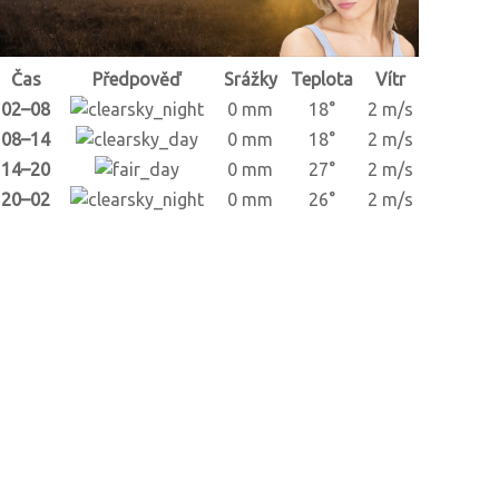
Čas
Předpověď
Srážky
Teplota
Vítr
02–08
0 mm
18°
2 m/s
08–14
0 mm
18°
2 m/s
14–20
0 mm
27°
2 m/s
20–02
0 mm
26°
2 m/s