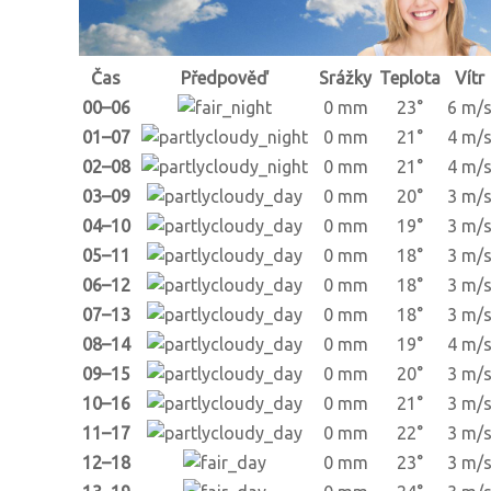
Čas
Předpověď
Srážky
Teplota
Vítr
00–06
0 mm
23°
6 m/
01–07
0 mm
21°
4 m/
02–08
0 mm
21°
4 m/
03–09
0 mm
20°
3 m/
04–10
0 mm
19°
3 m/
05–11
0 mm
18°
3 m/
06–12
0 mm
18°
3 m/
07–13
0 mm
18°
3 m/
08–14
0 mm
19°
4 m/
09–15
0 mm
20°
3 m/
10–16
0 mm
21°
3 m/
11–17
0 mm
22°
3 m/
12–18
0 mm
23°
3 m/