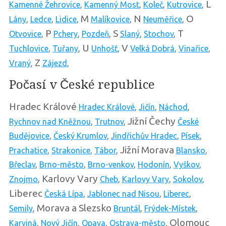
L
Kamenné Žehrovice
,
Kamenný Most
,
Koleč
,
Kutrovice
,
M
N
O
Lány
,
Ledce
,
Lidice
,
Malíkovice
,
Neuměřice
,
P
S
T
Otvovice
,
Pchery
,
Pozdeň
,
Slaný
,
Stochov
,
U
V
Tuchlovice
,
Tuřany
,
Unhošť
,
Velká Dobrá
,
Vinařice
,
Z
Vraný
,
Zájezd
,
Počasí v České republice
Hradec Králové
Hradec Králové
,
Jičín
,
Náchod
,
Jižní Čechy
Rychnov nad Kněžnou
,
Trutnov
,
České
Budějovice
,
Český Krumlov
,
Jindřichův Hradec
,
Písek
,
Jižní Morava
Prachatice
,
Strakonice
,
Tábor
,
Blansko
,
Břeclav
,
Brno-město
,
Brno-venkov
,
Hodonín
,
Vyškov
,
Karlovy Vary
Znojmo
,
Cheb
,
Karlovy Vary
,
Sokolov
,
Liberec
Česká Lípa
,
Jablonec nad Nisou
,
Liberec
,
Morava a Slezsko
Semily
,
Bruntál
,
Frýdek-Místek
,
Olomouc
Karviná
,
Nový Jičín
,
Opava
,
Ostrava-město
,