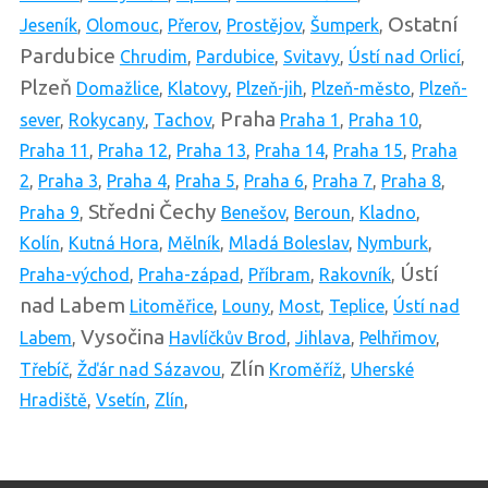
Ostatní
Jeseník
,
Olomouc
,
Přerov
,
Prostějov
,
Šumperk
,
Pardubice
Chrudim
,
Pardubice
,
Svitavy
,
Ústí nad Orlicí
,
Plzeň
Domažlice
,
Klatovy
,
Plzeň-jih
,
Plzeň-město
,
Plzeň-
Praha
sever
,
Rokycany
,
Tachov
,
Praha 1
,
Praha 10
,
Praha 11
,
Praha 12
,
Praha 13
,
Praha 14
,
Praha 15
,
Praha
2
,
Praha 3
,
Praha 4
,
Praha 5
,
Praha 6
,
Praha 7
,
Praha 8
,
Středni Čechy
Praha 9
,
Benešov
,
Beroun
,
Kladno
,
Kolín
,
Kutná Hora
,
Mělník
,
Mladá Boleslav
,
Nymburk
,
Ústí
Praha-východ
,
Praha-západ
,
Příbram
,
Rakovník
,
nad Labem
Litoměřice
,
Louny
,
Most
,
Teplice
,
Ústí nad
Vysočina
Labem
,
Havlíčkův Brod
,
Jihlava
,
Pelhřimov
,
Zlín
Třebíč
,
Žďár nad Sázavou
,
Kroměříž
,
Uherské
Hradiště
,
Vsetín
,
Zlín
,