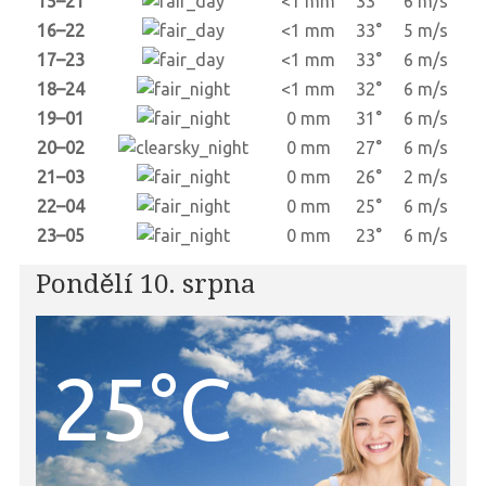
15–21
<1 mm
33°
6 m/s
16–22
<1 mm
33°
5 m/s
17–23
<1 mm
33°
6 m/s
18–24
<1 mm
32°
6 m/s
19–01
0 mm
31°
6 m/s
20–02
0 mm
27°
6 m/s
21–03
0 mm
26°
2 m/s
22–04
0 mm
25°
6 m/s
23–05
0 mm
23°
6 m/s
Pondělí 10. srpna
25°C