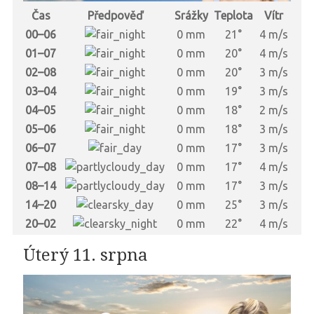
Čas
Předpověď
Srážky
Teplota
Vítr
00–06
0 mm
21°
4 m/s
01–07
0 mm
20°
4 m/s
02–08
0 mm
20°
3 m/s
03–04
0 mm
19°
3 m/s
04–05
0 mm
18°
2 m/s
05–06
0 mm
18°
3 m/s
06–07
0 mm
17°
3 m/s
07–08
0 mm
17°
4 m/s
08–14
0 mm
17°
3 m/s
14–20
0 mm
25°
3 m/s
20–02
0 mm
22°
4 m/s
Úterý 11. srpna