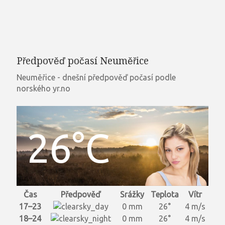
Předpověď počasí Neuměřice
Neuměřice - dnešní předpověď počasí podle
norského yr.no
26°C
Čas
Předpověď
Srážky
Teplota
Vítr
17–23
0 mm
26°
4 m/s
18–24
0 mm
26°
4 m/s