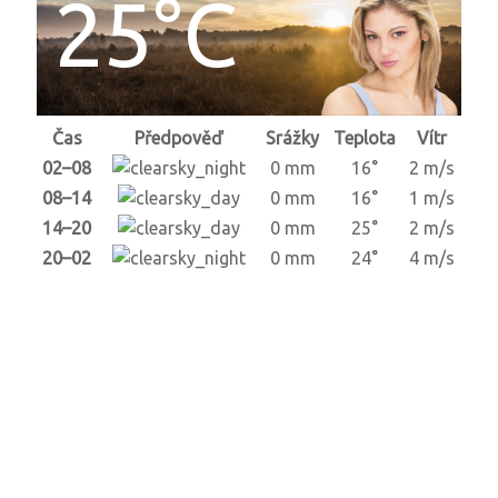
25°C
Čas
Předpověď
Srážky
Teplota
Vítr
02–08
0 mm
16°
2 m/s
08–14
0 mm
16°
1 m/s
14–20
0 mm
25°
2 m/s
20–02
0 mm
24°
4 m/s