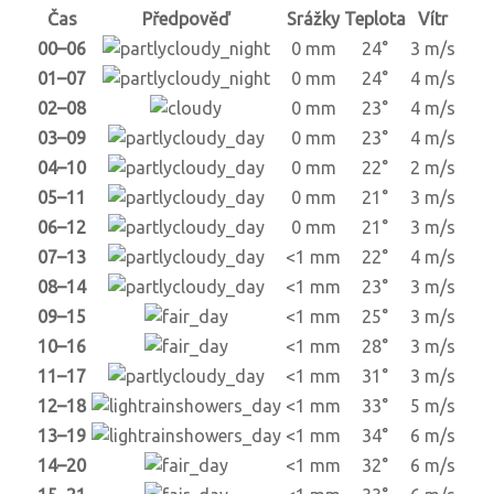
Čas
Předpověď
Srážky
Teplota
Vítr
00–06
0 mm
24°
3 m/s
01–07
0 mm
24°
4 m/s
02–08
0 mm
23°
4 m/s
03–09
0 mm
23°
4 m/s
04–10
0 mm
22°
2 m/s
05–11
0 mm
21°
3 m/s
06–12
0 mm
21°
3 m/s
07–13
<1 mm
22°
4 m/s
08–14
<1 mm
23°
3 m/s
09–15
<1 mm
25°
3 m/s
10–16
<1 mm
28°
3 m/s
11–17
<1 mm
31°
3 m/s
12–18
<1 mm
33°
5 m/s
13–19
<1 mm
34°
6 m/s
14–20
<1 mm
32°
6 m/s