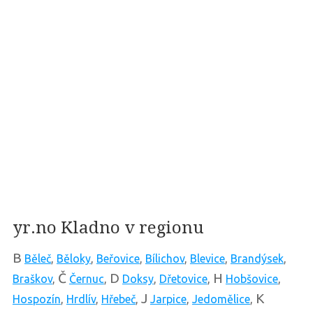
yr.no Kladno v regionu
B
Běleč
,
Běloky
,
Beřovice
,
Bílichov
,
Blevice
,
Brandýsek
,
Č
D
H
Braškov
,
Černuc
,
Doksy
,
Dřetovice
,
Hobšovice
,
J
K
Hospozín
,
Hrdlív
,
Hřebeč
,
Jarpice
,
Jedomělice
,