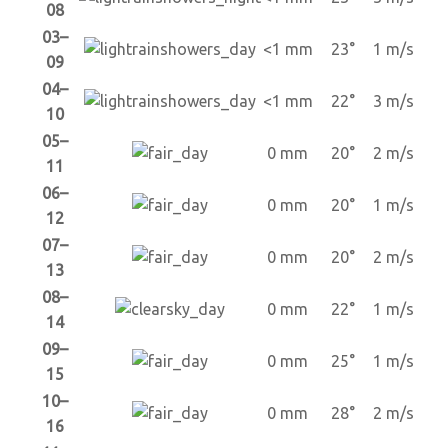
08
03–
<1 mm
23°
1 m/s
09
04–
<1 mm
22°
3 m/s
10
05–
0 mm
20°
2 m/s
11
06–
0 mm
20°
1 m/s
12
07–
0 mm
20°
2 m/s
13
08–
0 mm
22°
1 m/s
14
09–
0 mm
25°
1 m/s
15
10–
0 mm
28°
2 m/s
16