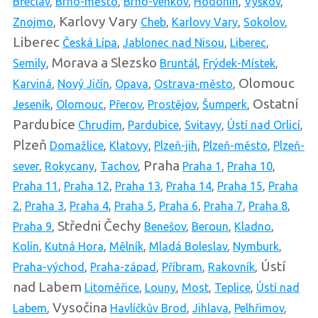
Břeclav
,
Brno-město
,
Brno-venkov
,
Hodonín
,
Vyškov
,
Karlovy Vary
Znojmo
,
Cheb
,
Karlovy Vary
,
Sokolov
,
Liberec
Česká Lípa
,
Jablonec nad Nisou
,
Liberec
,
Morava a Slezsko
Semily
,
Bruntál
,
Frýdek-Místek
,
Olomouc
Karviná
,
Nový Jičín
,
Opava
,
Ostrava-město
,
Ostatní
Jeseník
,
Olomouc
,
Přerov
,
Prostějov
,
Šumperk
,
Pardubice
Chrudim
,
Pardubice
,
Svitavy
,
Ústí nad Orlicí
,
Plzeň
Domažlice
,
Klatovy
,
Plzeň-jih
,
Plzeň-město
,
Plzeň-
Praha
sever
,
Rokycany
,
Tachov
,
Praha 1
,
Praha 10
,
Praha 11
,
Praha 12
,
Praha 13
,
Praha 14
,
Praha 15
,
Praha
2
,
Praha 3
,
Praha 4
,
Praha 5
,
Praha 6
,
Praha 7
,
Praha 8
,
Středni Čechy
Praha 9
,
Benešov
,
Beroun
,
Kladno
,
Kolín
,
Kutná Hora
,
Mělník
,
Mladá Boleslav
,
Nymburk
,
Ústí
Praha-východ
,
Praha-západ
,
Příbram
,
Rakovník
,
nad Labem
Litoměřice
,
Louny
,
Most
,
Teplice
,
Ústí nad
Vysočina
Labem
,
Havlíčkův Brod
,
Jihlava
,
Pelhřimov
,