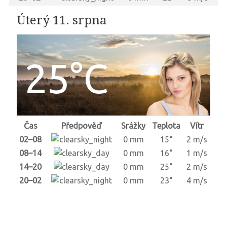
Úterý 11. srpna
25°C
Čas
Předpověď
Srážky
Teplota
Vítr
02–08
0 mm
15°
2 m/s
08–14
0 mm
16°
1 m/s
14–20
0 mm
25°
2 m/s
20–02
0 mm
23°
4 m/s