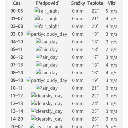
Čas
Předpověď
Srážky
Teplota
Vítr
00–06
0 mm
22°
5 m/s
01–07
0 mm
21°
4 m/s
02–08
0 mm
20°
4 m/s
03–09
0 mm
19°
3 m/s
04–10
0 mm
18°
3 m/s
05–11
0 mm
18°
2 m/s
06–12
0 mm
17°
3 m/s
07–13
0 mm
18°
4 m/s
08–14
0 mm
18°
4 m/s
09–10
0 mm
19°
3 m/s
10–11
0 mm
21°
3 m/s
11–12
0 mm
22°
3 m/s
12–13
0 mm
24°
3 m/s
13–14
0 mm
25°
3 m/s
14–20
0 mm
26°
3 m/s
20–02
0 mm
22°
5 m/s