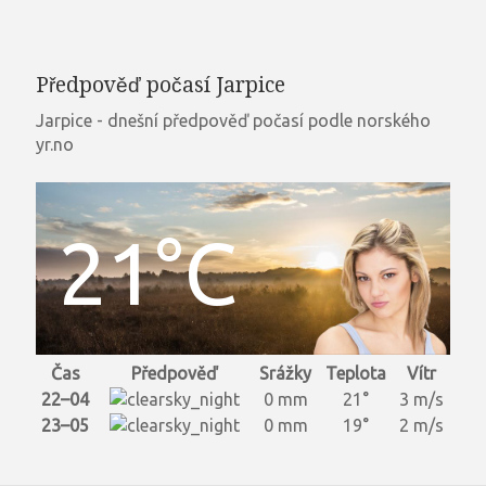
Předpověď počasí Jarpice
Jarpice - dnešní předpověď počasí podle norského
yr.no
21°C
Čas
Předpověď
Srážky
Teplota
Vítr
22–04
0 mm
21°
3 m/s
23–05
0 mm
19°
2 m/s