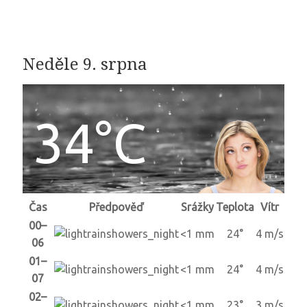
Neděle 9. srpna
34°C
Čas
Předpověď
Srážky
Teplota
Vítr
00–
<1 mm
24°
4 m/s
06
01–
<1 mm
24°
4 m/s
07
02–
<1 mm
23°
3 m/s