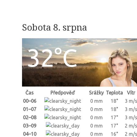
Sobota 8. srpna
32°C
Čas
Předpověď
Srážky
Teplota
Vítr
00–06
0 mm
18°
3 m/
01–07
0 mm
18°
3 m/
02–08
0 mm
17°
3 m/
03–09
0 mm
17°
2 m/
04–10
0 mm
16°
2 m/