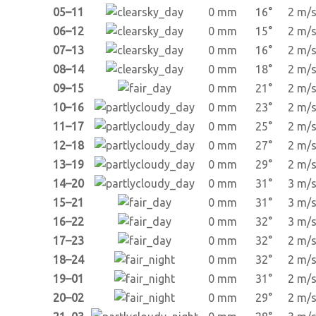
05–11
0 mm
16°
2 m/
06–12
0 mm
15°
2 m/
07–13
0 mm
16°
2 m/
08–14
0 mm
18°
2 m/
09–15
0 mm
21°
2 m/
10–16
0 mm
23°
2 m/
11–17
0 mm
25°
2 m/
12–18
0 mm
27°
2 m/
13–19
0 mm
29°
2 m/
14–20
0 mm
31°
3 m/
15–21
0 mm
31°
3 m/
16–22
0 mm
32°
3 m/
17–23
0 mm
32°
2 m/
18–24
0 mm
32°
2 m/
19–01
0 mm
31°
2 m/
20–02
0 mm
29°
2 m/