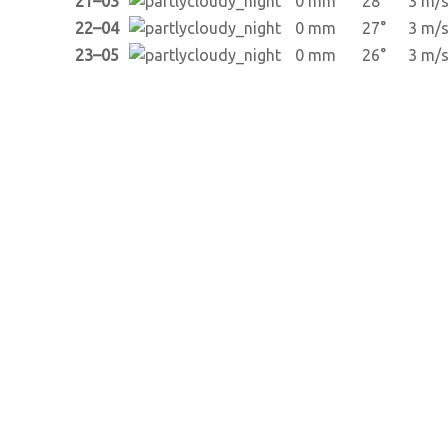
21–03
0 mm
28°
3 m/
22–04
0 mm
27°
3 m/
23–05
0 mm
26°
3 m/