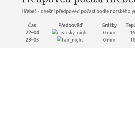
Hřebeč - dnešní předpověď počasí podle norského y
Čas
Předpověď
Srážky
Tepl
22–04
0 mm
19
23–05
0 mm
18