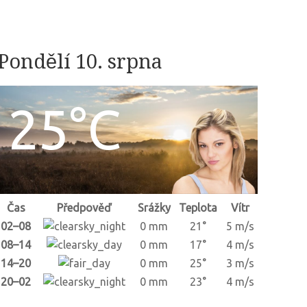
Pondělí 10. srpna
25°C
Čas
Předpověď
Srážky
Teplota
Vítr
02–08
0 mm
21°
5 m/s
08–14
0 mm
17°
4 m/s
14–20
0 mm
25°
3 m/s
20–02
0 mm
23°
4 m/s