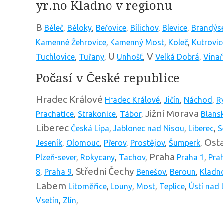
yr.no Kladno v regionu
B
Běleč
,
Běloky
,
Beřovice
,
Bílichov
,
Blevice
,
Brandýs
Kamenné Žehrovice
,
Kamenný Most
,
Koleč
,
Kutrovic
U
V
Tuchlovice
,
Tuřany
,
Unhošť
,
Velká Dobrá
,
Vinař
Počasí v České republice
Hradec Králové
Hradec Králové
,
Jičín
,
Náchod
,
R
Jižní Morava
Prachatice
,
Strakonice
,
Tábor
,
Blans
Liberec
Česká Lípa
,
Jablonec nad Nisou
,
Liberec
,
S
Osta
Jeseník
,
Olomouc
,
Přerov
,
Prostějov
,
Šumperk
,
Praha
Plzeň-sever
,
Rokycany
,
Tachov
,
Praha 1
,
Pra
Středni Čechy
8
,
Praha 9
,
Benešov
,
Beroun
,
Kladn
Labem
Litoměřice
,
Louny
,
Most
,
Teplice
,
Ústí nad
Vsetín
,
Zlín
,