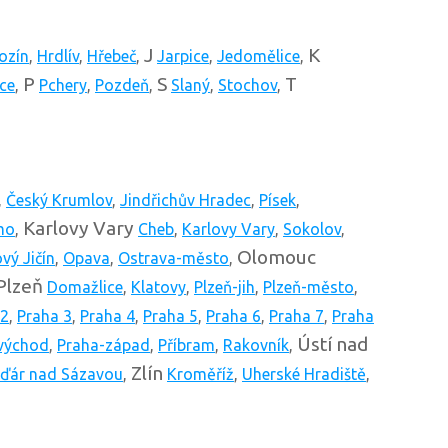
J
K
ozín
,
Hrdlív
,
Hřebeč
,
Jarpice
,
Jedomělice
,
P
S
T
ce
,
Pchery
,
Pozdeň
,
Slaný
,
Stochov
,
,
Český Krumlov
,
Jindřichův Hradec
,
Písek
,
Karlovy Vary
mo
,
Cheb
,
Karlovy Vary
,
Sokolov
,
Olomouc
vý Jičín
,
Opava
,
Ostrava-město
,
Plzeň
Domažlice
,
Klatovy
,
Plzeň-jih
,
Plzeň-město
,
 2
,
Praha 3
,
Praha 4
,
Praha 5
,
Praha 6
,
Praha 7
,
Praha
Ústí nad
východ
,
Praha-západ
,
Příbram
,
Rakovník
,
Zlín
ďár nad Sázavou
,
Kroměříž
,
Uherské Hradiště
,