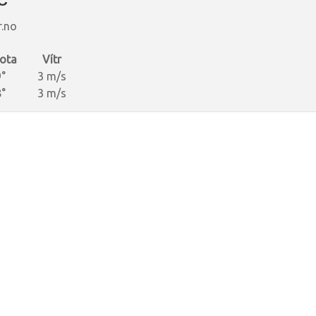
r.no
ota
Vítr
°
3 m/s
°
3 m/s