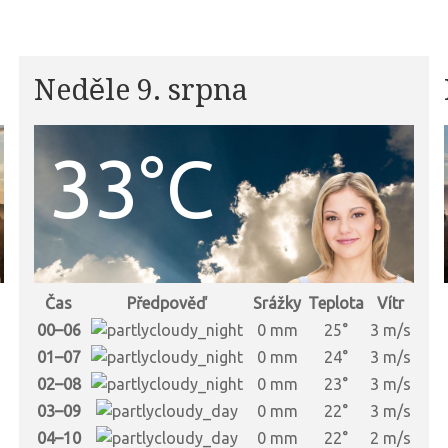
Neděle 9. srpna
33°C
Čas
Předpověď
Srážky
Teplota
Vítr
s
00–06
0 mm
25°
3 m/s
s
01–07
0 mm
24°
3 m/s
s
02–08
0 mm
23°
3 m/s
s
03–09
0 mm
22°
3 m/s
s
04–10
0 mm
22°
2 m/s