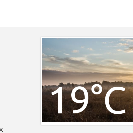
19°C
č