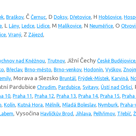
Č
D
H
ek
,
Braškov
,
Černuc
,
Doksy
,
Dřetovice
,
Hobšovice
,
Hosp
L
M
N
O
e
,
Lány
,
Ledce
,
Lidice
,
Malíkovice
,
Neuměřice
,
Otvovi
Z
ice
,
Vraný
,
Zájezd
,
Jižní Čechy
ychnov nad Kněžnou
,
Trutnov
,
České Budějovice
ko
,
Břeclav
,
Brno-město
,
Brno-venkov
,
Hodonín
,
Vyškov
,
Znoj
Morava a Slezsko
emily
,
Bruntál
,
Frýdek-Místek
,
Karviná
,
No
tní
Pardubice
Chrudim
,
Pardubice
,
Svitavy
,
Ústí nad Orlicí
,
ha 10
,
Praha 11
,
Praha 12
,
Praha 13
,
Praha 14
,
Praha 15
,
Praha
o
,
Kolín
,
Kutná Hora
,
Mělník
,
Mladá Boleslav
,
Nymburk
,
Praha-
Vysočina
 Labem
,
Havlíčkův Brod
,
Jihlava
,
Pelhřimov
,
Třebíč
,
Ž