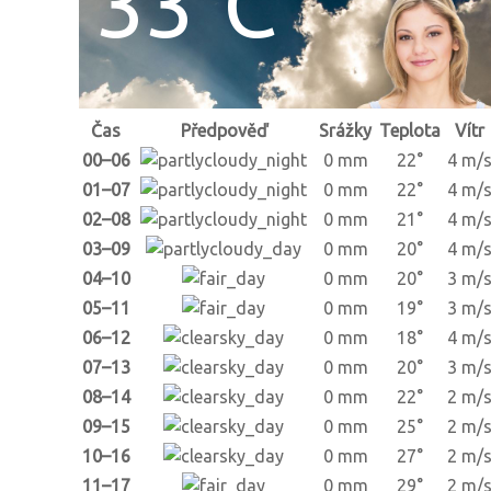
33°C
Čas
Předpověď
Srážky
Teplota
Vítr
00–06
0 mm
22°
4 m/
01–07
0 mm
22°
4 m/
02–08
0 mm
21°
4 m/
03–09
0 mm
20°
4 m/
04–10
0 mm
20°
3 m/
05–11
0 mm
19°
3 m/
06–12
0 mm
18°
4 m/
07–13
0 mm
20°
3 m/
08–14
0 mm
22°
2 m/
09–15
0 mm
25°
2 m/
10–16
0 mm
27°
2 m/
11–17
0 mm
29°
2 m/