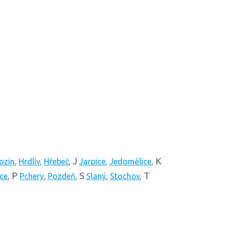
J
K
ozín
,
Hrdlív
,
Hřebeč
,
Jarpice
,
Jedomělice
,
P
S
T
ce
,
Pchery
,
Pozdeň
,
Slaný
,
Stochov
,