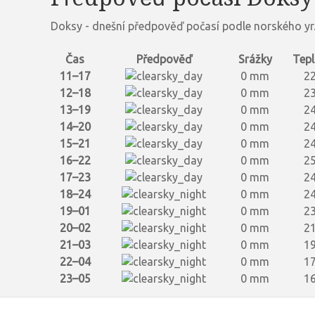
Doksy - dnešní předpověď počasí podle norského yr
Čas
Předpověď
Srážky
Tepl
11–17
0 mm
22
12–18
0 mm
23
13–19
0 mm
24
14–20
0 mm
24
15–21
0 mm
24
16–22
0 mm
25
17–23
0 mm
24
18–24
0 mm
24
19–01
0 mm
23
20–02
0 mm
21
21–03
0 mm
19
22–04
0 mm
17
23–05
0 mm
16