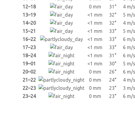
12–18
0 mm
31°
4 m/
13–19
<1 mm
32°
5 m/
14–20
<1 mm
32°
4 m/
15–21
<1 mm
33°
5 m/
16–22
<1 mm
33°
6 m/
17–23
<1 mm
33°
6 m/
18–24
<1 mm
31°
6 m/
19–01
<1 mm
30°
5 m/
20–02
0 mm
26°
6 m/
21–22
0 mm
24°
4 m/
22–23
0 mm
23°
3 m/
23–24
0 mm
23°
6 m/