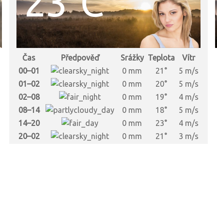
23°C
Čas
Předpověď
Srážky
Teplota
Vítr
s
00–01
0 mm
21°
5 m/s
s
01–02
0 mm
20°
5 m/s
s
02–08
0 mm
19°
4 m/s
s
08–14
0 mm
18°
5 m/s
s
14–20
0 mm
23°
4 m/s
s
20–02
0 mm
21°
3 m/s
s
s
s
s
s
s