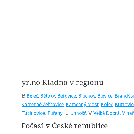
yr.no Kladno v regionu
B
Běleč
,
Běloky
,
Beřovice
,
Bílichov
,
Blevice
,
Brandýs
Kamenné Žehrovice
,
Kamenný Most
,
Koleč
,
Kutrovic
U
V
Tuchlovice
,
Tuřany
,
Unhošť
,
Velká Dobrá
,
Vinař
Počasí v České republice