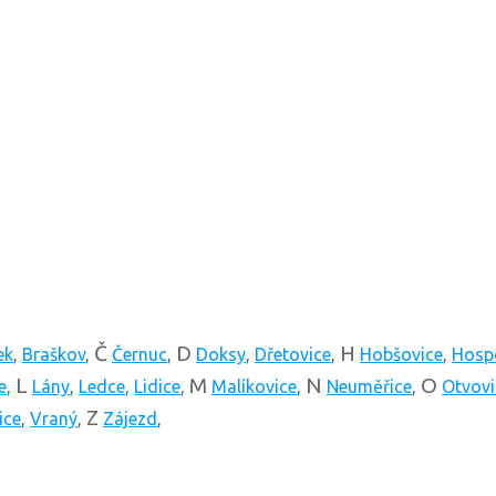
Č
D
H
ek
,
Braškov
,
Černuc
,
Doksy
,
Dřetovice
,
Hobšovice
,
Hosp
L
M
N
O
e
,
Lány
,
Ledce
,
Lidice
,
Malíkovice
,
Neuměřice
,
Otvovi
Z
ice
,
Vraný
,
Zájezd
,