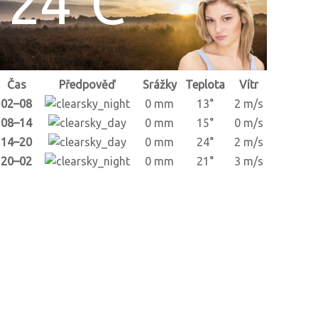
24°C
Čas
Předpověď
Srážky
Teplota
Vítr
02–08
0 mm
13°
2 m/s
08–14
0 mm
15°
0 m/s
14–20
0 mm
24°
2 m/s
20–02
0 mm
21°
3 m/s