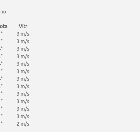
.no
ota
Vítr
°
3 m/s
°
3 m/s
°
3 m/s
°
3 m/s
°
3 m/s
°
3 m/s
°
3 m/s
°
3 m/s
°
3 m/s
°
3 m/s
°
3 m/s
°
3 m/s
°
2 m/s