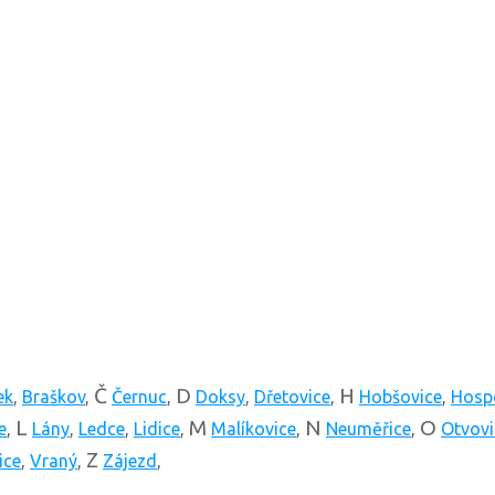
Č
D
H
ek
,
Braškov
,
Černuc
,
Doksy
,
Dřetovice
,
Hobšovice
,
Hosp
L
M
N
O
e
,
Lány
,
Ledce
,
Lidice
,
Malíkovice
,
Neuměřice
,
Otvovi
Z
ice
,
Vraný
,
Zájezd
,