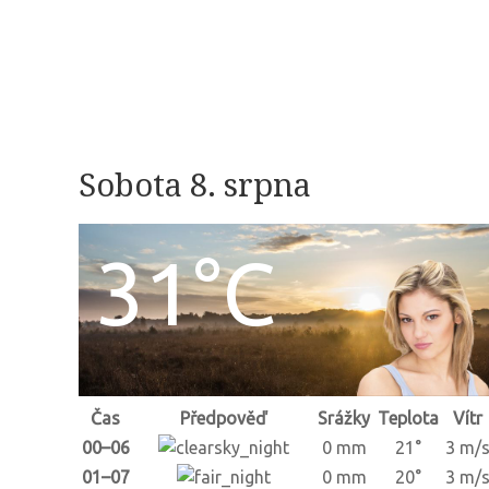
Sobota 8. srpna
31°C
Čas
Předpověď
Srážky
Teplota
Vítr
00–06
0 mm
21°
3 m/
01–07
0 mm
20°
3 m/