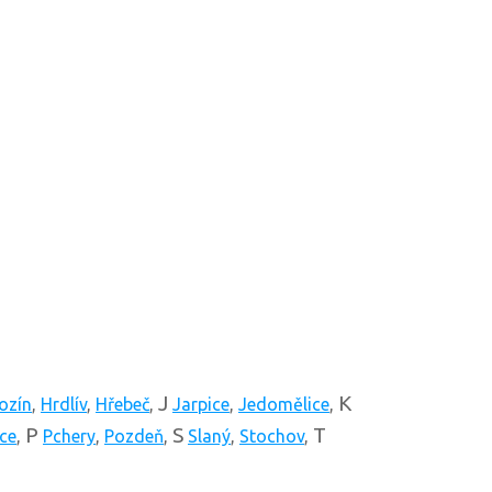
J
K
ozín
,
Hrdlív
,
Hřebeč
,
Jarpice
,
Jedomělice
,
P
S
T
ce
,
Pchery
,
Pozdeň
,
Slaný
,
Stochov
,