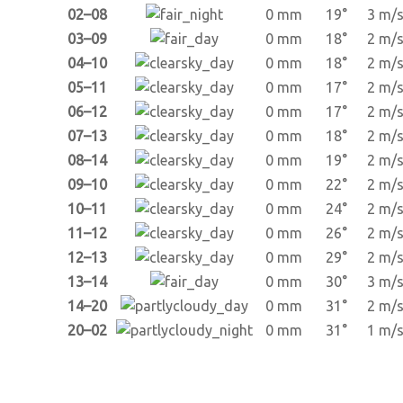
02–08
0 mm
19°
3 m/
03–09
0 mm
18°
2 m/
04–10
0 mm
18°
2 m/
05–11
0 mm
17°
2 m/
06–12
0 mm
17°
2 m/
07–13
0 mm
18°
2 m/
08–14
0 mm
19°
2 m/
09–10
0 mm
22°
2 m/
10–11
0 mm
24°
2 m/
11–12
0 mm
26°
2 m/
12–13
0 mm
29°
2 m/
13–14
0 mm
30°
3 m/
14–20
0 mm
31°
2 m/
20–02
0 mm
31°
1 m/