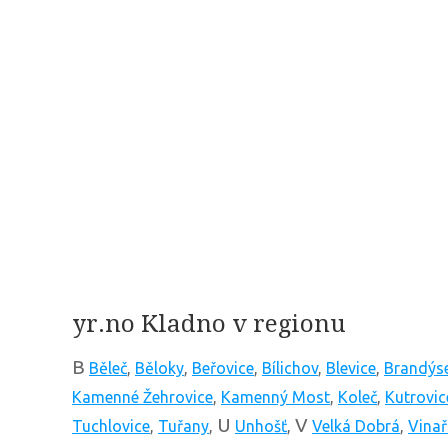
yr.no Kladno v regionu
B
Běleč
,
Běloky
,
Beřovice
,
Bílichov
,
Blevice
,
Brandýs
Kamenné Žehrovice
,
Kamenný Most
,
Koleč
,
Kutrovic
U
V
Tuchlovice
,
Tuřany
,
Unhošť
,
Velká Dobrá
,
Vinař