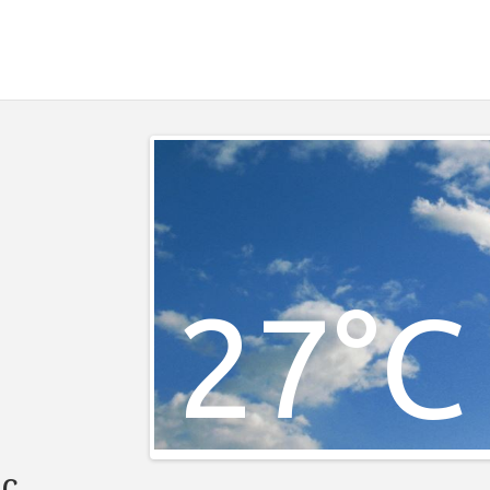
27°C
c