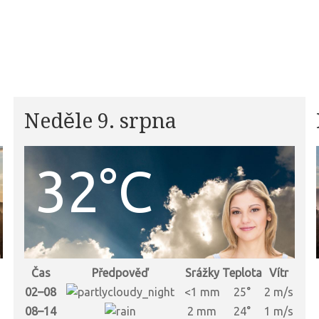
Neděle 9. srpna
32°C
Čas
Předpověď
Srážky
Teplota
Vítr
s
02–08
<1 mm
25°
2 m/s
s
08–14
2 mm
24°
1 m/s