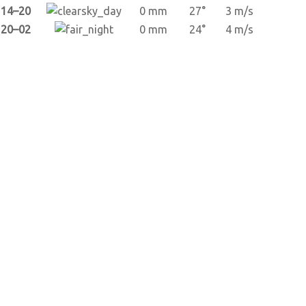
14–20
0 mm
27°
3 m/s
20–02
0 mm
24°
4 m/s