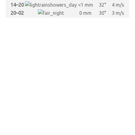
s
14–20
<1 mm
32°
4 m/s
s
20–02
0 mm
30°
3 m/s
s
s
s
s
s
s
s
s
s
s
s
s