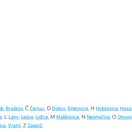
Č
D
H
ek
,
Braškov
,
Černuc
,
Doksy
,
Dřetovice
,
Hobšovice
,
Hosp
L
M
N
O
e
,
Lány
,
Ledce
,
Lidice
,
Malíkovice
,
Neuměřice
,
Otvovi
Z
ice
,
Vraný
,
Zájezd
,