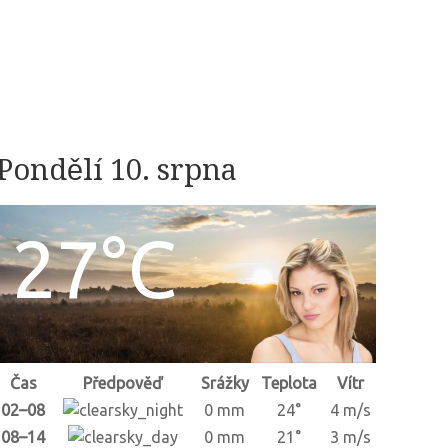
Pondělí 10. srpna
27°C
Čas
Předpověď
Srážky
Teplota
Vítr
02–08
0 mm
24°
4 m/s
08–14
0 mm
21°
3 m/s