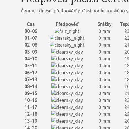
Černuc - dnešní předpověď počasí podle norského y
Čas
Předpověď
Srážky
Tepl
00–06
0 mm
23
01–07
0 mm
22
02–08
0 mm
21
03–09
0 mm
20
04–10
0 mm
19
05–11
0 mm
18
06–12
0 mm
18
07–13
0 mm
18
08–14
0 mm
20
09–15
0 mm
21
10–16
0 mm
22
11–17
0 mm
24
12–18
0 mm
25
13–19
0 mm
26
14–20
0 mm
26