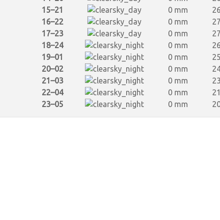
15–21
0 mm
26
16–22
0 mm
27
17–23
0 mm
27
18–24
0 mm
26
19–01
0 mm
25
20–02
0 mm
24
21–03
0 mm
23
22–04
0 mm
21
23–05
0 mm
20