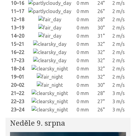
10–16
0 mm
24°
2 m/s
11–17
0 mm
26°
2 m/s
12–18
0 mm
28°
2 m/s
13–19
0 mm
30°
2 m/s
14–20
0 mm
31°
2 m/s
15–21
0 mm
32°
2 m/s
16–22
0 mm
32°
2 m/s
17–23
0 mm
32°
2 m/s
18–24
0 mm
32°
2 m/s
19–01
0 mm
32°
2 m/s
20–02
0 mm
30°
2 m/s
21–22
0 mm
28°
3 m/s
22–23
0 mm
27°
3 m/s
23–24
0 mm
26°
3 m/s
Neděle 9. srpna