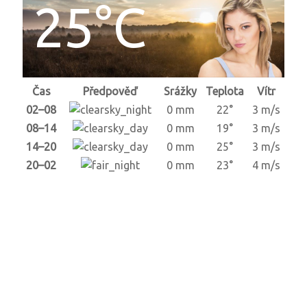
25°C
Čas
Předpověď
Srážky
Teplota
Vítr
02–08
0 mm
22°
3 m/s
08–14
0 mm
19°
3 m/s
14–20
0 mm
25°
3 m/s
20–02
0 mm
23°
4 m/s