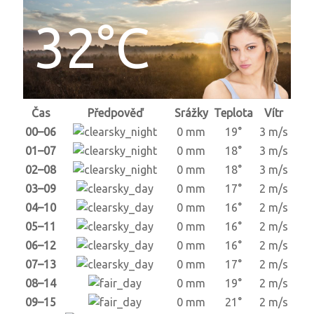
32°C
Čas
Předpověď
Srážky
Teplota
Vítr
00–06
0 mm
19°
3 m/s
01–07
0 mm
18°
3 m/s
02–08
0 mm
18°
3 m/s
03–09
0 mm
17°
2 m/s
04–10
0 mm
16°
2 m/s
05–11
0 mm
16°
2 m/s
06–12
0 mm
16°
2 m/s
07–13
0 mm
17°
2 m/s
08–14
0 mm
19°
2 m/s
09–15
0 mm
21°
2 m/s