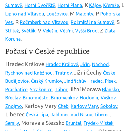
K
L
Šumavě
,
Horní Dvořiště
,
Horní Planá
,
Kájov
,
Křemže
,
M
P
Lipno nad Vltavou
,
Loučovice
,
Malonty
,
Pohorská
R
S
Ves
,
Rožmberk nad Vltavou
,
Rožmitál na Šumavě
,
V
Z
Střítež
,
Světlík
,
Velešín
,
Větřní
,
Vyšší Brod
,
Zlatá
Koruna
,
Počasí v České republice
Hradec Králové
Hradec Králové
,
Jičín
,
Náchod
,
Jižní Čechy
Rychnov nad Kněžnou
,
Trutnov
,
České
Budějovice
,
Český Krumlov
,
Jindřichův Hradec
,
Písek
,
Jižní Morava
Prachatice
,
Strakonice
,
Tábor
,
Blansko
,
Břeclav
,
Brno-město
,
Brno-venkov
,
Hodonín
,
Vyškov
,
Karlovy Vary
Znojmo
,
Cheb
,
Karlovy Vary
,
Sokolov
,
Liberec
Česká Lípa
,
Jablonec nad Nisou
,
Liberec
,
Morava a Slezsko
Semily
,
Bruntál
,
Frýdek-Místek
,