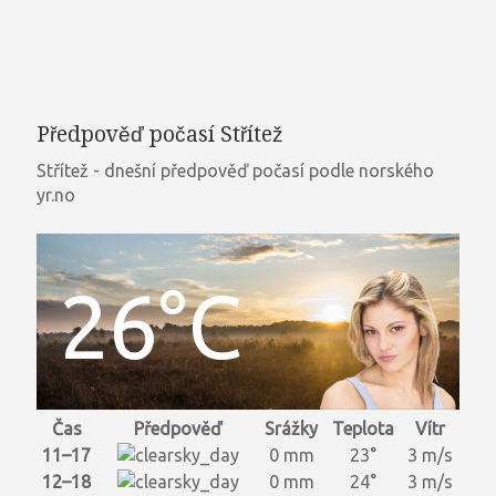
Předpověď počasí Střítež
Střítež - dnešní předpověď počasí podle norského
yr.no
26°C
Čas
Předpověď
Srážky
Teplota
Vítr
11–17
0 mm
23°
3 m/s
12–18
0 mm
24°
3 m/s