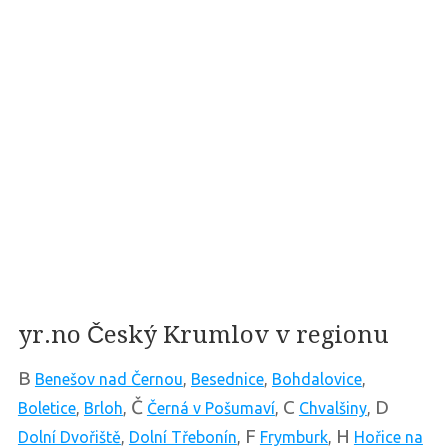
yr.no Český Krumlov v regionu
B
Benešov nad Černou
,
Besednice
,
Bohdalovice
,
Č
C
D
Boletice
,
Brloh
,
Černá v Pošumaví
,
Chvalšiny
,
F
H
Dolní Dvořiště
,
Dolní Třebonín
,
Frymburk
,
Hořice na