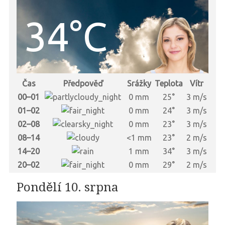
34°C
Čas
Předpověď
Srážky
Teplota
Vítr
00–01
0 mm
25°
3 m/s
01–02
0 mm
24°
3 m/s
02–08
0 mm
23°
3 m/s
08–14
<1 mm
23°
2 m/s
14–20
1 mm
34°
3 m/s
20–02
0 mm
29°
2 m/s
Pondělí 10. srpna