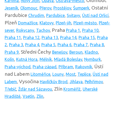
Olomouc
Karviná
,
Nový Jičín
,
Opava
,
Ostrava-město
,
Ostatní
Jeseník
,
Olomouc
,
Přerov
,
Prostějov
,
Šumperk
,
Pardubice
Chrudim
,
Pardubice
,
Svitavy
,
Ústí nad Orlicí
,
Plzeň
Domažlice
,
Klatovy
,
Plzeň-jih
,
Plzeň-město
,
Plzeň-
Praha
sever
,
Rokycany
,
Tachov
,
Praha 1
,
Praha 10
,
Praha 11
,
Praha 12
,
Praha 13
,
Praha 14
,
Praha 15
,
Praha
2
,
Praha 3
,
Praha 4
,
Praha 5
,
Praha 6
,
Praha 7
,
Praha 8
,
Středni Čechy
Praha 9
,
Benešov
,
Beroun
,
Kladno
,
Kolín
,
Kutná Hora
,
Mělník
,
Mladá Boleslav
,
Nymburk
,
Ústí
Praha-východ
,
Praha-západ
,
Příbram
,
Rakovník
,
nad Labem
Litoměřice
,
Louny
,
Most
,
Teplice
,
Ústí nad
Vysočina
Labem
,
Havlíčkův Brod
,
Jihlava
,
Pelhřimov
,
Zlín
Třebíč
,
Žďár nad Sázavou
,
Kroměříž
,
Uherské
Hradiště
,
Vsetín
,
Zlín
,