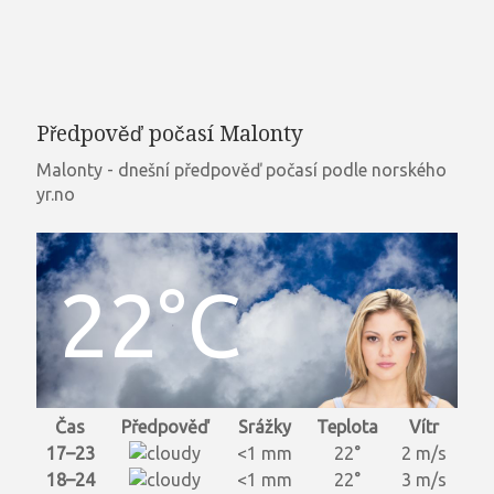
Předpověď počasí Malonty
Malonty - dnešní předpověď počasí podle norského
yr.no
22°C
Čas
Předpověď
Srážky
Teplota
Vítr
17–23
<1 mm
22°
2 m/s
18–24
<1 mm
22°
3 m/s