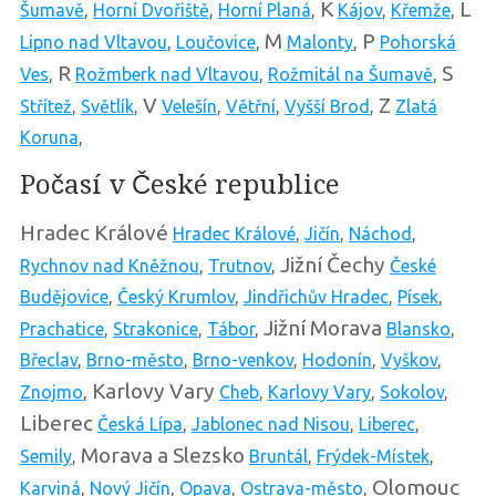
K
L
Šumavě
,
Horní Dvořiště
,
Horní Planá
,
Kájov
,
Křemže
,
M
P
Lipno nad Vltavou
,
Loučovice
,
Malonty
,
Pohorská
R
S
Ves
,
Rožmberk nad Vltavou
,
Rožmitál na Šumavě
,
V
Z
Střítež
,
Světlík
,
Velešín
,
Větřní
,
Vyšší Brod
,
Zlatá
Koruna
,
Počasí v České republice
Hradec Králové
Hradec Králové
,
Jičín
,
Náchod
,
Jižní Čechy
Rychnov nad Kněžnou
,
Trutnov
,
České
Budějovice
,
Český Krumlov
,
Jindřichův Hradec
,
Písek
,
Jižní Morava
Prachatice
,
Strakonice
,
Tábor
,
Blansko
,
Břeclav
,
Brno-město
,
Brno-venkov
,
Hodonín
,
Vyškov
,
Karlovy Vary
Znojmo
,
Cheb
,
Karlovy Vary
,
Sokolov
,
Liberec
Česká Lípa
,
Jablonec nad Nisou
,
Liberec
,
Morava a Slezsko
Semily
,
Bruntál
,
Frýdek-Místek
,
Olomouc
Karviná
,
Nový Jičín
,
Opava
,
Ostrava-město
,