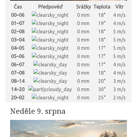
Čas
Předpověď
Srážky
Teplota
Vítr
00–06
0 mm
18°
4 m/s
01–07
0 mm
19°
4 m/s
02–08
0 mm
18°
5 m/s
03–04
0 mm
18°
5 m/s
04–05
0 mm
17°
5 m/s
05–06
0 mm
17°
5 m/s
06–07
0 mm
17°
4 m/s
07–08
0 mm
18°
4 m/s
08–14
0 mm
20°
3 m/s
14–20
0 mm
30°
3 m/s
20–02
0 mm
25°
2 m/s
Neděle 9. srpna