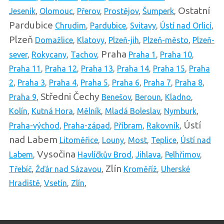
Ostatní
Jeseník
,
Olomouc
,
Přerov
,
Prostějov
,
Šumperk
,
Pardubice
Chrudim
,
Pardubice
,
Svitavy
,
Ústí nad Orlicí
,
Plzeň
Domažlice
,
Klatovy
,
Plzeň-jih
,
Plzeň-město
,
Plzeň-
Praha
sever
,
Rokycany
,
Tachov
,
Praha 1
,
Praha 10
,
Praha 11
,
Praha 12
,
Praha 13
,
Praha 14
,
Praha 15
,
Praha
2
,
Praha 3
,
Praha 4
,
Praha 5
,
Praha 6
,
Praha 7
,
Praha 8
,
Středni Čechy
Praha 9
,
Benešov
,
Beroun
,
Kladno
,
Kolín
,
Kutná Hora
,
Mělník
,
Mladá Boleslav
,
Nymburk
,
Ústí
Praha-východ
,
Praha-západ
,
Příbram
,
Rakovník
,
nad Labem
Litoměřice
,
Louny
,
Most
,
Teplice
,
Ústí nad
Vysočina
Labem
,
Havlíčkův Brod
,
Jihlava
,
Pelhřimov
,
Zlín
Třebíč
,
Žďár nad Sázavou
,
Kroměříž
,
Uherské
Hradiště
,
Vsetín
,
Zlín
,