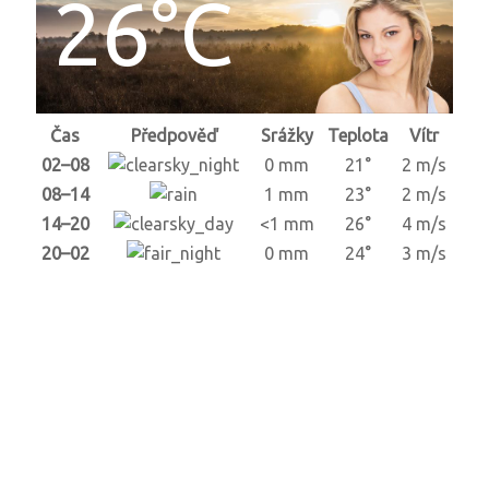
26°C
Čas
Předpověď
Srážky
Teplota
Vítr
02–08
0 mm
21°
2 m/s
08–14
1 mm
23°
2 m/s
14–20
<1 mm
26°
4 m/s
20–02
0 mm
24°
3 m/s