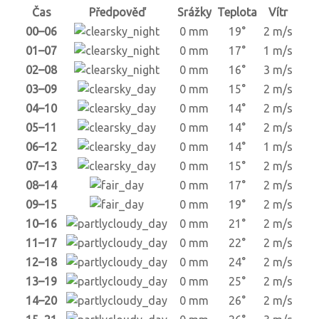
Čas
Předpověď
Srážky
Teplota
Vítr
00–06
0 mm
19°
2 m/s
01–07
0 mm
17°
1 m/s
02–08
0 mm
16°
3 m/s
03–09
0 mm
15°
2 m/s
04–10
0 mm
14°
2 m/s
05–11
0 mm
14°
2 m/s
06–12
0 mm
14°
1 m/s
07–13
0 mm
15°
2 m/s
08–14
0 mm
17°
2 m/s
09–15
0 mm
19°
2 m/s
10–16
0 mm
21°
2 m/s
11–17
0 mm
22°
2 m/s
12–18
0 mm
24°
2 m/s
13–19
0 mm
25°
2 m/s
14–20
0 mm
26°
2 m/s