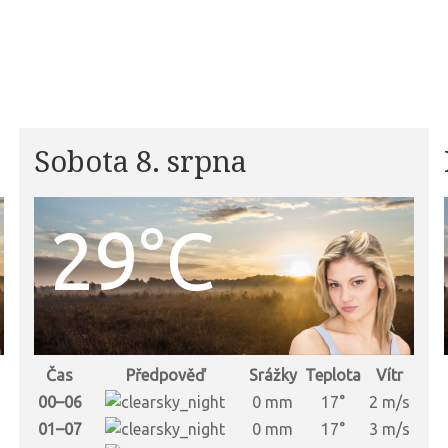
Sobota 8. srpna
29°C
Čas
Předpověď
Srážky
Teplota
Vítr
00–06
0 mm
17°
2 m/s
01–07
0 mm
17°
3 m/s