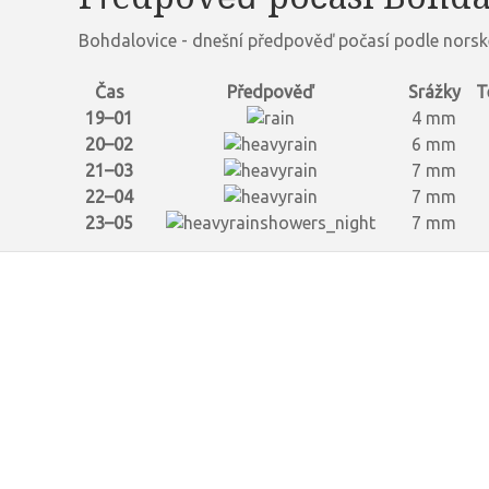
Bohdalovice - dnešní předpověď počasí podle norsk
Čas
Předpověď
Srážky
T
19–01
4 mm
20–02
6 mm
21–03
7 mm
22–04
7 mm
23–05
7 mm