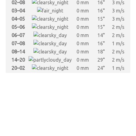
02–08
0 mm
16°
3 m/s
03–04
0 mm
16°
3 m/s
04–05
0 mm
15°
3 m/s
05–06
0 mm
15°
2 m/s
06–07
0 mm
14°
2 m/s
07–08
0 mm
16°
1 m/s
08–14
0 mm
18°
2 m/s
14–20
0 mm
29°
2 m/s
20–02
0 mm
24°
1 m/s