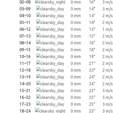
02–08
0 mm
16°
3 m/s
03–09
0 mm
14°
3 m/s
04–10
0 mm
14°
2 m/s
05–11
0 mm
14°
2 m/s
06–12
0 mm
13°
1 m/s
07–13
0 mm
15°
2 m/s
08–14
0 mm
16°
2 m/s
09–15
0 mm
18°
2 m/s
10–16
0 mm
19°
2 m/s
11–17
0 mm
21°
2 m/s
12–18
0 mm
23°
2 m/s
13–19
0 mm
24°
2 m/s
14–20
0 mm
24°
2 m/s
15–21
0 mm
25°
3 m/s
16–22
0 mm
25°
3 m/s
17–23
0 mm
25°
3 m/s
18–24
0 mm
25°
3 m/s