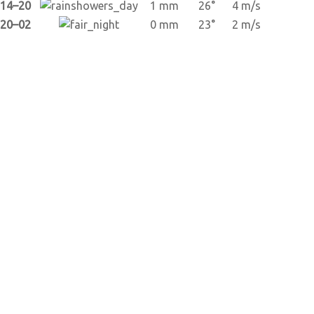
14–20
1 mm
26°
4 m/s
20–02
0 mm
23°
2 m/s