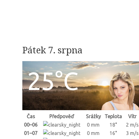
Pátek 7. srpna
25°C
Čas
Předpověď
Srážky
Teplota
Vítr
00–06
0 mm
18°
2 m/s
01–07
0 mm
16°
3 m/s