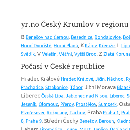
yr.no Český Krumlov v regionu
B
Benešov nad Černou
,
Besednice
,
Bohdalovice
,
Bol
K
L
Horní Dvořiště
,
Horní Planá
,
Kájov
,
Křemže
,
Lip
V
Z
Světlík
,
Velešín
,
Větřní
,
Vyšší Brod
,
Zlatá Korun
Počasí v České republice
Hradec Králové
Hradec Králové
,
Jičín
,
Náchod
,
R
Jižní Morava
Prachatice
,
Strakonice
,
Tábor
,
Blans
Liberec
Česká Lípa
,
Jablonec nad Nisou
,
Liberec
,
S
Osta
Jeseník
,
Olomouc
,
Přerov
,
Prostějov
,
Šumperk
,
Praha
Plzeň-sever
,
Rokycany
,
Tachov
,
Praha 1
,
Pra
Středni Čechy
8
,
Praha 9
,
Benešov
,
Beroun
,
Kladn
Labem
Litoměřice
,
Louny
,
Most
,
Teplice
,
Ústí nad