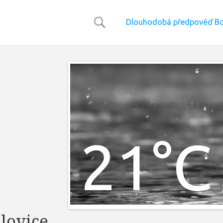
Dlouhodobá předpověď Bo
21°C
lovice