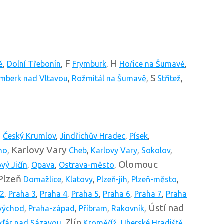
F
H
ě
,
Dolní Třebonín
,
Frymburk
,
Hořice na Šumavě
,
S
mberk nad Vltavou
,
Rožmitál na Šumavě
,
Střítež
,
,
Český Krumlov
,
Jindřichův Hradec
,
Písek
,
Karlovy Vary
mo
,
Cheb
,
Karlovy Vary
,
Sokolov
,
Olomouc
vý Jičín
,
Opava
,
Ostrava-město
,
Plzeň
Domažlice
,
Klatovy
,
Plzeň-jih
,
Plzeň-město
,
 2
,
Praha 3
,
Praha 4
,
Praha 5
,
Praha 6
,
Praha 7
,
Praha
Ústí nad
východ
,
Praha-západ
,
Příbram
,
Rakovník
,
Zlín
ďár nad Sázavou
,
Kroměříž
,
Uherské Hradiště
,