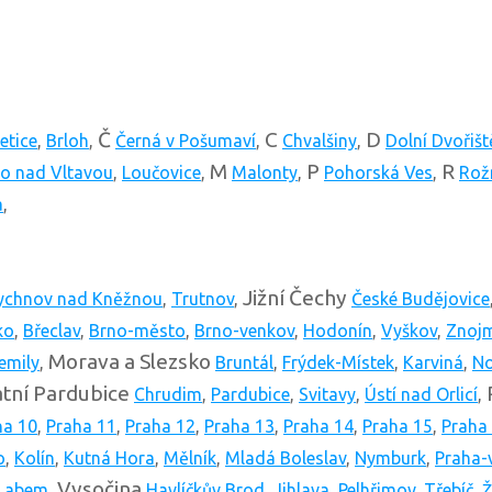
Č
C
D
etice
,
Brloh
,
Černá v Pošumaví
,
Chvalšiny
,
Dolní Dvořišt
M
P
R
no nad Vltavou
,
Loučovice
,
Malonty
,
Pohorská Ves
,
Rož
a
,
Jižní Čechy
ychnov nad Kněžnou
,
Trutnov
,
České Budějovice
ko
,
Břeclav
,
Brno-město
,
Brno-venkov
,
Hodonín
,
Vyškov
,
Znoj
Morava a Slezsko
emily
,
Bruntál
,
Frýdek-Místek
,
Karviná
,
No
tní
Pardubice
Chrudim
,
Pardubice
,
Svitavy
,
Ústí nad Orlicí
,
ha 10
,
Praha 11
,
Praha 12
,
Praha 13
,
Praha 14
,
Praha 15
,
Praha
o
,
Kolín
,
Kutná Hora
,
Mělník
,
Mladá Boleslav
,
Nymburk
,
Praha-
Vysočina
 Labem
,
Havlíčkův Brod
,
Jihlava
,
Pelhřimov
,
Třebíč
,
Ž