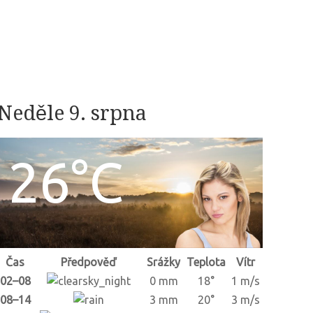
Neděle 9. srpna
26°C
Čas
Předpověď
Srážky
Teplota
Vítr
02–08
0 mm
18°
1 m/s
08–14
3 mm
20°
3 m/s