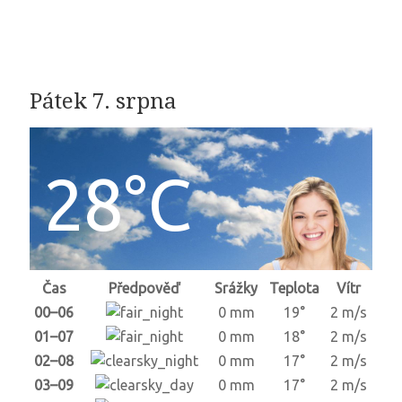
Pátek 7. srpna
28°C
Čas
Předpověď
Srážky
Teplota
Vítr
00–06
0 mm
19°
2 m/s
01–07
0 mm
18°
2 m/s
02–08
0 mm
17°
2 m/s
03–09
0 mm
17°
2 m/s