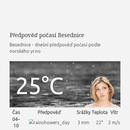
Předpověď počasí Besednice
Besednice - dnešní předpověď počasí podle
norského yr.no
25°C
Čas
Předpověď
Srážky
Teplota
Vítr
04–
3 mm
22°
2 m/s
10