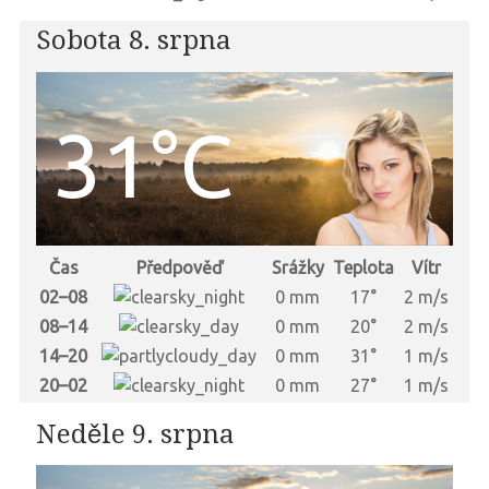
Sobota 8. srpna
31°C
Čas
Předpověď
Srážky
Teplota
Vítr
02–08
0 mm
17°
2 m/s
08–14
0 mm
20°
2 m/s
14–20
0 mm
31°
1 m/s
20–02
0 mm
27°
1 m/s
Neděle 9. srpna