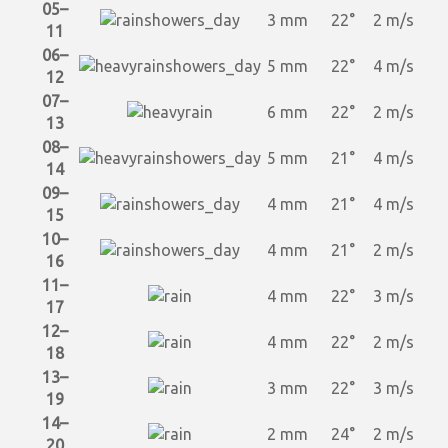
05–
3 mm
22°
2 m/s
11
06–
5 mm
22°
4 m/s
12
07–
6 mm
22°
2 m/s
13
08–
5 mm
21°
4 m/s
14
09–
4 mm
21°
4 m/s
15
10–
4 mm
21°
2 m/s
16
11–
4 mm
22°
3 m/s
17
12–
4 mm
22°
2 m/s
18
13–
3 mm
22°
3 m/s
19
14–
2 mm
24°
2 m/s
20