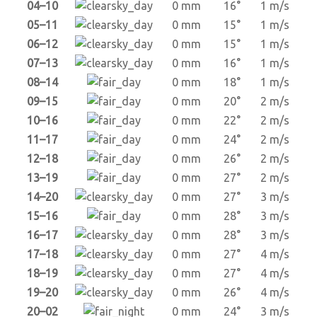
04–10
0 mm
16°
1 m/s
05–11
0 mm
15°
1 m/s
06–12
0 mm
15°
1 m/s
07–13
0 mm
16°
1 m/s
08–14
0 mm
18°
1 m/s
09–15
0 mm
20°
2 m/s
10–16
0 mm
22°
2 m/s
11–17
0 mm
24°
2 m/s
12–18
0 mm
26°
2 m/s
13–19
0 mm
27°
2 m/s
14–20
0 mm
27°
3 m/s
15–16
0 mm
28°
3 m/s
16–17
0 mm
28°
3 m/s
17–18
0 mm
27°
4 m/s
18–19
0 mm
27°
4 m/s
19–20
0 mm
26°
4 m/s
20–02
0 mm
24°
3 m/s