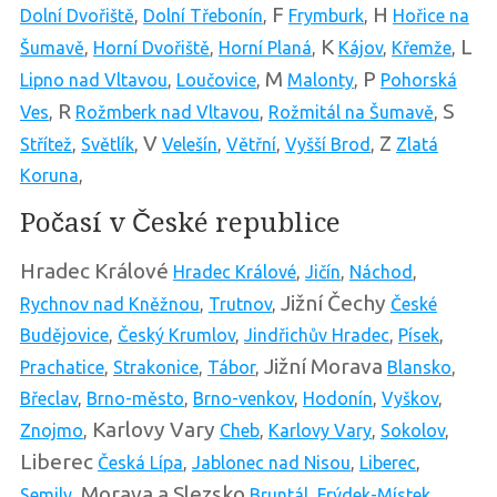
F
H
Dolní Dvořiště
,
Dolní Třebonín
,
Frymburk
,
Hořice na
K
L
Šumavě
,
Horní Dvořiště
,
Horní Planá
,
Kájov
,
Křemže
,
M
P
Lipno nad Vltavou
,
Loučovice
,
Malonty
,
Pohorská
R
S
Ves
,
Rožmberk nad Vltavou
,
Rožmitál na Šumavě
,
V
Z
Střítež
,
Světlík
,
Velešín
,
Větřní
,
Vyšší Brod
,
Zlatá
Koruna
,
Počasí v České republice
Hradec Králové
Hradec Králové
,
Jičín
,
Náchod
,
Jižní Čechy
Rychnov nad Kněžnou
,
Trutnov
,
České
Budějovice
,
Český Krumlov
,
Jindřichův Hradec
,
Písek
,
Jižní Morava
Prachatice
,
Strakonice
,
Tábor
,
Blansko
,
Břeclav
,
Brno-město
,
Brno-venkov
,
Hodonín
,
Vyškov
,
Karlovy Vary
Znojmo
,
Cheb
,
Karlovy Vary
,
Sokolov
,
Liberec
Česká Lípa
,
Jablonec nad Nisou
,
Liberec
,
Morava a Slezsko
Semily
,
Bruntál
,
Frýdek-Místek
,