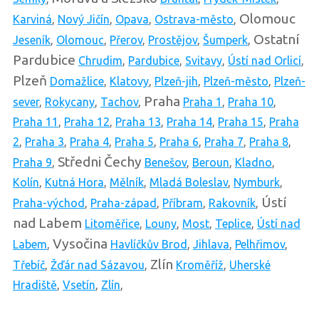
Olomouc
Karviná
,
Nový Jičín
,
Opava
,
Ostrava-město
,
Ostatní
Jeseník
,
Olomouc
,
Přerov
,
Prostějov
,
Šumperk
,
Pardubice
Chrudim
,
Pardubice
,
Svitavy
,
Ústí nad Orlicí
,
Plzeň
Domažlice
,
Klatovy
,
Plzeň-jih
,
Plzeň-město
,
Plzeň-
Praha
sever
,
Rokycany
,
Tachov
,
Praha 1
,
Praha 10
,
Praha 11
,
Praha 12
,
Praha 13
,
Praha 14
,
Praha 15
,
Praha
2
,
Praha 3
,
Praha 4
,
Praha 5
,
Praha 6
,
Praha 7
,
Praha 8
,
Středni Čechy
Praha 9
,
Benešov
,
Beroun
,
Kladno
,
Kolín
,
Kutná Hora
,
Mělník
,
Mladá Boleslav
,
Nymburk
,
Ústí
Praha-východ
,
Praha-západ
,
Příbram
,
Rakovník
,
nad Labem
Litoměřice
,
Louny
,
Most
,
Teplice
,
Ústí nad
Vysočina
Labem
,
Havlíčkův Brod
,
Jihlava
,
Pelhřimov
,
Zlín
Třebíč
,
Žďár nad Sázavou
,
Kroměříž
,
Uherské
Hradiště
,
Vsetín
,
Zlín
,