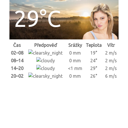
29°C
Čas
Předpověď
Srážky
Teplota
Vítr
02–08
0 mm
19°
2 m/s
08–14
0 mm
24°
2 m/s
14–20
<1 mm
29°
2 m/s
20–02
0 mm
26°
6 m/s