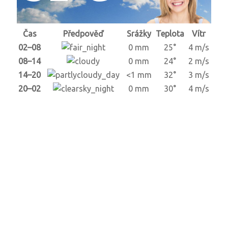
Čas
Předpověď
Srážky
Teplota
Vítr
02–08
0 mm
25°
4 m/s
08–14
0 mm
24°
2 m/s
14–20
<1 mm
32°
3 m/s
20–02
0 mm
30°
4 m/s