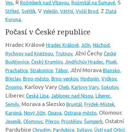
R
S
Ves
,
Rožmberk nad Vltavou
,
Rožmitál na Šumavě
,
V
Z
Střítež
,
Světlík
,
Velešín
,
Větřní
,
Vyšší Brod
,
Zlatá
Koruna
,
Počasí v České republice
Hradec Králové
Hradec Králové
,
Jičín
,
Náchod
,
Jižní Čechy
Rychnov nad Kněžnou
,
Trutnov
,
České
Budějovice
,
Český Krumlov
,
Jindřichův Hradec
,
Písek
,
Jižní Morava
Prachatice
,
Strakonice
,
Tábor
,
Blansko
,
Břeclav
,
Brno-město
,
Brno-venkov
,
Hodonín
,
Vyškov
,
Karlovy Vary
Znojmo
,
Cheb
,
Karlovy Vary
,
Sokolov
,
Liberec
Česká Lípa
,
Jablonec nad Nisou
,
Liberec
,
Morava a Slezsko
Semily
,
Bruntál
,
Frýdek-Místek
,
Olomouc
Karviná
,
Nový Jičín
,
Opava
,
Ostrava-město
,
Ostatní
Jeseník
,
Olomouc
,
Přerov
,
Prostějov
,
Šumperk
,
Pardubice
Chrudim
,
Pardubice
,
Svitavy
,
Ústí nad Orlicí
,