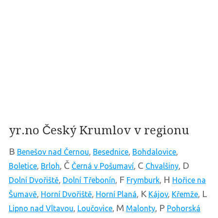
yr.no Český Krumlov v regionu
B
Benešov nad Černou
,
Besednice
,
Bohdalovice
,
Č
C
D
Boletice
,
Brloh
,
Černá v Pošumaví
,
Chvalšiny
,
F
H
Dolní Dvořiště
,
Dolní Třebonín
,
Frymburk
,
Hořice na
K
L
Šumavě
,
Horní Dvořiště
,
Horní Planá
,
Kájov
,
Křemže
,
M
P
Lipno nad Vltavou
,
Loučovice
,
Malonty
,
Pohorská