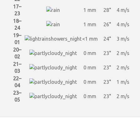
17–
1 mm
28°
4 m/s
23
18–
1 mm
26°
4 m/s
24
19–
<1 mm
24°
3 m/s
01
20–
0 mm
23°
2 m/s
02
21–
0 mm
23°
2 m/s
03
22–
0 mm
23°
1 m/s
04
23–
0 mm
23°
2 m/s
05