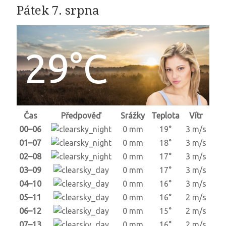
Pátek 7. srpna
29°C
Čas
Předpověď
Srážky
Teplota
Vítr
00–06
0 mm
19°
3 m/s
01–07
0 mm
18°
3 m/s
02–08
0 mm
17°
3 m/s
03–09
0 mm
17°
3 m/s
04–10
0 mm
16°
3 m/s
05–11
0 mm
16°
2 m/s
06–12
0 mm
15°
2 m/s
07–13
0 mm
16°
2 m/s