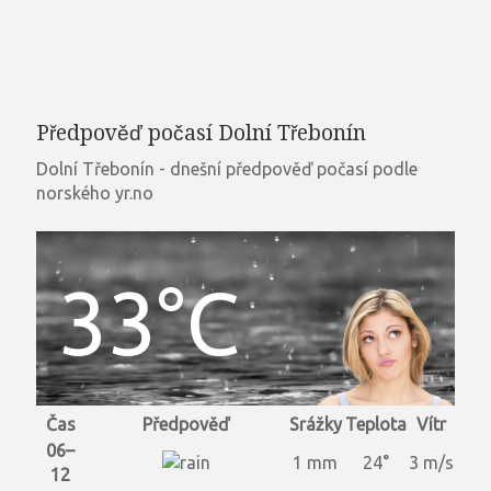
Předpověď počasí Dolní Třebonín
Dolní Třebonín - dnešní předpověď počasí podle
norského yr.no
33°C
Čas
Předpověď
Srážky
Teplota
Vítr
06–
1 mm
24°
3 m/s
12