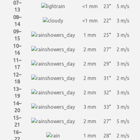
07–
<1 mm
23°
5 m/s
13
08–
<1 mm
22°
3 m/s
14
09–
1 mm
25°
3 m/s
15
10–
2 mm
27°
2 m/s
16
11–
2 mm
29°
3 m/s
17
12–
2 mm
31°
2 m/s
18
13–
2 mm
32°
3 m/s
19
14–
3 mm
33°
3 m/s
20
15–
2 mm
27°
5 m/s
21
16–
1 mm
28°
2 m/s
22