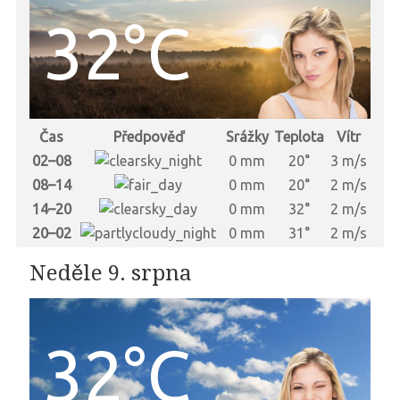
32°C
Čas
Předpověď
Srážky
Teplota
Vítr
02–08
0 mm
20°
3 m/s
08–14
0 mm
20°
2 m/s
14–20
0 mm
32°
2 m/s
20–02
0 mm
31°
2 m/s
Neděle 9. srpna
32°C