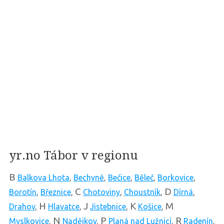
yr.no Tábor v regionu
B
Balkova Lhota
,
Bechyně
,
Bečice
,
Běleč
,
Borkovice
,
C
D
Borotín
,
Březnice
,
Chotoviny
,
Choustník
,
Dírná
,
H
J
K
M
Drahov
,
Hlavatce
,
Jistebnice
,
Košice
,
N
P
R
Myslkovice
,
Nadějkov
,
Planá nad Lužnicí
,
Radenín
,