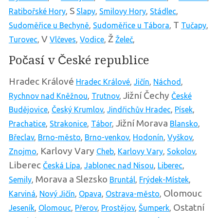
S
Ratibořské Hory
,
Slapy
,
Smilovy Hory
,
Stádlec
,
T
Sudoměřice u Bechyně
,
Sudoměřice u Tábora
,
Tučapy
,
V
Ž
Turovec
,
Vlčeves
,
Vodice
,
Želeč
,
Počasí v České republice
Hradec Králové
Hradec Králové
,
Jičín
,
Náchod
,
Jižní Čechy
Rychnov nad Kněžnou
,
Trutnov
,
České
Budějovice
,
Český Krumlov
,
Jindřichův Hradec
,
Písek
,
Jižní Morava
Prachatice
,
Strakonice
,
Tábor
,
Blansko
,
Břeclav
,
Brno-město
,
Brno-venkov
,
Hodonín
,
Vyškov
,
Karlovy Vary
Znojmo
,
Cheb
,
Karlovy Vary
,
Sokolov
,
Liberec
Česká Lípa
,
Jablonec nad Nisou
,
Liberec
,
Morava a Slezsko
Semily
,
Bruntál
,
Frýdek-Místek
,
Olomouc
Karviná
,
Nový Jičín
,
Opava
,
Ostrava-město
,
Ostatní
Jeseník
,
Olomouc
,
Přerov
,
Prostějov
,
Šumperk
,