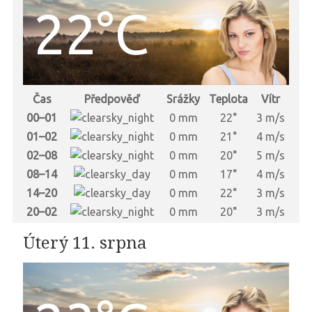
22°C
Čas
Předpověď
Srážky
Teplota
Vítr
00–01
0 mm
22°
3 m/s
01–02
0 mm
21°
4 m/s
02–08
0 mm
20°
5 m/s
08–14
0 mm
17°
4 m/s
14–20
0 mm
22°
3 m/s
20–02
0 mm
20°
3 m/s
Úterý 11. srpna