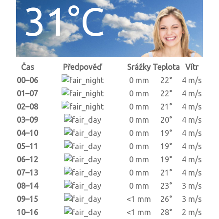
31°C
Čas
Předpověď
Srážky
Teplota
Vítr
00–06
0 mm
22°
4 m/s
01–07
0 mm
22°
4 m/s
02–08
0 mm
21°
4 m/s
03–09
0 mm
20°
4 m/s
04–10
0 mm
19°
4 m/s
05–11
0 mm
19°
4 m/s
06–12
0 mm
19°
4 m/s
07–13
0 mm
21°
4 m/s
08–14
0 mm
23°
3 m/s
09–15
<1 mm
26°
3 m/s
10–16
<1 mm
28°
2 m/s