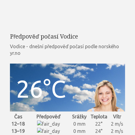
Předpověď počasí Vodice
Vodice - dnešní předpověď počasí podle norského
yr.no
26°C
Čas
Předpověď
Srážky
Teplota
Vítr
12–18
0 mm
22°
2 m/s
13–19
0 mm
24°
2 m/s