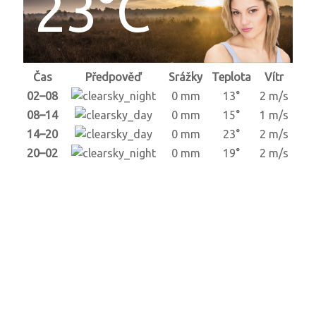
23°C
Čas
Předpověď
Srážky
Teplota
Vítr
02–08
0 mm
13°
2 m/s
08–14
0 mm
15°
1 m/s
14–20
0 mm
23°
2 m/s
20–02
0 mm
19°
2 m/s