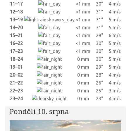
11–17
<1 mm
30°
4 m/s
12–18
<1 mm
31°
4 m/s
13–19
<1 mm
31°
5 m/s
14–20
<1 mm
31°
5 m/s
15–21
<1 mm
29°
6 m/s
16–22
<1 mm
30°
5 m/s
17–23
<1 mm
30°
5 m/s
18–24
0 mm
30°
5 m/s
19–01
0 mm
29°
5 m/s
20–02
0 mm
28°
4 m/s
21–22
0 mm
26°
4 m/s
22–23
0 mm
25°
3 m/s
23–24
0 mm
23°
4 m/s
Pondělí 10. srpna