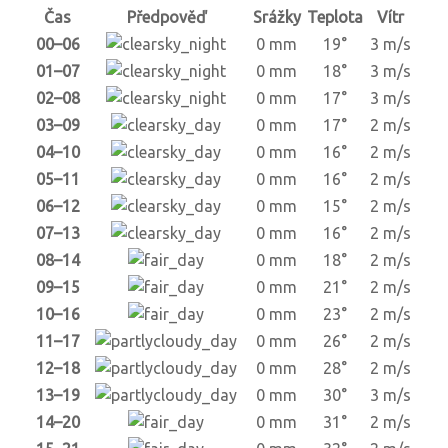
Čas
Předpověď
Srážky
Teplota
Vítr
00–06
0 mm
19°
3 m/s
01–07
0 mm
18°
3 m/s
02–08
0 mm
17°
3 m/s
03–09
0 mm
17°
2 m/s
04–10
0 mm
16°
2 m/s
05–11
0 mm
16°
2 m/s
06–12
0 mm
15°
2 m/s
07–13
0 mm
16°
2 m/s
08–14
0 mm
18°
2 m/s
09–15
0 mm
21°
2 m/s
10–16
0 mm
23°
2 m/s
11–17
0 mm
26°
2 m/s
12–18
0 mm
28°
2 m/s
13–19
0 mm
30°
3 m/s
14–20
0 mm
31°
2 m/s