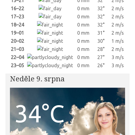
15–21
0 mm
32°
2 m/s
16–22
0 mm
32°
2 m/s
17–23
0 mm
32°
2 m/s
18–24
0 mm
32°
2 m/s
19–01
0 mm
31°
2 m/s
20–02
0 mm
30°
1 m/s
21–03
0 mm
28°
2 m/s
22–04
0 mm
27°
3 m/s
23–05
0 mm
26°
3 m/s
Neděle 9. srpna
34°C