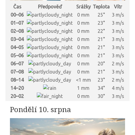
Čas
Předpověď
Srážky
Teplota
Vítr
00–06
0 mm
25°
3 m/s
01–07
0 mm
23°
3 m/s
02–08
0 mm
22°
3 m/s
03–04
0 mm
21°
3 m/s
04–05
0 mm
21°
3 m/s
05–06
0 mm
21°
3 m/s
06–07
0 mm
20°
2 m/s
07–08
0 mm
21°
3 m/s
08–14
<1 mm
23°
2 m/s
14–20
1 mm
34°
4 m/s
20–02
0 mm
30°
3 m/s
Pondělí 10. srpna