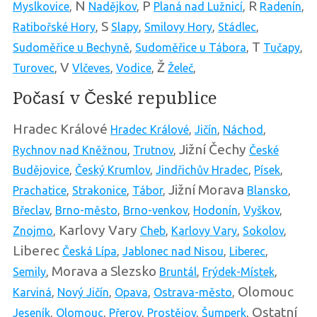
N
P
R
Myslkovice
,
Nadějkov
,
Planá nad Lužnicí
,
Radenín
,
S
Ratibořské Hory
,
Slapy
,
Smilovy Hory
,
Stádlec
,
T
Sudoměřice u Bechyně
,
Sudoměřice u Tábora
,
Tučapy
,
V
Ž
Turovec
,
Vlčeves
,
Vodice
,
Želeč
,
Počasí v České republice
Hradec Králové
Hradec Králové
,
Jičín
,
Náchod
,
Jižní Čechy
Rychnov nad Kněžnou
,
Trutnov
,
České
Budějovice
,
Český Krumlov
,
Jindřichův Hradec
,
Písek
,
Jižní Morava
Prachatice
,
Strakonice
,
Tábor
,
Blansko
,
Břeclav
,
Brno-město
,
Brno-venkov
,
Hodonín
,
Vyškov
,
Karlovy Vary
Znojmo
,
Cheb
,
Karlovy Vary
,
Sokolov
,
Liberec
Česká Lípa
,
Jablonec nad Nisou
,
Liberec
,
Morava a Slezsko
Semily
,
Bruntál
,
Frýdek-Místek
,
Olomouc
Karviná
,
Nový Jičín
,
Opava
,
Ostrava-město
,
Ostatní
Jeseník
,
Olomouc
,
Přerov
,
Prostějov
,
Šumperk
,