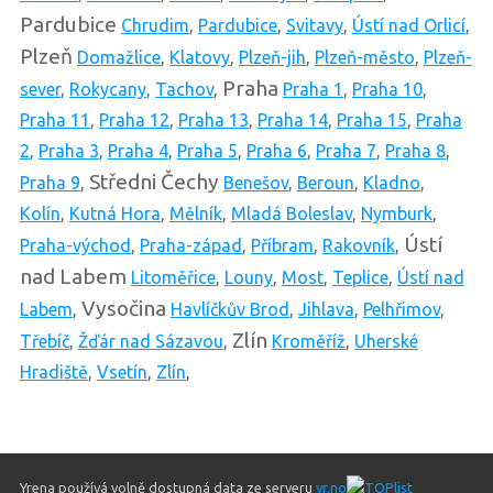
Pardubice
Chrudim
,
Pardubice
,
Svitavy
,
Ústí nad Orlicí
,
Plzeň
Domažlice
,
Klatovy
,
Plzeň-jih
,
Plzeň-město
,
Plzeň-
Praha
sever
,
Rokycany
,
Tachov
,
Praha 1
,
Praha 10
,
Praha 11
,
Praha 12
,
Praha 13
,
Praha 14
,
Praha 15
,
Praha
2
,
Praha 3
,
Praha 4
,
Praha 5
,
Praha 6
,
Praha 7
,
Praha 8
,
Středni Čechy
Praha 9
,
Benešov
,
Beroun
,
Kladno
,
Kolín
,
Kutná Hora
,
Mělník
,
Mladá Boleslav
,
Nymburk
,
Ústí
Praha-východ
,
Praha-západ
,
Příbram
,
Rakovník
,
nad Labem
Litoměřice
,
Louny
,
Most
,
Teplice
,
Ústí nad
Vysočina
Labem
,
Havlíčkův Brod
,
Jihlava
,
Pelhřimov
,
Zlín
Třebíč
,
Žďár nad Sázavou
,
Kroměříž
,
Uherské
Hradiště
,
Vsetín
,
Zlín
,
Yrena používá volně dostupná data ze serveru
yr.no