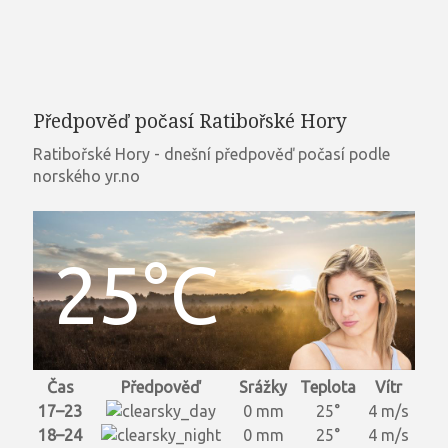
Předpověď počasí Ratibořské Hory
Ratibořské Hory - dnešní předpověď počasí podle
norského yr.no
25°C
Čas
Předpověď
Srážky
Teplota
Vítr
17–23
0 mm
25°
4 m/s
18–24
0 mm
25°
4 m/s