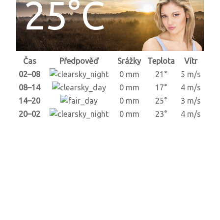
25°C
Čas
Předpověď
Srážky
Teplota
Vítr
02–08
0 mm
21°
5 m/s
08–14
0 mm
17°
4 m/s
14–20
0 mm
25°
3 m/s
20–02
0 mm
23°
4 m/s