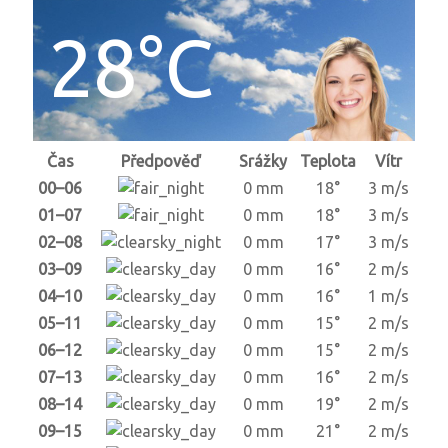
28°C
Čas
Předpověď
Srážky
Teplota
Vítr
00–06
0 mm
18°
3 m/s
01–07
0 mm
18°
3 m/s
02–08
0 mm
17°
3 m/s
03–09
0 mm
16°
2 m/s
04–10
0 mm
16°
1 m/s
05–11
0 mm
15°
2 m/s
06–12
0 mm
15°
2 m/s
07–13
0 mm
16°
2 m/s
08–14
0 mm
19°
2 m/s
09–15
0 mm
21°
2 m/s