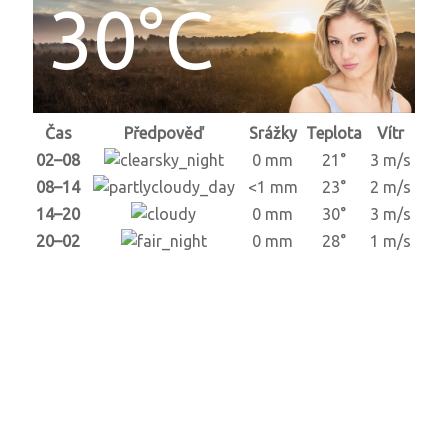
30°C
Čas
Předpověď
Srážky
Teplota
Vítr
02–08
0 mm
21°
3 m/s
08–14
<1 mm
23°
2 m/s
14–20
0 mm
30°
3 m/s
20–02
0 mm
28°
1 m/s