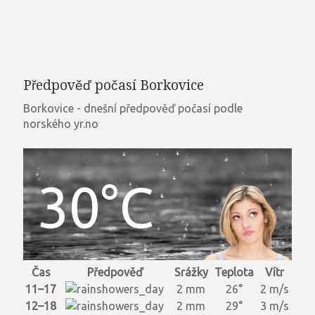
Předpověď počasí Borkovice
Borkovice - dnešní předpověď počasí podle
norského yr.no
30°C
Čas
Předpověď
Srážky
Teplota
Vítr
11–17
2 mm
26°
2 m/s
12–18
2 mm
29°
3 m/s