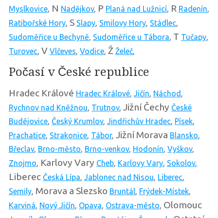
N
P
R
Myslkovice
,
Nadějkov
,
Planá nad Lužnicí
,
Radenín
,
S
Ratibořské Hory
,
Slapy
,
Smilovy Hory
,
Stádlec
,
T
Sudoměřice u Bechyně
,
Sudoměřice u Tábora
,
Tučapy
,
V
Ž
Turovec
,
Vlčeves
,
Vodice
,
Želeč
,
Počasí v České republice
Hradec Králové
Hradec Králové
,
Jičín
,
Náchod
,
Jižní Čechy
Rychnov nad Kněžnou
,
Trutnov
,
České
Budějovice
,
Český Krumlov
,
Jindřichův Hradec
,
Písek
,
Jižní Morava
Prachatice
,
Strakonice
,
Tábor
,
Blansko
,
Břeclav
,
Brno-město
,
Brno-venkov
,
Hodonín
,
Vyškov
,
Karlovy Vary
Znojmo
,
Cheb
,
Karlovy Vary
,
Sokolov
,
Liberec
Česká Lípa
,
Jablonec nad Nisou
,
Liberec
,
Morava a Slezsko
Semily
,
Bruntál
,
Frýdek-Místek
,
Olomouc
Karviná
,
Nový Jičín
,
Opava
,
Ostrava-město
,