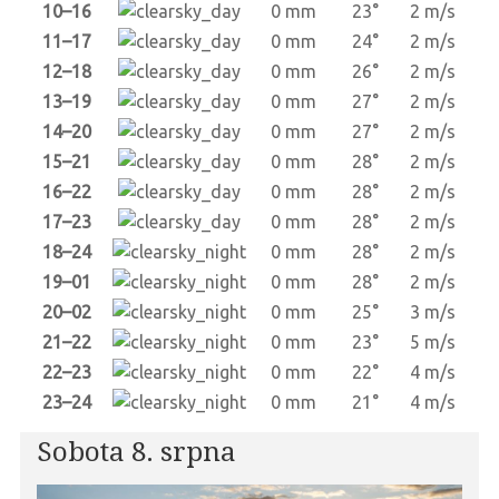
10–16
0 mm
23°
2 m/s
11–17
0 mm
24°
2 m/s
12–18
0 mm
26°
2 m/s
13–19
0 mm
27°
2 m/s
14–20
0 mm
27°
2 m/s
15–21
0 mm
28°
2 m/s
16–22
0 mm
28°
2 m/s
17–23
0 mm
28°
2 m/s
18–24
0 mm
28°
2 m/s
19–01
0 mm
28°
2 m/s
20–02
0 mm
25°
3 m/s
21–22
0 mm
23°
5 m/s
22–23
0 mm
22°
4 m/s
23–24
0 mm
21°
4 m/s
Sobota 8. srpna