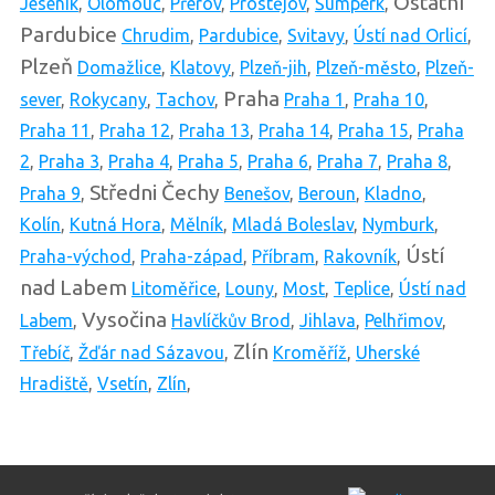
Ostatní
Jeseník
,
Olomouc
,
Přerov
,
Prostějov
,
Šumperk
,
Pardubice
Chrudim
,
Pardubice
,
Svitavy
,
Ústí nad Orlicí
,
Plzeň
Domažlice
,
Klatovy
,
Plzeň-jih
,
Plzeň-město
,
Plzeň-
Praha
sever
,
Rokycany
,
Tachov
,
Praha 1
,
Praha 10
,
Praha 11
,
Praha 12
,
Praha 13
,
Praha 14
,
Praha 15
,
Praha
2
,
Praha 3
,
Praha 4
,
Praha 5
,
Praha 6
,
Praha 7
,
Praha 8
,
Středni Čechy
Praha 9
,
Benešov
,
Beroun
,
Kladno
,
Kolín
,
Kutná Hora
,
Mělník
,
Mladá Boleslav
,
Nymburk
,
Ústí
Praha-východ
,
Praha-západ
,
Příbram
,
Rakovník
,
nad Labem
Litoměřice
,
Louny
,
Most
,
Teplice
,
Ústí nad
Vysočina
Labem
,
Havlíčkův Brod
,
Jihlava
,
Pelhřimov
,
Zlín
Třebíč
,
Žďár nad Sázavou
,
Kroměříž
,
Uherské
Hradiště
,
Vsetín
,
Zlín
,