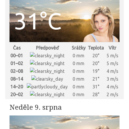
31°C
Čas
Předpověď
Srážky
Teplota
Vítr
00–01
0 mm
20°
5 m/s
01–02
0 mm
20°
5 m/s
02–08
0 mm
19°
4 m/s
08–14
0 mm
21°
3 m/s
14–20
0 mm
31°
4 m/s
20–02
0 mm
28°
2 m/s
Neděle 9. srpna