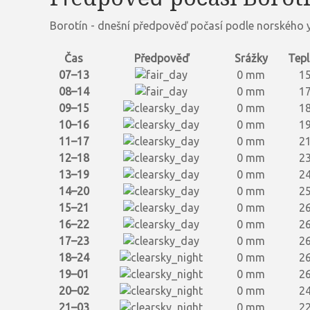
Borotín - dnešní předpověď počasí podle norského y
Čas
Předpověď
Srážky
Tepl
07–13
0 mm
15
08–14
0 mm
17
09–15
0 mm
18
10–16
0 mm
19
11–17
0 mm
21
12–18
0 mm
23
13–19
0 mm
24
14–20
0 mm
25
15–21
0 mm
26
16–22
0 mm
26
17–23
0 mm
26
18–24
0 mm
26
19–01
0 mm
26
20–02
0 mm
24
21–03
0 mm
22