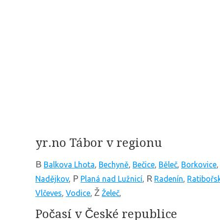
yr.no Tábor v regionu
B
Balkova Lhota
,
Bechyně
,
Bečice
,
Běleč
,
Borkovice
P
R
Nadějkov
,
Planá nad Lužnicí
,
Radenín
,
Ratibořs
Ž
Vlčeves
,
Vodice
,
Želeč
,
Počasí v České republice