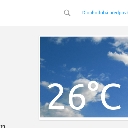
Dlouhodobá předpově
26°C
ín