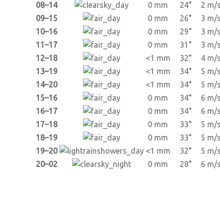
08–14
0 mm
24°
2 m/
09–15
0 mm
26°
3 m/
10–16
0 mm
29°
3 m/
11–17
0 mm
31°
3 m/
12–18
<1 mm
32°
4 m/
13–19
<1 mm
34°
5 m/
14–20
<1 mm
34°
5 m/
15–16
0 mm
34°
6 m/
16–17
0 mm
34°
6 m/
17–18
0 mm
33°
5 m/
18–19
0 mm
33°
5 m/
19–20
<1 mm
32°
5 m/
20–02
0 mm
28°
6 m/