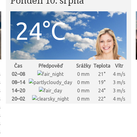
Pondělí 10. srpna
24°C
Čas
Předpověď
Srážky
Teplota
Vítr
s
02–08
0 mm
21°
4 m/s
s
08–14
0 mm
19°
3 m/s
s
14–20
0 mm
24°
3 m/s
s
20–02
0 mm
22°
4 m/s
s
s
s
s