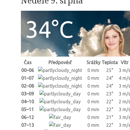
Neděle 9. srpna
34°C
Čas
Předpověď
Srážky
Teplota
Vítr
00–06
0 mm
25°
3 m/
01–07
0 mm
24°
4 m/
02–08
0 mm
24°
3 m/
03–09
0 mm
23°
3 m/
04–10
0 mm
22°
2 m/
05–11
0 mm
22°
3 m/
06–12
0 mm
21°
3 m/
07–13
0 mm
22°
3 m/