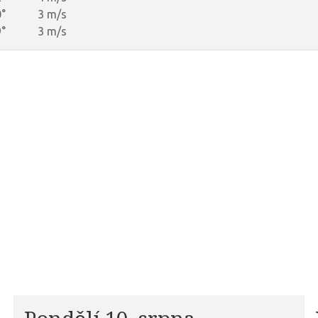
°
3 m/s
°
3 m/s