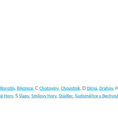
C
D
,
Borotín
,
Březnice
,
Chotoviny
,
Choustník
,
Dírná
,
Drahov
,
S
ké Hory
,
Slapy
,
Smilovy Hory
,
Stádlec
,
Sudoměřice u Bechyn