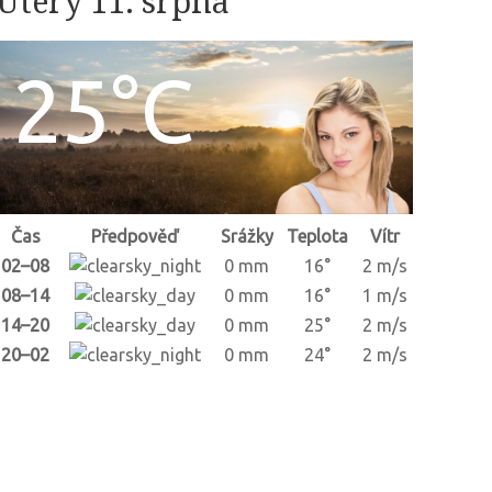
Úterý 11. srpna
25°C
Čas
Předpověď
Srážky
Teplota
Vítr
02–08
0 mm
16°
2 m/s
08–14
0 mm
16°
1 m/s
14–20
0 mm
25°
2 m/s
20–02
0 mm
24°
2 m/s