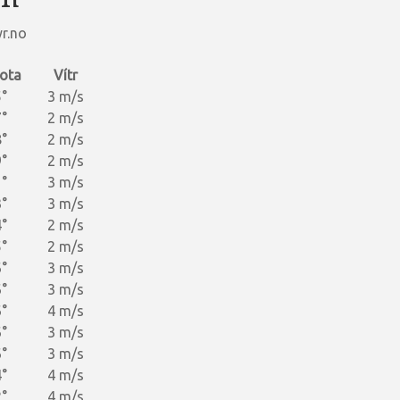
r.no
ota
Vítr
°
3 m/s
°
2 m/s
°
2 m/s
°
2 m/s
°
3 m/s
°
3 m/s
°
2 m/s
°
2 m/s
°
3 m/s
°
3 m/s
°
4 m/s
°
3 m/s
°
3 m/s
°
4 m/s
°
4 m/s