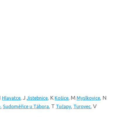
H
J
K
M
N
Hlavatce
,
Jistebnice
,
Košice
,
Myslkovice
,
T
V
ě
,
Sudoměřice u Tábora
,
Tučapy
,
Turovec
,