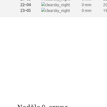
22–04
0 mm
20
23–05
0 mm
19