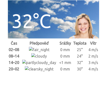
32°C
Čas
Předpověď
Srážky
Teplota
Vítr
02–08
0 mm
25°
4 m/s
08–14
0 mm
24°
2 m/s
14–20
<1 mm
32°
3 m/s
20–02
0 mm
30°
4 m/s