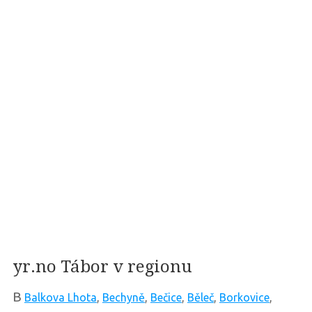
yr.no Tábor v regionu
B
Balkova Lhota
,
Bechyně
,
Bečice
,
Běleč
,
Borkovice
,