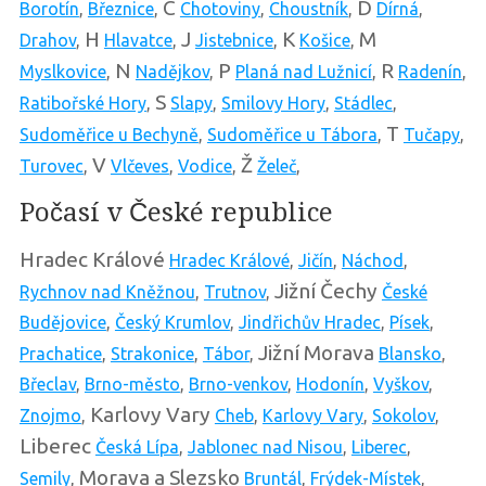
C
D
Borotín
,
Březnice
,
Chotoviny
,
Choustník
,
Dírná
,
H
J
K
M
Drahov
,
Hlavatce
,
Jistebnice
,
Košice
,
N
P
R
Myslkovice
,
Nadějkov
,
Planá nad Lužnicí
,
Radenín
,
S
Ratibořské Hory
,
Slapy
,
Smilovy Hory
,
Stádlec
,
T
Sudoměřice u Bechyně
,
Sudoměřice u Tábora
,
Tučapy
,
V
Ž
Turovec
,
Vlčeves
,
Vodice
,
Želeč
,
Počasí v České republice
Hradec Králové
Hradec Králové
,
Jičín
,
Náchod
,
Jižní Čechy
Rychnov nad Kněžnou
,
Trutnov
,
České
Budějovice
,
Český Krumlov
,
Jindřichův Hradec
,
Písek
,
Jižní Morava
Prachatice
,
Strakonice
,
Tábor
,
Blansko
,
Břeclav
,
Brno-město
,
Brno-venkov
,
Hodonín
,
Vyškov
,
Karlovy Vary
Znojmo
,
Cheb
,
Karlovy Vary
,
Sokolov
,
Liberec
Česká Lípa
,
Jablonec nad Nisou
,
Liberec
,
Morava a Slezsko
Semily
,
Bruntál
,
Frýdek-Místek
,