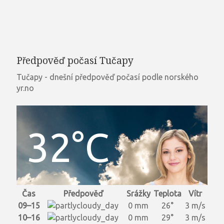
Předpověď počasí Tučapy
Tučapy - dnešní předpověď počasí podle norského
yr.no
32°C
Čas
Předpověď
Srážky
Teplota
Vítr
09–15
0 mm
26°
3 m/s
10–16
0 mm
29°
3 m/s