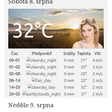
Sobota 8. srpna
32°C
Čas
Předpověď
Srážky
Teplota
Vítr
00–01
0 mm
21°
4 m/s
01–02
0 mm
20°
3 m/s
02–08
0 mm
20°
3 m/s
08–14
0 mm
20°
2 m/s
14–20
0 mm
32°
2 m/s
20–02
0 mm
31°
2 m/s
Neděle 9. srpna