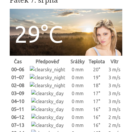
Pátek 7. srpna
29°C
Čas
Předpověď
Srážky
Teplota
Vítr
00–06
0 mm
20°
3 m/s
01–07
0 mm
19°
3 m/s
02–08
0 mm
18°
3 m/s
03–09
0 mm
17°
3 m/s
04–10
0 mm
17°
3 m/s
05–11
0 mm
16°
3 m/s
06–12
0 mm
16°
2 m/s
07–13
0 mm
16°
2 m/s