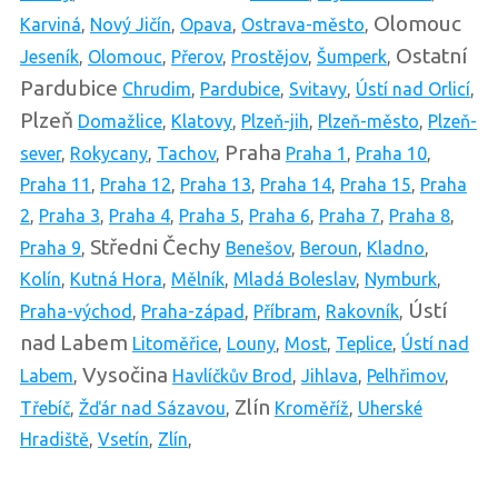
Olomouc
Karviná
,
Nový Jičín
,
Opava
,
Ostrava-město
,
Ostatní
Jeseník
,
Olomouc
,
Přerov
,
Prostějov
,
Šumperk
,
Pardubice
Chrudim
,
Pardubice
,
Svitavy
,
Ústí nad Orlicí
,
Plzeň
Domažlice
,
Klatovy
,
Plzeň-jih
,
Plzeň-město
,
Plzeň-
Praha
sever
,
Rokycany
,
Tachov
,
Praha 1
,
Praha 10
,
Praha 11
,
Praha 12
,
Praha 13
,
Praha 14
,
Praha 15
,
Praha
2
,
Praha 3
,
Praha 4
,
Praha 5
,
Praha 6
,
Praha 7
,
Praha 8
,
Středni Čechy
Praha 9
,
Benešov
,
Beroun
,
Kladno
,
Kolín
,
Kutná Hora
,
Mělník
,
Mladá Boleslav
,
Nymburk
,
Ústí
Praha-východ
,
Praha-západ
,
Příbram
,
Rakovník
,
nad Labem
Litoměřice
,
Louny
,
Most
,
Teplice
,
Ústí nad
Vysočina
Labem
,
Havlíčkův Brod
,
Jihlava
,
Pelhřimov
,
Zlín
Třebíč
,
Žďár nad Sázavou
,
Kroměříž
,
Uherské
Hradiště
,
Vsetín
,
Zlín
,