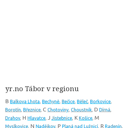
yr.no Tábor v regionu
B
Balkova Lhota
,
Bechyně
,
Bečice
,
Běleč
,
Borkovice
,
C
D
Borotín
,
Březnice
,
Chotoviny
,
Choustník
,
Dírná
,
H
J
K
M
Drahov
,
Hlavatce
,
Jistebnice
,
Košice
,
N
P
R
Myslkovice
,
Nadějkov
,
Planá nad Lužnicí
,
Radenín
,