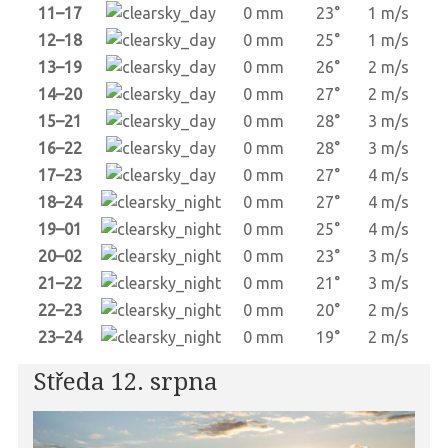
11–17
0 mm
23°
1 m/s
12–18
0 mm
25°
1 m/s
13–19
0 mm
26°
2 m/s
14–20
0 mm
27°
2 m/s
15–21
0 mm
28°
3 m/s
16–22
0 mm
28°
3 m/s
17–23
0 mm
27°
4 m/s
18–24
0 mm
27°
4 m/s
19–01
0 mm
25°
4 m/s
20–02
0 mm
23°
3 m/s
21–22
0 mm
21°
3 m/s
22–23
0 mm
20°
2 m/s
23–24
0 mm
19°
2 m/s
Středa 12. srpna