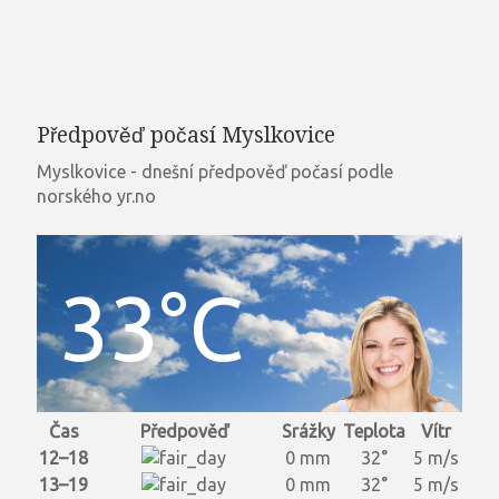
Předpověď počasí Myslkovice
Myslkovice - dnešní předpověď počasí podle
norského yr.no
33°C
Čas
Předpověď
Srážky
Teplota
Vítr
12–18
0 mm
32°
5 m/s
13–19
0 mm
32°
5 m/s