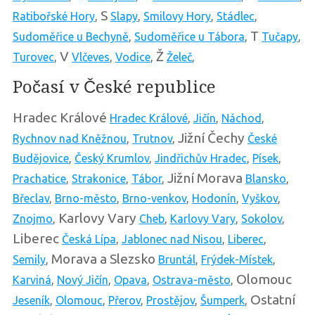
S
Ratibořské Hory
,
Slapy
,
Smilovy Hory
,
Stádlec
,
T
Sudoměřice u Bechyně
,
Sudoměřice u Tábora
,
Tučapy
,
V
Ž
Turovec
,
Vlčeves
,
Vodice
,
Želeč
,
Počasí v České republice
Hradec Králové
Hradec Králové
,
Jičín
,
Náchod
,
Jižní Čechy
Rychnov nad Kněžnou
,
Trutnov
,
České
Budějovice
,
Český Krumlov
,
Jindřichův Hradec
,
Písek
,
Jižní Morava
Prachatice
,
Strakonice
,
Tábor
,
Blansko
,
Břeclav
,
Brno-město
,
Brno-venkov
,
Hodonín
,
Vyškov
,
Karlovy Vary
Znojmo
,
Cheb
,
Karlovy Vary
,
Sokolov
,
Liberec
Česká Lípa
,
Jablonec nad Nisou
,
Liberec
,
Morava a Slezsko
Semily
,
Bruntál
,
Frýdek-Místek
,
Olomouc
Karviná
,
Nový Jičín
,
Opava
,
Ostrava-město
,
Ostatní
Jeseník
,
Olomouc
,
Přerov
,
Prostějov
,
Šumperk
,