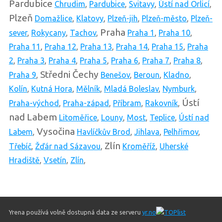
Pardubice
Chrudim
,
Pardubice
,
Svitavy
,
Ústí nad Orlicí
,
Plzeň
Domažlice
,
Klatovy
,
Plzeň-jih
,
Plzeň-město
,
Plzeň-
Praha
sever
,
Rokycany
,
Tachov
,
Praha 1
,
Praha 10
,
Praha 11
,
Praha 12
,
Praha 13
,
Praha 14
,
Praha 15
,
Praha
2
,
Praha 3
,
Praha 4
,
Praha 5
,
Praha 6
,
Praha 7
,
Praha 8
,
Středni Čechy
Praha 9
,
Benešov
,
Beroun
,
Kladno
,
Kolín
,
Kutná Hora
,
Mělník
,
Mladá Boleslav
,
Nymburk
,
Ústí
Praha-východ
,
Praha-západ
,
Příbram
,
Rakovník
,
nad Labem
Litoměřice
,
Louny
,
Most
,
Teplice
,
Ústí nad
Vysočina
Labem
,
Havlíčkův Brod
,
Jihlava
,
Pelhřimov
,
Zlín
Třebíč
,
Žďár nad Sázavou
,
Kroměříž
,
Uherské
Hradiště
,
Vsetín
,
Zlín
,
Yrena používá volně dostupná data ze serveru
yr.no