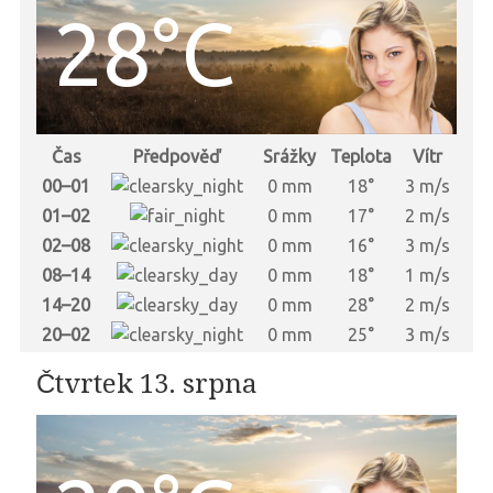
28°C
Čas
Předpověď
Srážky
Teplota
Vítr
00–01
0 mm
18°
3 m/s
01–02
0 mm
17°
2 m/s
02–08
0 mm
16°
3 m/s
08–14
0 mm
18°
1 m/s
14–20
0 mm
28°
2 m/s
20–02
0 mm
25°
3 m/s
Čtvrtek 13. srpna