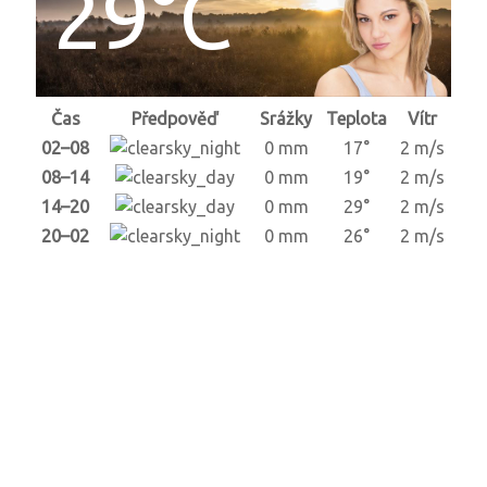
29°C
Čas
Předpověď
Srážky
Teplota
Vítr
02–08
0 mm
17°
2 m/s
08–14
0 mm
19°
2 m/s
14–20
0 mm
29°
2 m/s
20–02
0 mm
26°
2 m/s