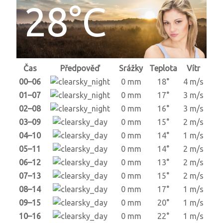
28°C
Čas
Předpověď
Srážky
Teplota
Vítr
00–06
0 mm
18°
4 m/s
01–07
0 mm
17°
3 m/s
02–08
0 mm
16°
3 m/s
03–09
0 mm
15°
2 m/s
04–10
0 mm
14°
1 m/s
05–11
0 mm
14°
2 m/s
06–12
0 mm
13°
2 m/s
07–13
0 mm
15°
2 m/s
08–14
0 mm
17°
1 m/s
09–15
0 mm
20°
1 m/s
10–16
0 mm
22°
1 m/s