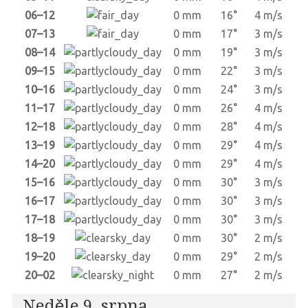
06–12
0 mm
16°
4 m/s
07–13
0 mm
17°
3 m/s
08–14
0 mm
19°
3 m/s
09–15
0 mm
22°
3 m/s
10–16
0 mm
24°
3 m/s
11–17
0 mm
26°
4 m/s
12–18
0 mm
28°
4 m/s
13–19
0 mm
29°
4 m/s
14–20
0 mm
29°
4 m/s
15–16
0 mm
30°
3 m/s
16–17
0 mm
30°
3 m/s
17–18
0 mm
30°
3 m/s
18–19
0 mm
30°
2 m/s
19–20
0 mm
29°
2 m/s
20–02
0 mm
27°
2 m/s
Neděle 9. srpna