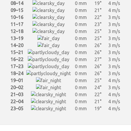
08–14
0 mm
19°
4 m/s
09–15
0 mm
21°
4 m/s
10–16
0 mm
22°
3 m/s
11–17
0 mm
23°
3 m/s
12–18
0 mm
25°
3 m/s
13–19
0 mm
25°
3 m/s
14–20
0 mm
26°
3 m/s
15–21
0 mm
26°
3 m/s
16–22
0 mm
27°
3 m/s
17–23
0 mm
26°
3 m/s
18–24
0 mm
26°
3 m/s
19–01
0 mm
25°
4 m/s
20–02
0 mm
24°
3 m/s
21–03
0 mm
22°
4 m/s
22–04
0 mm
21°
4 m/s
23–05
0 mm
19°
4 m/s