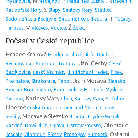
N
P
R
Myslkovice
,
Nadějkov
,
Planá nad Lužnicí
,
Radenín
,
S
Ratibořské Hory
,
Slapy
,
Smilovy Hory
,
Stádlec
,
T
Sudoměřice u Bechyně
,
Sudoměřice u Tábora
,
Tučapy
,
V
Ž
Turovec
,
Vlčeves
,
Vodice
,
Želeč
,
Počasí v České republice
Hradec Králové
Hradec Králové
,
Jičín
,
Náchod
,
Jižní Čechy
Rychnov nad Kněžnou
,
Trutnov
,
České
Budějovice
,
Český Krumlov
,
Jindřichův Hradec
,
Písek
,
Jižní Morava
Prachatice
,
Strakonice
,
Tábor
,
Blansko
,
Břeclav
,
Brno-město
,
Brno-venkov
,
Hodonín
,
Vyškov
,
Karlovy Vary
Znojmo
,
Cheb
,
Karlovy Vary
,
Sokolov
,
Liberec
Česká Lípa
,
Jablonec nad Nisou
,
Liberec
,
Morava a Slezsko
Semily
,
Bruntál
,
Frýdek-Místek
,
Olomouc
Karviná
,
Nový Jičín
,
Opava
,
Ostrava-město
,
Ostatní
Jeseník
,
Olomouc
,
Přerov
,
Prostějov
,
Šumperk
,