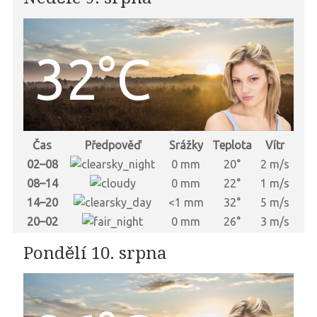
32°C
Čas
Předpověď
Srážky
Teplota
Vítr
02–08
0 mm
20°
2 m/s
08–14
0 mm
22°
1 m/s
14–20
<1 mm
32°
5 m/s
20–02
0 mm
26°
3 m/s
Pondělí 10. srpna