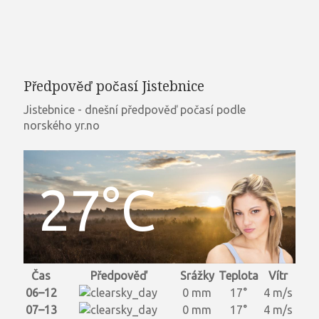
Předpověď počasí Jistebnice
Jistebnice - dnešní předpověď počasí podle
norského yr.no
27°C
Čas
Předpověď
Srážky
Teplota
Vítr
06–12
0 mm
17°
4 m/s
07–13
0 mm
17°
4 m/s