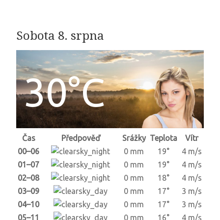
Sobota 8. srpna
30°C
Čas
Předpověď
Srážky
Teplota
Vítr
00–06
0 mm
19°
4 m/s
01–07
0 mm
19°
4 m/s
02–08
0 mm
18°
4 m/s
03–09
0 mm
17°
3 m/s
04–10
0 mm
17°
3 m/s
05–11
0 mm
16°
4 m/s