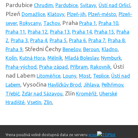
Pardubice
Chrudim
,
Pardubice
,
Svitavy
,
Ústí nad Orlicí
,
Plzeň
Domažlice
,
Klatovy
,
Plzeň-jih
,
Plzeň-město
,
Plzeň-
Praha
sever
,
Rokycany
,
Tachov
,
Praha 1
,
Praha 10
,
Praha 11
,
Praha 12
,
Praha 13
,
Praha 14
,
Praha 15
,
Praha
2
,
Praha 3
,
Praha 4
,
Praha 5
,
Praha 6
,
Praha 7
,
Praha 8
,
Středni Čechy
Praha 9
,
Benešov
,
Beroun
,
Kladno
,
Kolín
,
Kutná Hora
,
Mělník
,
Mladá Boleslav
,
Nymburk
,
Ústí
Praha-východ
,
Praha-západ
,
Příbram
,
Rakovník
,
nad Labem
Litoměřice
,
Louny
,
Most
,
Teplice
,
Ústí nad
Vysočina
Labem
,
Havlíčkův Brod
,
Jihlava
,
Pelhřimov
,
Zlín
Třebíč
,
Žďár nad Sázavou
,
Kroměříž
,
Uherské
Hradiště
,
Vsetín
,
Zlín
,
Yrena používá volně dostupná data ze serveru
yr.no