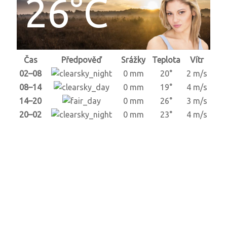
26°C
Čas
Předpověď
Srážky
Teplota
Vítr
02–08
0 mm
20°
2 m/s
08–14
0 mm
19°
4 m/s
14–20
0 mm
26°
3 m/s
20–02
0 mm
23°
4 m/s